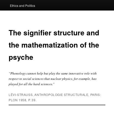
Ethics and Politics
content
The signifier structure and
the mathematization of the
psyche
“Phonology cannot help but play the same innovative role with
respect to social sciences that nuclear physics, for example, has
played for all the hard sciences.”
LÉVI-STRAUSS,
ANTHROPOLOGIE STRUCTURALE
, PARIS:
PLON 1958, P. 39.