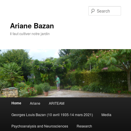
Sear
Ariane Bazan
Il faut cultiver notre jardin
Main
Home
Ariane
ARITEAM
Skip
menu
Georges Louis Bazan (10 avril 1935-14 mars 2021)
Media
to
Psychoanalysis and Neurosciences
Research
primary