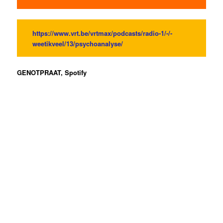
https://www.vrt.be/vrtmax/podcasts/radio-1/-/-
weetikveel/13/psychoanalyse/
GENOTPRAAT, Spotify