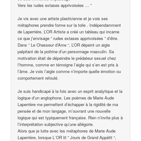
Vers les rudes extases apprivoisées … ”
Je vis avec une artiste plasticienne et je vois ses
métaphores prendre forme sur la toile . Indépendamment
de Laperriére, L’OR Artiste a créé un tableau qui incarne
ce que j’envisage ” rudes extases apprivoisées ” d’être.
Dans ” Le Chasseur d’Ame “, L’OR dépeint un aigle
palpitant de la poitrine d’un personnage masculin. Sa
motivation était de dépeindre le prédateur sexuel chez
l’homme, comme en témoigne l’aigle qui s’en est pris à
l’âme. Je vois l’aigle comme n’importe quelle émotion ou
comportement refoulé.
Je suis handicapé à la fois avec un esprit analytique et la
logique d’un anglophone. Les poèmes de Marie Aude
Laperrière me permettent d’échapper à la rigidité de ma
pensée et de mon langage, m’ouvrant une nouvelle
logique qui est typiquement française. Rien n’invite plus à
l’interprétation subjective qu’une allégorie.
Alors que je lutte avec les métaphores de Marie Aude
Laperrière, lorsque L`OR lit ” Jours de Grand Appétit “,