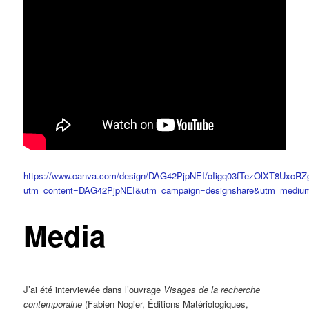
https://www.canva.com/design/DAG42PjpNEI/oIigq03fTezOlXT8UxcRZ
utm_content=DAG42PjpNEI&utm_campaign=designshare&utm_medium=
Media
J’ai été i
nterviewée dans l’ouvrage
Visages de la recherche
contemporaine
(Fabien Nogier, Éditions Matériologiques,