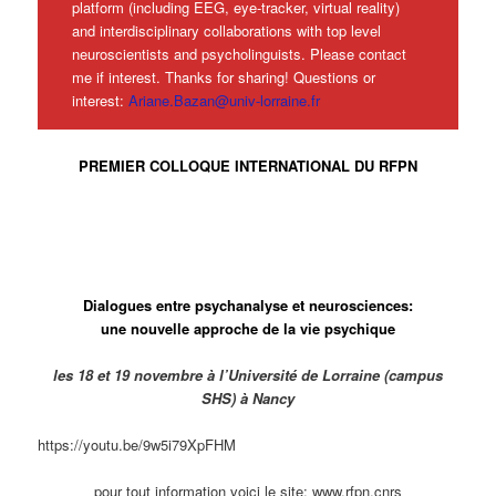
platform (including EEG, eye-tracker, virtual reality)
and interdisciplinary collaborations with top level
neuroscientists and psycholinguists. Please contact
me if interest. Thanks for sharing! Questions or
interest:
Ariane.Bazan@univ-lorraine.fr
PREMIER COLLOQUE INTERNATIONAL DU RFPN
Dialogues entre psychanalyse et neurosciences:
une nouvelle approche de la vie psychique
les 18 et 19 novembre à l’Université de Lorraine (campus
SHS) à Nancy
https://youtu.be/9w5i79XpFHM
pour tout information voici le site: www.rfpn.cnrs