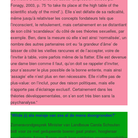
Fonagy, 2003, p. 75 “to take its place at the high table of the
scientific study of the mind”.). Elle s’est défaite de sa radicalité,
même jusqu’à relativiser les concepts fondateurs tels que
l’inconscient, le refoulement, mais certainement en se distantiant
de son côté ‘scandaleux’ du côté de ses théories sexuelles, par
exemple. Ben, dans la mesure où elle s’est ainsi ‘normalisée’, un
nombre des autres partenaires ont eu ‘la grandeur d’âme’ de
laisser de côté les vieilles rancunes et de l’accepter, voire de
l’inviter à table, voire parfois même de la flatter. Elle est devenue
une dame bien comme il faut, qu’on doit se rappeler d’inviter,
pour s’assurer le plus possible de la bonne entente, mais ainsi
‘assagie’ elle n’est plus en rien nécessaire. Elle n’offre pas de
plus-value: on l’inclut, pour des raison politiques, mais elle
n’apporte pas d’éclairage exclusif. Certainement dans les
théories développementales, on s’en sort très bien sans la
psychanalyse.”
‘Wilde jij als meisje van zes al de mens doorgronden?’
Zomeravondgesprek Minister van Landbouw Carola Schouten
bidt voor ze met gedupeerde boeren gaat praten, hoogleraar
psychologie Ariane Bazan geeft haar patiënten onvoorwaardelijke