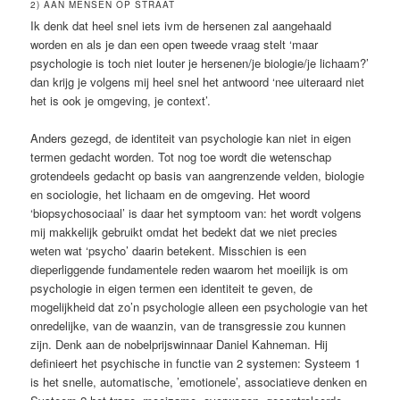
2) AAN MENSEN OP STRAAT
Ik denk dat heel snel iets ivm de hersenen zal aangehaald
worden en als je dan een open tweede vraag stelt ‘maar
psychologie is toch niet louter je hersenen/je biologie/je lichaam?’
dan krijg je volgens mij heel snel het antwoord ‘nee uiteraard niet
het is ook je omgeving, je context’.
Anders gezegd, de identiteit van psychologie kan niet in eigen
termen gedacht worden. Tot nog toe wordt die wetenschap
grotendeels gedacht op basis van aangrenzende velden, biologie
en sociologie, het lichaam en de omgeving. Het woord
‘biopsychosociaal’ is daar het symptoom van: het wordt volgens
mij makkelijk gebruikt omdat het bedekt dat we niet precies
weten wat ‘psycho’ daarin betekent. Misschien is een
dieperliggende fundamentele reden waarom het moeilijk is om
psychologie in eigen termen een identiteit te geven, de
mogelijkheid dat zo’n psychologie alleen een psychologie van het
onredelijke, van de waanzin, van de transgressie zou kunnen
zijn. Denk aan de nobelprijswinnaar Daniel Kahneman. Hij
definieert het psychische in functie van 2 systemen: Systeem 1
is het snelle, automatische, ’emotionele’, associatieve denken en