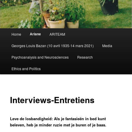
Main
Ariane
Home
ARITEAM
Skip
menu
Georges Louis Bazan (10 avril 1935-14 mars 2021)
Media
to
Psychoanalysis and Neurosciences
Research
primary
Ethics and Politics
content
Interviews-Entretiens
Leve de losbandigheid: Als je fantasieën in bed kunt
beleven, heb je minder ruzie met je buren of je baas.