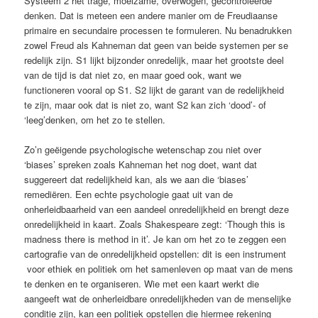
Systeem 2 het trage, moeizame, overwogen, gecontroleerde
denken. Dat is meteen een andere manier om de Freudiaanse
primaire en secundaire processen te formuleren. Nu benadrukken
zowel Freud als Kahneman dat geen van beide systemen per se
redelijk zijn. S1 lijkt bijzonder onredelijk, maar het grootste deel
van de tijd is dat niet zo, en maar goed ook, want we
functioneren vooral op S1. S2 lijkt de garant van de redelijkheid
te zijn, maar ook dat is niet zo, want S2 kan zich ‘dood’- of
‘leeg’denken, om het zo te stellen.
Zo’n geëigende psychologische wetenschap zou niet over
‘biases’ spreken zoals Kahneman het nog doet, want dat
suggereert dat redelijkheid kan, als we aan die ‘biases’
remediëren. Een echte psychologie gaat uit van de
onherleidbaarheid van een aandeel onredelijkheid en brengt deze
onredelijkheid in kaart. Zoals Shakespeare zegt: ‘Though this is
madness there is method in it’. Je kan om het zo te zeggen een
cartografie van de onredelijkheid opstellen: dit is een instrument
voor ethiek en politiek om het samenleven op maat van de mens
te denken en te organiseren. Wie met een kaart werkt die
aangeeft wat de onherleidbare onredelijkheden van de menselijke
conditie zijn, kan een politiek opstellen die hiermee rekening