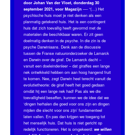
door Johan Van der Vloet, donderdag 30
september 2021, voor Magazijn
—- “(…) Het
psychische huis moet je niet denken als een
planmatig getekend huis. Het is een contingent
huis dat zich toevallig heeft gevormd met de
materialen die beschikbaar waren. Er zit geen
doelmatig denken in de psyche. In die zin is de
psyche Darwiniaans. Denk aan de discussie
tussen de Franse natuuronderzoeker de Lamarck
en Darwin over de giraf. De Lamarck dacht –
vanuit een doeleindenleer – dat giraffes een lange
nek ontwikkeld hebben om aan hoog hangend fruit
te komen. Nee, zegt Darwin heel terecht vanuit de
evolutietheorie: de giraf heeft het goed gedaan
omdàt hij een lange nek had! Pas als we die
toevalligheid beseffen, kunnen we de idee dat we
‘dingen herhalen die goed voor ons zijn en dingen
mijden die slecht voor ons zijn’ fundamenteel
laten vallen. En pas dan krijgen we toegang tot
het menselijk huis. Dat huis is niet gericht op
redelijk functioneren. Het is omgekeerd:
we willen