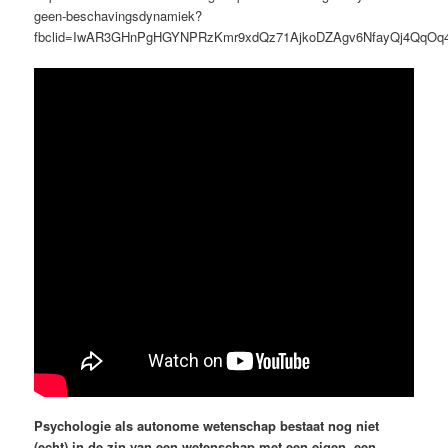
geen-beschavingsdynamiek?
fbclid=IwAR3GHnPgHGYNPRzKmr9xdQz71AjkoDZAgv6NfayQj4QqO
Psychologie als autonome wetenschap bestaat nog niet
(echt) in de zin van een wetenschap met een eigen, een