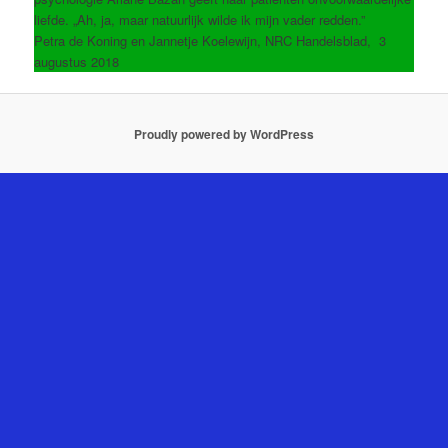
liefde. „Ah, ja, maar natuurlijk wilde ik mijn vader redden.”
Petra de Koning en Jannetje Koelewijn, NRC Handelsblad, 3
augustus 2018
Proudly powered by WordPress