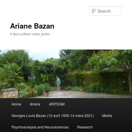
Sear
Ariane Bazan
Il faut cultiver notre jardin
Main
Home
Ariane
ARITEAM
Skip
menu
Georges Louis Bazan (10 avril 1935-14 mars 2021)
Media
to
Psychoanalysis and Neurosciences
Research
primary