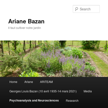
Sear
Ariane Bazan
Il faut cultiver notre jardin
Main
Home
Ariane
ARITEAM
Skip
menu
Georges Louis Bazan (10 avril 1935-14 mars 2021)
Media
to
Psychoanalysis and Neurosciences
Research
primary