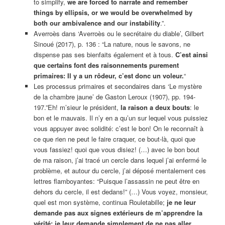
to simplify,
we are forced to narrate and remember
things by ellipsis, or we would be overwhelmed by
both our ambivalence and our
instability
.”.
Averroès dans ‘Averroès ou le secrétaire du diable’, Gilbert
Sinoué (2017), p. 136 : “La nature, nous le savons, ne
dispense pas ses bienfaits également et à tous.
C’est ainsi
que certains font des raisonnements purement
primaires: Il y a un rôdeur, c’est donc un voleur.
“
Les processus primaires et secondaires dans ‘Le mystère
de la chambre jaune’ de Gaston Leroux (1907), pp. 194-
197.”Eh! m’sieur le président,
la raison a deux bouts
: le
bon et le mauvais. Il n’y en a qu’un sur lequel vous puissiez
vous appuyer avec solidité: c’est le bon! On le reconnaît à
ce que rien ne peut le faire craquer, ce bout-là, quoi que
vous fassiez! quoi que vous disiez! (…) avec le bon bout
de ma raison, j’ai tracé un cercle dans lequel j’ai enfermé le
problème, et autour du cercle, j’ai déposé mentalement ces
lettres flamboyantes: “Puisque l’assassin ne peut être en
dehors du cercle, il est dedans!” (…) Vous voyez, monsieur,
quel est mon système, continua Rouletabille;
je ne leur
demande pas aux signes extérieurs de m’apprendre la
vérité; je leur demande simplement de ne pas aller