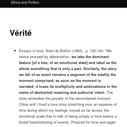
Ethics and Politics
content
Vérité
Essays in love, Alain de Botton (1993), p. 152-154: “We
hence proceed by abbreviation,
we take the dominant
feature [of a tree, of an emotional state] and label as the
whole something that is only a part.
Similarly, the story
we tell of an event remains a segment of the totality the
moment comprised; as soon as the moment is
narrated, it loses its multiplicity and ambivalence in the
name of abstracted meaning and authorial intent
. The
story embodies the poverty of the remembered moment.
Chloe and I lived a love story stretching over an expanse of
time during which my feelings moved so far across the
emotional scale that to talk of being simply
in love
seems a
brutal foreshortening of events. Pressed for time and eager