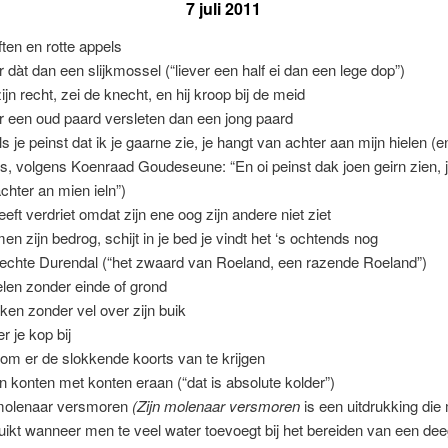
7 juli 2011
ften en rotte appels
r dàt dan een slijkmossel (“liever een half ei dan een lege dop”)
ijn recht, zei de knecht, en hij kroop bij de meid
r een oud paard versleten dan een jong paard
ls je peinst dat ik je gaarne zie, je hangt van achter aan mijn hielen (e
s, volgens Koenraad Goudeseune: “En oi peinst dak joen geirn zien, 
chter an mien ieln”)
heeft verdriet omdat zijn ene oog zijn andere niet ziet
en zijn bedrog, schijt in je bed je vindt het ‘s ochtends nog
echte Durendal (“het zwaard van Roeland, een razende Roeland”)
len zonder einde of grond
ken zonder vel over zijn buik
r je kop bij
s om er de slokkende koorts van te krijgen
ijn konten met konten eraan (“dat is absolute kolder”)
molenaar versmoren
(Zijn molenaar versmoren
is een uitdrukking di
uikt wanneer men te veel water toevoegt bij het bereiden van een dee