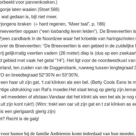
oorbeeld voor pannenkoeken.)
gonje laten waaien (Stoet 566)
 wat gedaan is, bijt niet meer.
jongens braken (= hard regenen, “Meer taal”, p. 186)
reeveertien opgaan (“een losbandig leven leiden”). De Breeveertien is
)een zandbank in de Noordzee waar het krioelde van haringscholen
over de Breeveertien: “De Breeveertien is een gebied in de zuidelijk
vrij gelijkmatig veertien vadem (26 meter) diep is (dus op een zeekaar
d gebied met vaak het getal “14”). Het ligt voor de noordwestkust van
rland, ten zuiden van de Doggersbank, ruwweg tussen lengtegraad 
’O en breedtegraad 52°30’N en 53°30’N.
 een haar uit zijn gat, ‘t zal klinken als een bel. (Betty Cools Eens te
htige uitdrukking van Raf’s moeder.Het slaat terug op gierig zijn.Iema
t wil meedelen of afstaan.Vandaar dat het klinkt als een bel als je no
uit zijn kont rukt!) (Wim: trekt een oar uit zijn gat en t zal klinken as 
 is een gierigaard) gierig zijn)
t? Recht is de galg!
n
voor
humor
bij
de
familie
Anthierens
komt
inderdaad
van
hun
moeder
.