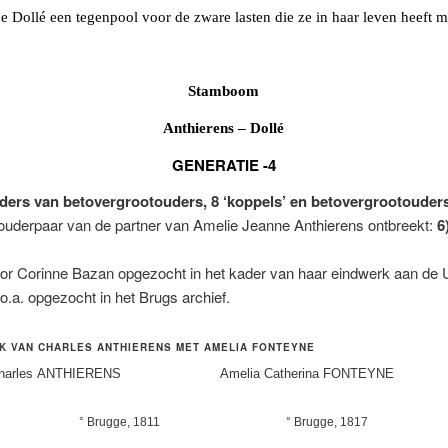
ne
Dollé
een
tegenpool
voor
de
zware
lasten
die
ze
in
haar
leven
heeft
m
Stamboom
Anthierens – Dollé
GENERATIE -4
ouders van betovergrootouders, 8 ‘koppels’ en betovergrootouders
ouderpaar van de partner van Amelie Jeanne Anthierens ontbreekt:
6
or Corinne Bazan opgezocht in het kader van haar eindwerk aan de Un
o.a. opgezocht in het Brugs archief.
JK VAN CHARLES ANTHIERENS MET AMELIA FONTEYNE
Charles ANTHIERENS Amelia Catherina FONTEYN
° Brugge, 1811
° Brugge, 1817