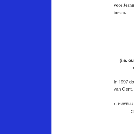
voor
Jean
torsen
.
(i.e. 
In 1997 do
van Gent, 
1. HUWELI