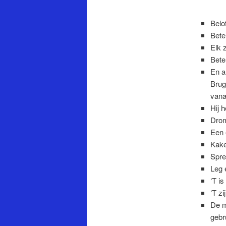
Belo
Bete
Elk z
Bete
En a
Brug
vana
Hij 
Drom
Een 
Kake
Spre
Leg e
‘T i
‘T z
De 
gebr