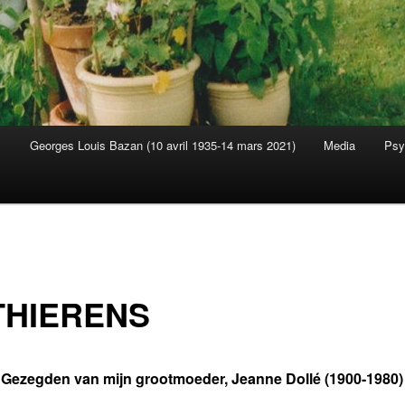
M
Georges Louis Bazan (10 avril 1935-14 mars 2021)
Media
Psy
s
THIERENS
Gezegden van mijn grootmoeder, Jeanne Dollé (1900-1980)