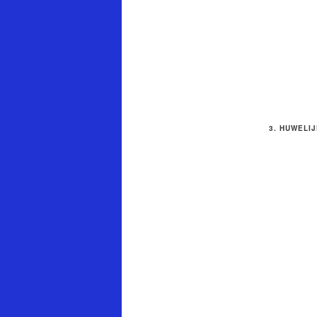
3.
HUWELIJ
JA