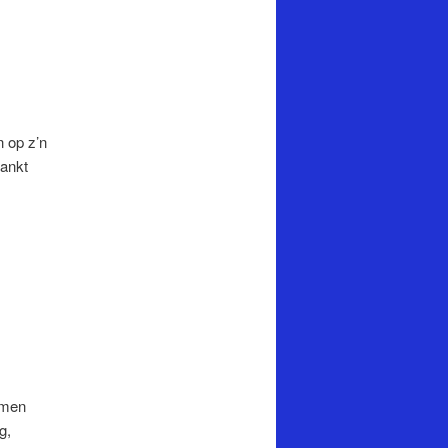
n op z’n
jankt
e men
g,