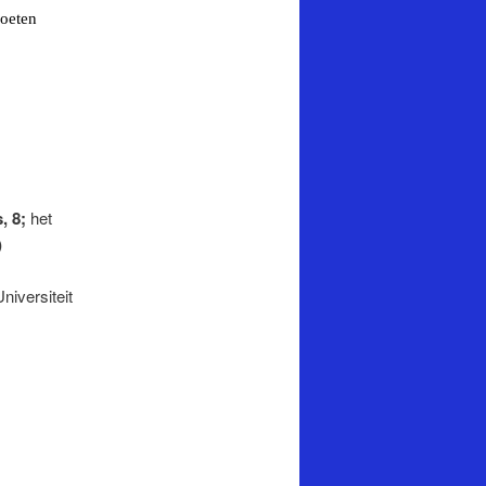
oeten
, 8;
het
)
iversiteit
E