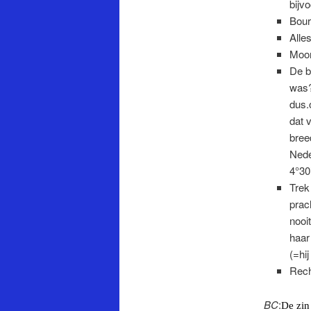
bijv
Bour
Alles
Moor
De b
was?
dus.
dat 
bree
Nede
4°30
Trek
prac
nooi
haar 
(=hij
Rech
BC
:
De
zi