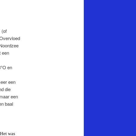
 (of
.Overvloed
e Noordzee
t een
3°O en
 meer een
nd die
g maar een
een baal
Het
was