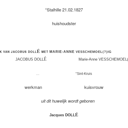
°Stalhille 21.02.1827
huishoudster
É
K VAN JACOBUS DOLL
MET
MARIE-ANNE
VESSCHEMOEL(?)IG
É
COBUS DOLL
Marie-Anne VESSCHEMOEL(?
…
°Sint-Kruis
werkman kuisvrouw
uit dit huwelijk wordt geboren
É
Jacques
DOLL