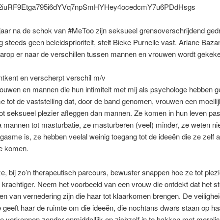
2iuRF9Etga795i6dYVq7npSmHYHey4ocedcmY7u6PDdHsgs
 jaar na de schok van #MeToo zijn seksueel grensoverschrijdend ged
 steeds geen beleidsprioriteit, stelt
Bieke Purnelle
vast.
Ariane Baza
arop er naar de verschillen tussen mannen en vrouwen wordt gekeke
tkent en verscherpt verschil m/v
ouwen en mannen die hun intimiteit met mij als psychologe hebben g
 tot de vaststelling dat, door de band genomen, vrouwen een moeilij
tot seksueel plezier afleggen dan mannen. Ze komen in hun leven pa
na mannen tot masturbatie, ze masturberen (veel) minder, ze weten ni
gasme is, ze hebben veelal weinig toegang tot de ideeën die ze zelf
te komen.
, bij zo’n therapeutisch parcours, bewuster snappen hoe ze tot plez
krachtiger. Neem het voorbeeld van een vrouw die ontdekt dat het s
n van vernedering zijn die haar tot klaarkomen brengen. De veilighe
e geeft haar de ruimte om die ideeën, die nochtans dwars staan op ha
e verkennen zonder onmiddellijk op zichzelf in te hakken met morali