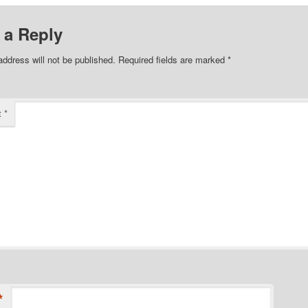
 a Reply
address will not be published.
Required fields are marked
*
t
*
*