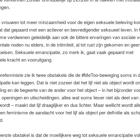
ngen.
 vrouwen tot meer minzaamheid voor de eigen seksuele beleving ko
t dat gepaard met een actiever en bevredigender seksueel leven. In 
me verdwenen geleidelijk aan ook de bittere ervaringen van sociale 
ntale noden nu elders, in de intimiteit, al tot rust zijn gekomen en gee
peisen. Seksuele emancipatie, zo merk ik, gaat vaak gepaard met
ele kracht en vooruitgang.
orefeministe zie ik twee obstakels die de #MeToo-beweging soms in 
patie kan leggen. Dat is niet zozeer dat het lijf niet als object wordt 
ng en de begeerte van de ander voor het object – in het bijzonder voo
 openingen en uitscheidingen, alles wat soms liever niet als deel van 
 wordt – maakt dat lijf draaglijker en dus lichter. Maar wellicht wordt all
n feminisme de aandacht voor het lijf als object per definitie als scha
d.
erste obstakel is dat de moeilijkere weg tot seksuele emancipatie vol