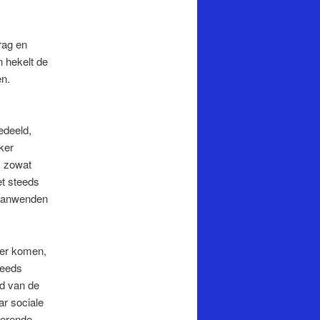
rag en
n
hekelt de
n.
edeeld,
ker
s zowat
et steeds
 aanwenden
ier komen,
teeds
id van de
ar sociale
serende