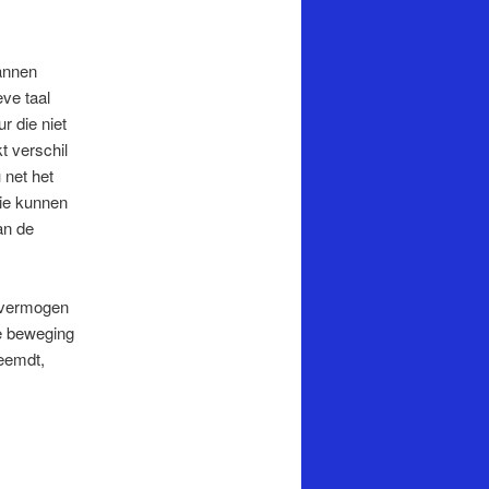
bannen
ve taal
r die niet
t verschil
 net het
hie kunnen
an de
onvermogen
e beweging
reemdt,