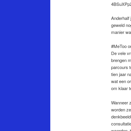
4BSuXPp
Anderhalf
geweld nog
manier wa
#MeToo on
De vele vr
brengen me
parcours 
tien jaar 
wat een or
om klaar 
Wanneer ze
worden ze 
denkbeelde
consultati
waarden, t