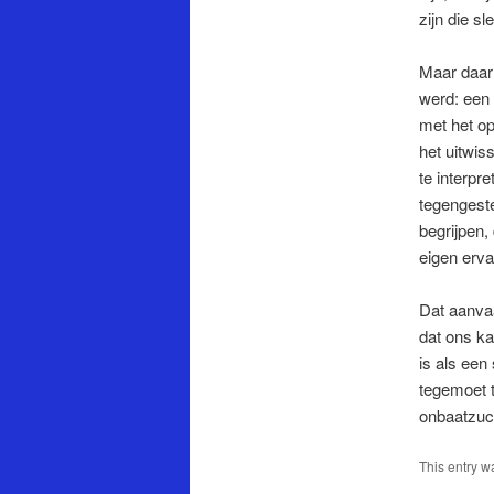
zijn die s
Maar daarn
werd: een 
met het op
het uitwis
te interpre
tegengeste
begrijpen,
eigen erva
Dat aanvaa
dat ons ka
is als een
tegemoet t
onbaatzuch
This entry w