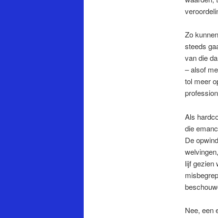
veroordeli
Zo kunnen
steeds gaa
van die da
– alsof me
tol meer o
profession
Als hardc
die emanci
De opwindi
welvingen,
lijf gezien
misbegrepe
beschouw
Nee, een e