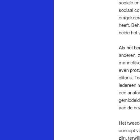
sociale en
sociaal co
omgekeerde
heeft. Beh
beide het 
Als het be
anderen, zo
mannelijke
even proza
clitoris. 
iedereen m
een anato
gemiddeld 
aan de be
Het tweed
concept va
zijn, terw