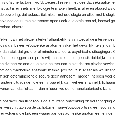
 historische factoren wordt toegeschreven. Het idee dat seksualiteit e
nstruct is en niets met biologie te maken heeft, is al even absurd als 
 bewering, dat seksualiteit niets met sociologie en alles met biolog
alve socioculturele elementen speelt ook anatomie een rol, hoewel g
verhaal dicteren.
reiken van het plezier sterker afhankelijk is van toevallige interventie
als dat bij een vrouwelijke anatomie vaker het geval lijkt te zijn dan b
, dan stelt dat grotere, of minstens andere, psychische uitdagingen.
ïsch te zeggen: een penis wijst zichzelf in het gebruik duidelijker uit
Toch dicteert de anatomie niets en met name niet dat het plezier sowie
et een mannelijke anatomie makkelijker zou zijn. Maar als we uit an
misch determinerend discours geen aandacht (mogen) hebben voor 
andere uitdagingen die een vrouwelijk dan wel een mannelijk lichaam
woner van dat lichaam, dan missen we een emancipatorische kans.
e obstakel van #MeToo is de simultane ontkenning én verscherping v
n verschil. Zo zou de dichotome man-vrouwopsplitsing een sociaal c
ijl er volgens die kijk een waaier aan geslachtelijke anatomieën en ident