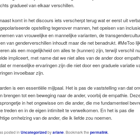
lechts gradueel van elkaar verschillen.
aast komt in het discours iets verscherpt terug wat er eerst uit ver
gepolariseerde opstelling tegenover mannen, het opeisen van inclusie
nemen van vrouwelijke en mannelijke varianten, de transgendercultuu
sen van genderverschillen inhoudt maar die net benadrukt. #MeToo lijk
teren als een mogelijkheid om alles te (kunnen) zijn, terwijl verschil nu
lde impliceert, met name dat we niet alles van de ander door empat
 dat er menselijke ervaringen zijn die niet door een graduele variatie v
ringen invoelbaar zijn.
rden is een essentiële mijlpaal. Het is pas de vaststelling van dat 
n brengen tot een beweging naar de ander, voorbij de empathie. Dez
 sprongetje in het ongewisse om die ander, die me fundamenteel bev
e treden en in de eigen intimiteit te verwelkomen. En het is pas die
tige omhelzing van de ander, die ik liefde zou noemen.
as posted in
Uncategorized
by
ariane
. Bookmark the
permalink
.