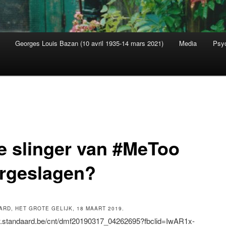
Georges Louis Bazan (10 avril 1935-14 mars 2021)
Media
Psyc
s
de slinger van #MeToo
rgeslagen?
ARD, HET GROTE GELIJK, 18 MAART 2019.
w.standaard.be/cnt/dmf20190317_04262695?fbclid=IwAR1x-