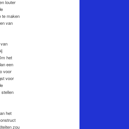
en louter
de
ie te maken
een van
s van
ij
 Om het
 dan een
so voor
gst voor
de
 stellen
an het
onstruct
iteiten zou