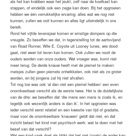
als het kan krabben waar het jeukt, zelf naar de koelkast kan
stappen, of eindelijk ook een zegje kan doen. Bij het opgroeien
hebben we één verrukkelijke ervaring: alles wat we nog niet
kunnen, zullen we ooit kunnen en ­alles ligt uiteindelijk in ons
bereik.
Rond het vijfde levensjaar komen er ernstige dompers op die
vreugde. Zo beseffen we dat, in tegenstelling tot de aartsvijand
van Road Runner, Wile E. Coyote uit Looney tunes, wie dood
gaat, niet weer tot leven kan komen. Ook zullen we nooit de
ouders worden van onze ouders. Wat vroeger was, komt niet
meer terug. De derde knauw heeft met de piemel te maken:
meisjes zullen geen piemels ontwikkelen, ook niet als ze groter
worden, en bij jongens zal hij niet afvallen.
Tot nog toe was ook ‘al dan niet een ­piemel hebben’ een even
onomkeerbaar verschil als de eerste twee. Het is de duidelijkste
van de drie: we beseffen dat ‘die mens een mens is zoals ik, en
tegelijk ook wezenlijk anders is dan ik’. In het opgroeien was
ieder verschil eerst relatief en een kwestie van tijd of gradatie,
maar voor de onomkeerbare ‘knauwen’ geldt dat niet, en dat
inzicht belast het kind met ­psychisch werk: wat te doen met het
besef van dat verschil?
Wat een kind vaak doet als blijkt dat het niet (zoals) de ander kan