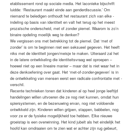
etablissement rond op sociale media. Het laconieke bijschrift
luidde: ‘Restaurant maakt einde aan genderdiscussie.’ Om
niemand te beledigen onthoudt het restaurant zich van elke ­
indeling op basis van identiteit en valt het terug op het meest
prozaïsche onderscheid, met of zonder piemel. Waarom is zo’n
binaire opdeling moeilijk weg te denken?
We vergissen ons met betrekking tot de piemel. Dat ‘met of
zonder’ is om te beginnen niet een seksueel gegeven. Het heeft
niks met de identiteit jongen/meisje te maken. Uiteraard zal het
in de latere ontwikkeling die identiteitsvraag wel oproepen –
hoewel niet op een lineaire manier – maar dat is niet waar het in
deze denkoefening over gaat. Het ‘met-of-zonder-gegeven’ is in
de ontwikkeling van mensen eerst een radicale confrontatie met ­
verschil.
Recente technieken tonen dat kinderen al op heel jonge leeftijd
handelingen willen uitvoeren die ze nog niet kunnen, omdat hun
spiersystemen, en de bezenuwing ­ervan, nog niet voldoende
ontwikkeld zijn. ­Kinderen willen grijpen, stappen, babbelen, nog
voor ze er de fysieke mogelijkheid toe hebben. Elke ­nieuwe
groeistap is een overwinning. Het kind jubelt als het eindelijk het
hoofd kan omdraaien om te zien wat er achter zijn rug gebeurt,