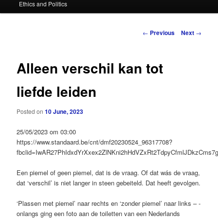
Ethics and Politics
content
Post
←
Previous
Next
→
navigation
Alleen verschil kan tot
liefde leiden
Posted on
10 June, 2023
25/05/2023 om 03:00
https://www.standaard.be/cnt/dmf20230524_96317708?
fbclid=IwAR27PhIdxdYrXxex2ZlNKni2hHdVZxRt2TdpyCfmlJDkzCms7
Een piemel of geen piemel, dat is de vraag. Of dat wás de vraag,
dat ‘verschil’ is niet langer in steen gebeiteld. Dat heeft gevolgen.
‘Plassen met piemel’ naar rechts en ‘zonder piemel’ naar links – ­
onlangs ging een foto aan de toiletten van een Nederlands