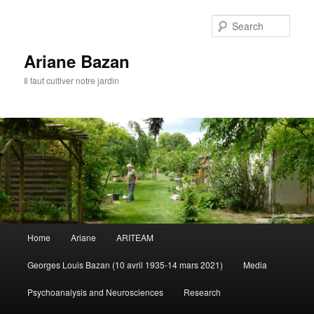
Sear
Ariane Bazan
Il faut cultiver notre jardin
Main
Home
Ariane
ARITEAM
Skip
menu
Georges Louis Bazan (10 avril 1935-14 mars 2021)
Media
to
Psychoanalysis and Neurosciences
Research
primary