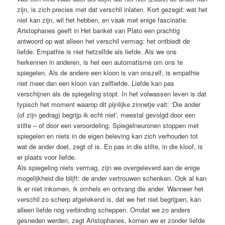
zijn, is zich precies met dat verschil inlaten. Kort gezegd: wat het
niet kan zijn, wil het hebben, en vaak met enige fascinatie.
Aristophanes geeft in Het banket van Plato een prachtig
antwoord op wat alleen het verschil vermag: het ontbiedt de
liefde. Empathie is niet hetzelfde als liefde. Als we ons
herkennen in anderen, is het een auto­matisme om ons te
spiegelen. Als de ­andere een kloon is van onszelf, is empathie
niet meer dan een kloon van zelfliefde. Liefde kan pas
verschijnen als de spiegeling stopt. In het ­volwassen leven is dat
typisch het moment waarop dit pijnlijke zinnetje valt: ‘Die ander
(of zijn gedrag) begrijp ik echt niet’, meestal gevolgd door een
stilte – of door een veroordeling. Spiegelneuronen stoppen met
spiegelen en niets in de eigen beleving kan zich verhouden tot
wat de ander doet, zegt of is. En pas in die stilte, in die kloof, is
er plaats voor liefde.
Als spiegeling niets vermag, zijn we overgeleverd aan de enige
mogelijkheid die blijft: de ander vertrouwen ­schenken. Ook al kan
ik er niet inkomen, ik omhels en ontvang die ander. Wanneer het
verschil zo scherp afgetekend is, dat we het niet begrijpen, kan
alleen liefde nog verbinding scheppen. Omdat we zo anders
gesneden werden, zegt Aristophanes, komen we er zonder liefde