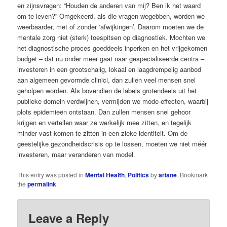
en zijnsvragen: “Houden de anderen van mij? Ben ik het waard
om te leven?” Omgekeerd, als die vragen wegebben, worden we
weerbaarder, met of zonder ‘afwijkingen’. Daarom moeten we de
mentale zorg niet (sterk) toespitsen op diagnostiek. Mochten we
het diagnostische proces goeddeels inperken en het vrijgekomen
budget – dat nu onder meer gaat naar gespecialiseerde centra –
investeren in een groot­schalig, lokaal en laagdrempelig aanbod
aan algemeen gevormde clinici, dan zullen veel mensen snel
geholpen worden. Als bovendien de labels grotendeels uit het
publieke domein verdwijnen, vermijden we mode-effecten, waarbij
plots epidemieën ontstaan. Dan zullen mensen snel gehoor
krijgen en vertellen waar ze werkelijk mee zitten, en tegelijk
minder vast komen te zitten in een zieke identiteit. Om de
geestelijke gezondheidscrisis op te lossen, moeten we niet méér
investeren, maar veranderen van model.
This entry was posted in
Mental Health
,
Politics
by
ariane
. Bookmark
the
permalink
.
Leave a Reply