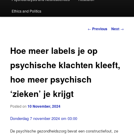
primary
Ethics and Politics
content
Post
←
Previous
Next
→
navigation
Hoe meer labels je op
psychische klachten kleeft,
hoe meer psychisch
‘zieken’ je krijgt
Posted on
10 November, 2024
Donderdag 7 november 2024 om 03:00
De psychische gezondheidszorg bevat een constructiefout, ze