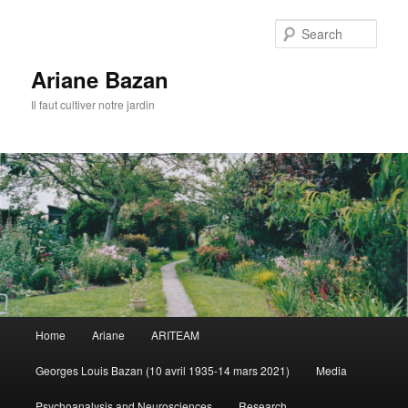
Sear
Ariane Bazan
Il faut cultiver notre jardin
Main
Home
Ariane
ARITEAM
Skip
menu
Georges Louis Bazan (10 avril 1935-14 mars 2021)
Media
to
Psychoanalysis and Neurosciences
Research