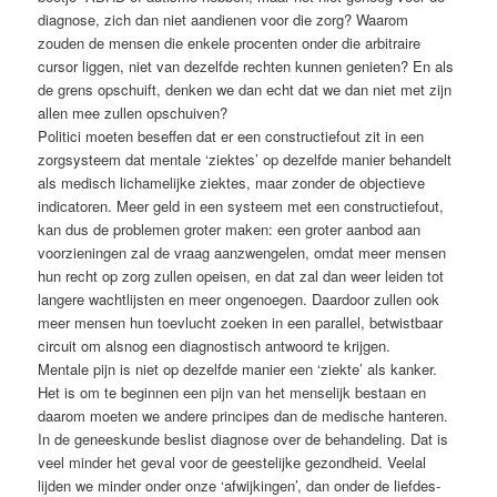
diagnose, zich dan niet aandienen voor die zorg? Waarom
zouden de mensen die enkele procenten onder die arbitraire
cursor liggen, niet van dezelfde rechten kunnen genieten? En als
de grens opschuift, denken we dan echt dat we dan niet met zijn
allen mee zullen opschuiven?
Politici moeten beseffen dat er een constructiefout zit in een
zorgsysteem dat mentale ‘ziektes’ op dezelfde manier behandelt
als medisch lichame­lijke ziektes, maar zonder de objec­tieve
indicatoren. Meer geld in een systeem met een constructiefout,
kan dus de problemen groter maken: een groter aanbod aan
voorzieningen zal de vraag aanzwengelen, omdat meer mensen
hun recht op zorg zullen op­eisen, en dat zal dan weer leiden tot
langere wachtlijsten en meer ongenoegen. Daardoor zullen ook
meer mensen hun toevlucht zoeken in een parallel, betwistbaar
circuit om alsnog een diagnostisch antwoord te krijgen.
Mentale pijn is niet op dezelfde manier een ‘ziekte’ als kanker.
Het is om te beginnen een pijn van het menselijk bestaan en
daarom moeten we andere principes dan de medische hanteren.
In de geneeskunde beslist diagnose over de behandeling. Dat is
veel minder het geval voor de geeste­lijke gezondheid. Veelal
lijden we minder onder onze ‘afwijkingen’, dan onder de liefdes-