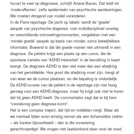
focust te veel op diagnoses, schrijft Ariane Bazan. Dat leidt tot
‘mode-effecten’, zelfs epidemieën van psychische aandoeningen.
We moeten dringend van model veranderen.
In de Pano-reportage ‘De jacht op labels’ wordt de ”goede”
aanpak van psychische diagnose, met multidisciplinair overleg
en verschillende ontmoetingsmomenten, vergeleken met een
‘minder goede’ aanpak op basis van minder, soms betwijfelbare
informatie. Boeiend is dat die goede manier niet uitmondt in een
diagnose. De patiënt krijgt een plaats op een curve, die de
spontane variatie van ‘ADHD-intensiteit’ in de bevolking in kaart
brengt. De diagnose ADHD is dan niet meer dan een afwijking
van het gemiddelde. Hoe groot die afwijking moet zijn, hangt af
van waar we de cursor plaatsen, en die bepaling is onduidelijk.
De ADHD-scores van de patiënt in de reportage zijn niet hoog
genoeg voor een ADHD-diagnose, maar hij krijgt ook niet te horen
dat hij geen ADHD heeft. De commentator zegt dat er bij hem
“vooralsnog geen diagnose komt”.
Het is een complex traject, dat tijd en middelen vergt. Maar als
we mentaal lijden even ernstig nemen als een lichamelijke ziekte
– als kanker bijvoorbeeld – dan is die investering
gerechtvaardigd. We mogen niet laatdunkend doen over de nood