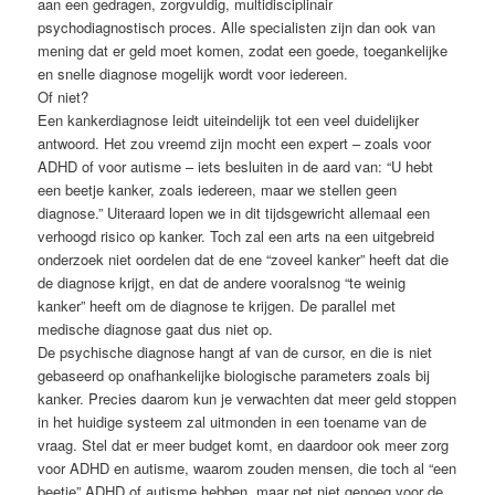
aan een gedragen, zorgvuldig, multidisciplinair
psychodiagnostisch proces. Alle specialisten zijn dan ook van
mening dat er geld moet komen, zodat een goede, toegankelijke
en snelle diag­nose mogelijk wordt voor iedereen.
Of niet?
Een kankerdiagnose leidt uiteindelijk tot een veel duidelijker
antwoord. Het zou vreemd zijn mocht een expert – zoals voor
ADHD of voor autisme – iets besluiten in de aard van: “U hebt
een beetje kanker, zoals iedereen, maar we stellen geen
diagnose.” Uiteraard lopen we in dit tijdsgewricht allemaal een
verhoogd risico op kanker. Toch zal een arts na een uitgebreid
onderzoek niet oordelen dat de ene “zoveel kanker” heeft dat die
de diagnose krijgt, en dat de andere vooralsnog “te weinig
kanker” heeft om de diagnose te krijgen. De parallel met
medische diagnose gaat dus niet op.
De psychische diagnose hangt af van de cursor, en die is niet
gebaseerd op onafhankelijke biologische parameters zoals bij
kanker. Precies daarom kun je verwachten dat meer geld stoppen
in het huidige systeem zal uitmonden in een toename van de
vraag. Stel dat er meer budget komt, en daardoor ook meer zorg
voor ADHD en autisme, waarom zouden mensen, die toch al “een
beetje” ADHD of autisme hebben, maar net niet genoeg voor de