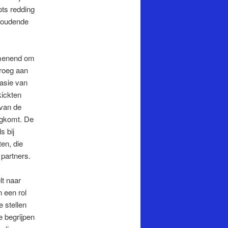
ots redding
nhoudende
emenend om
vroeg aan
tasie van
kickten
 van de
rugkomt. De
s bij
en, die
partners.
lt naar
 een rol
 stellen
e begrijpen