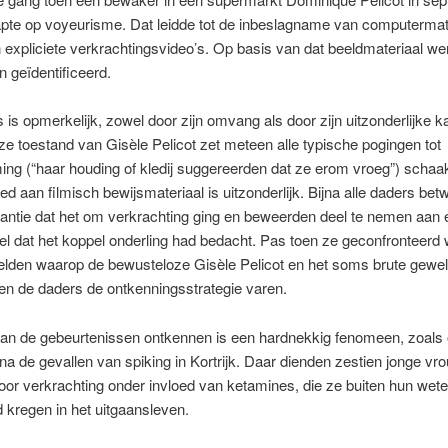
apte op voyeurisme. Dat leidde tot de inbeslagname van computermat
expliciete verkrachtings­video’s. Op basis van dat beeldmateriaal w
 geïdentificeerd.
 is opmerkelijk, zowel door zijn omvang als door zijn uitzonderlijke k
e toestand van Gisèle Pelicot zet meteen alle typische pogingen tot
ing (“haar houding of kledij suggereerden dat ze erom vroeg”) scha
ed aan filmisch bewijsmateriaal is uitzonderlijk. Bijna alle daders betw
tantie dat het om verkrachting ging en beweerden deel te nemen aan 
el dat het koppel onderling had bedacht. Pas toen ze geconfronteerd
lden waarop de bewusteloze Gisèle Pelicot en het soms brute gewel
ten de daders de ontkenningsstrategie varen.
van de gebeurtenissen ontkennen is een hardnekkig fenomeen, zoals
na de gevallen van spiking in Kortrijk. Daar dienden zestien jonge v
voor verkrachting onder invloed van ketamines, die ze buiten hun wet
 kregen in het uitgaansleven.