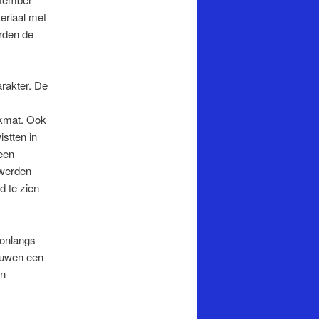
eriaal met
erden de
arakter. De
akmat. Ook
istten in
een
 werden
d te zien
 onlangs
rouwen een
en