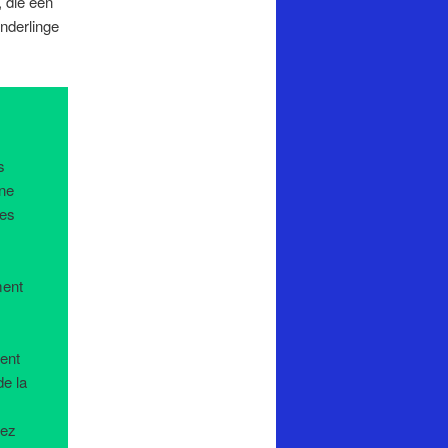
 die een
onderlinge
s
une
ues
ment
ient
de la
hez