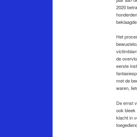
2020 betr
honderden 
beklaagden
Het proces
bewusteloz
victimblam
de overvlo
eerste ins
fantasiesp
met de bee
waren, lie
De ernst 
ook bleek 
klacht in 
toegediend