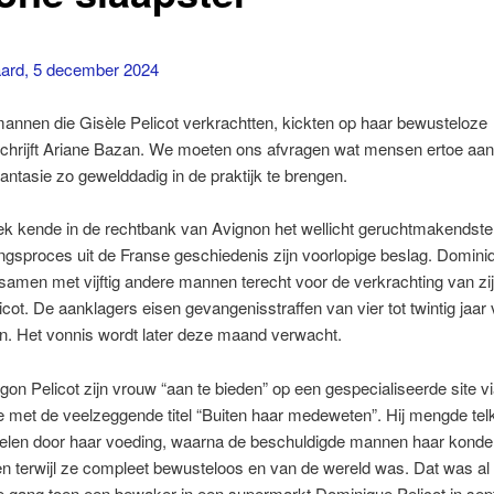
ard, 5 december 2024
 mannen die Gisèle Pelicot verkrachtten, kickten op haar bewusteloze
schrijft Ariane Bazan. We moeten ons afvragen wat mensen ertoe aan
fantasie zo gewelddadig in de praktijk te brengen.
ek kende in de rechtbank van Avignon het wellicht geruchtmakendste
ngsproces uit de Franse geschiedenis zijn voorlopige beslag. Dominiq
 samen met vijftig andere mannen terecht voor de verkrachting van zi
icot. De aanklagers eisen gevangenisstraffen van vier tot twintig jaar
n. Het vonnis wordt later deze maand verwacht.
gon Pelicot zijn vrouw “aan te bieden” op een gespecialiseerde site v
e met de veelzeggende titel “Buiten haar medeweten”. Hij mengde te
elen door haar voeding, waarna de beschuldigde mannen haar konde
n terwijl ze compleet bewusteloos en van de wereld was. Dat was al e
de gang toen een bewaker in een supermarkt Dominique Pelicot in se