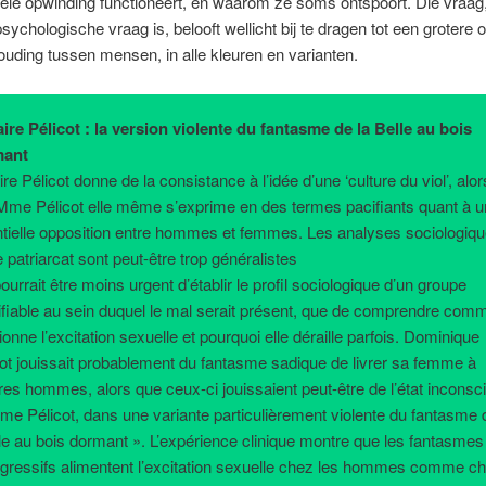
le opwinding functioneert, en waarom ze soms ontspoort. Die vraag,
psychologische vraag is, belooft wellicht bij te dragen tot een grotere 
uding tussen mensen, in alle kleuren en varianten.
faire Pélicot : la version violente du fantasme de la Belle au bois
mant
aire Pélicot donne de la consistance à l’idée d’une ‘culture du viol’, alor
Mme Pélicot elle même s’exprime en des termes pacifiants quant à 
ntielle opposition entre hommes et femmes. Les analyses sociologiq
e patriarcat sont peut-être trop généralistes
 pourrait être moins urgent d’établir le profil sociologique d’un groupe
tifiable au sein duquel le mal serait présent, que de comprendre com
ionne l’excitation sexuelle et pourquoi elle déraille parfois. Dominique
cot jouissait probablement du fantasme sadique de livrer sa femme à
res hommes, alors que ceux-ci jouissaient peut-être de l’état inconsc
me Pélicot, dans une variante particulièrement violente du fantasme 
lle au bois dormant ». L’expérience clinique montre que les fantasmes
sgressifs alimentent l’excitation sexuelle chez les hommes comme c