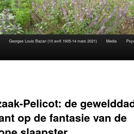
Georges Louis Bazan (10 avril 1935-14 mars 2021)
Media
Psyc
s
zaak-Pelicot: de geweldda
ant op de fantasie van de
one slaapster