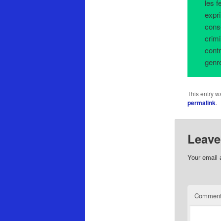
les f
expr
cons
crim
cont
genr
This entry w
permalink
.
Leave
Your email 
Commen