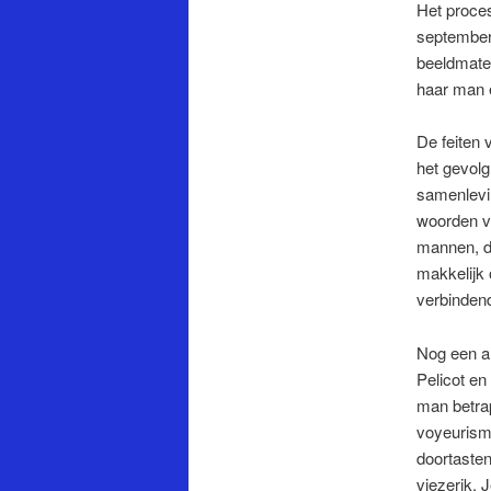
Het proces
september
beeldmater
haar man e
De feiten 
het gevolg
samenlevin
woorden va
mannen, di
makkelijk 
verbinden
Nog een an
Pelicot en
man betrap
voyeurisme
doortasten
viezerik. 