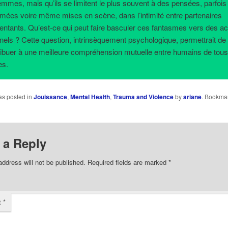
emmes, mais qu’ils se limitent le plus souvent à des pensées, parfois
imées voire même mises en scène, dans l’intimité entre partenaires
entants. Qu’est-ce qui peut faire basculer ces fantasmes vers des a
inels ? Cette question, intrinsèquement psychologique, permettrait de
ribuer à une meilleure compréhension mutuelle entre humains de tou
es.
as posted in
Jouissance
,
Mental Health
,
Trauma and Violence
by
ariane
. Bookmar
 a Reply
address will not be published.
Required fields are marked
*
t
*