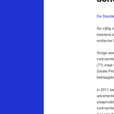
De Standa
De vijftig
toestand,
erotische 
Vorige we
verkrachti
(71) staat
Gisèle Pel
beklaagde
In 2011 be
advertenti
slaapmidd
verkrachte
jaar aan 