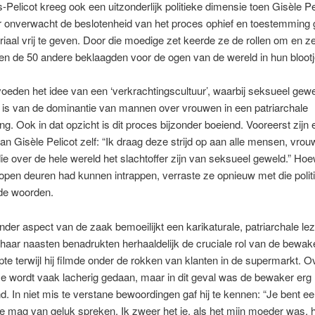
-Pelicot kreeg ook een uitzonderlijk politieke dimensie toen Gisèle Pel
 onverwacht de beslotenheid van het proces ophief en toestemming 
iaal vrij te geven. Door die moedige zet keerde ze de rollen om en ze
n de 50 andere beklaagden voor de ogen van de wereld in hun blootj
voeden het idee van een ‘verkrachtingscultuur’, waarbij seksueel ge
 is van de dominantie van mannen over vrouwen in een patriarchale
g. Ook in dat opzicht is dit proces bijzonder boeiend. Vooreerst zijn 
n Gisèle Pelicot zelf: “Ik draag deze strijd op aan alle mensen, vro
e over de hele wereld het slachtoffer zijn van seksueel geweld.” Hoe
open deuren had kunnen intrappen, verraste ze opnieuw met die polit
de woorden.
der aspect van de zaak bemoeilijkt een karikaturale, patriarchale lez
 haar naasten benadrukten herhaaldelijk de cruciale rol van de bewak
te terwijl hij filmde onder de rokken van klanten in de supermarkt. O
 wordt vaak lacherig gedaan, maar in dit geval was de bewaker erg
d. In niet mis te verstane bewoordingen gaf hij te kennen: “Je bent e
Je mag van geluk spreken. Ik zweer het je, als het mijn moeder was, h