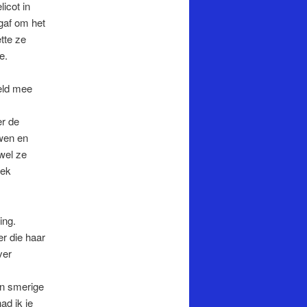
icot in
gaf om het
tte ze
e.
weld mee
er de
uwen en
wel ze
iek
ing.
er die haar
ver
en smerige
ad ik je