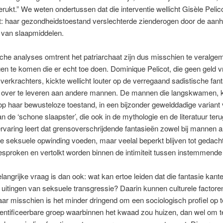
erukt.” We weten ondertussen dat die interventie wellicht Gisèle Pelic
t: haar gezondheidstoestand verslechterde zienderogen door de aa
 van slaapmiddelen.
che analyses omtrent het patriarchaat zijn dus misschien te veralg
gen te komen die er echt toe doen. Dominique Pelicot, die geen geld 
verkrachters, kickte wellicht louter op de verregaand sadistische fan
w over te leveren aan andere mannen. De mannen die langskwamen, 
p haar bewusteloze toestand, in een bijzonder gewelddadige variant
an de ‘schone slaapster’, die ook in de mythologie en de literatuur te
ervaring leert dat grensoverschrijdende fantasieën zowel bij mannen al
 seksuele opwinding voeden, maar veelal beperkt blijven tot gedacht
sproken en vertolkt worden binnen de intimiteit tussen instemmende 
langrijke vraag is dan ook: wat kan ertoe leiden dat die fantasie kante
uitingen van seksuele transgressie? Daarin kunnen culturele factoren
ar misschien is het minder dringend om een sociologisch profiel op te
entificeerbare groep waarbinnen het kwaad zou huizen, dan wel om t