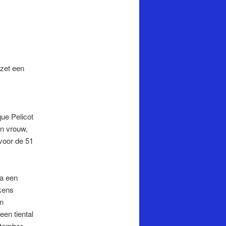
zet een
ue Pelicot
jn vrouw,
 voor de 51
ia een
lkens
n
en tiental
ptember