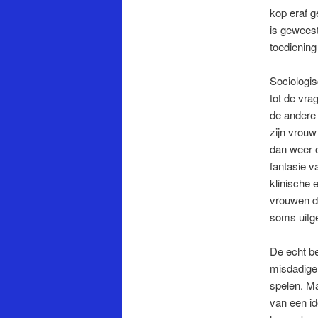
kop eraf g
is gewees
toediening
Sociologis
tot de vra
de andere 
zijn vrou
dan weer o
fantasie v
klinische 
vrouwen de
soms uitge
De echt be
misdadige 
spelen. Ma
van een id