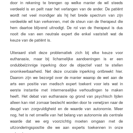
door in rekening te brengen op welke manier de wil steeds
verdeeld is en peilt naar het verlangen van de ander. De patiënt
wordt net veel mondiger als hij het brede spectrum van zijn
verdeelde wil kan verkennen, met de steun van de therapeut die
hem daartoe blijvend uitnodigt. De rol van de therapeut is dus
nooit die van een neutrale expert die enkel vaststelt wat de
keuze van de patiënt is.
Uiteraard stelt deze problematiek zich bij elke keuze voor
euthanasie, maar bij lichamelijke aandoeningen is er een
ondubbelzinnige inperking door de objectief vast te stellen
onomkeerbaarheid. Net deze cruciale inperking ontbreekt hier.
Daarom zijn we bezorgd over de manier waarop de wet aan de
arts een positie van medisch expert toekent voor iets wat in
eerste instantie met intermenselijke verhoudingen te maken
heeft. Het debat van euthanasie op grond van psychisch lijden
alleen kan niet zomaar beslecht worden door te verwijzen naar de
deugd van zorgvuldigheid en de waarde van autonomie. Meer
nog, het is net omwille van het belang van autonomie als centrale
waarde dat we erg voorzichtig moeten omgaan met de
uitzonderingspositie die we aan experts toekennen in onze