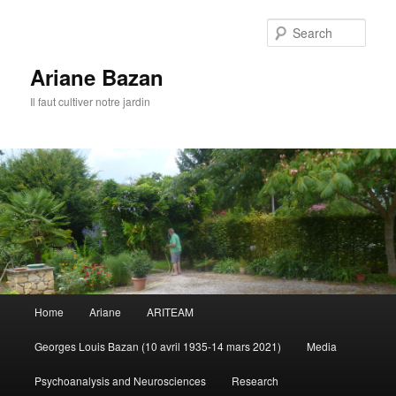
Sear
Ariane Bazan
Il faut cultiver notre jardin
Main
Home
Ariane
ARITEAM
Skip
menu
Georges Louis Bazan (10 avril 1935-14 mars 2021)
Media
to
Psychoanalysis and Neurosciences
Research
primary