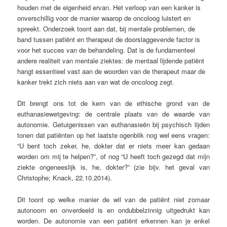
houden met de eigenheid ervan. Het verloop van een kanker is
onverschillig voor de manier waarop de oncoloog luistert en
spreekt. Onderzoek toont aan dat, bij mentale problemen, de
band tussen patiënt en therapeut de doorslaggevende factor is
voor het succes van de behandeling. Dat is de fundamenteel
andere realiteit van mentale ziektes: de mentaal lijdende patiënt
hangt essentieel vast aan de woorden van de therapeut maar de
kanker trekt zich niets aan van wat de oncoloog zegt.
Dit brengt ons tot de kern van de ethische grond van de
euthanasiewetgeving: de centrale plaats van de waarde van
autonomie. Getuigenissen van euthanasieën bij psychisch lijden
tonen dat patiënten op het laatste ogenblik nog wel eens vragen:
“U bent toch zeker, he, dokter dat er niets meer kan gedaan
worden om mij te helpen?”, of nog “U heeft toch gezegd dat mijn
ziekte ongeneeslijk is, he, dokter?” (zie bijv. het geval van
Christophe; Knack, 22.10.2014).
Dit toont op welke manier de wil van de patiënt niet zomaar
autonoom en onverdeeld is en ondubbelzinnig uitgedrukt kan
worden. De autonomie van een patiënt erkennen kan je enkel