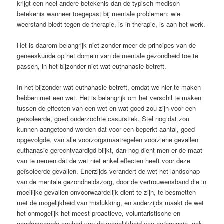
krijgt een heel andere betekenis dan de typisch medisch
betekenis wanneer toegepast bij mentale problemen: wie
weerstand biedt tegen de therapie, is in therapie, is aan het werk.
Het is daarom belangrijk niet zonder meer de principes van de
geneeskunde op het domein van de mentale gezondheid toe te
passen, in het bijzonder niet wat euthanasie betreft.
In het bijzonder wat euthanasie betreft, omdat we hier te maken
hebben met een wet. Het is belangrijk om het verschil te maken
tussen de effecten van een wet en wat goed zou zijn voor een
geïsoleerde, goed onderzochte casuïstiek. Stel nog dat zou
kunnen aangetoond worden dat voor een beperkt aantal, goed
opgevolgde, van alle voorzorgsmaatregelen voorziene gevallen
euthanasie gerechtvaardigd blijkt, dan nog dient men er de maat
van te nemen dat de wet niet enkel effecten heeft voor deze
geïsoleerde gevallen. Enerzijds verandert de wet het landschap
van de mentale gezondheidszorg, door de vertrouwensband die in
moeilijke gevallen onvoorwaardelijk dient te zijn, te besmetten
met de mogelijkheid van mislukking, en anderzijds maakt de wet
het onmogelijk het meest proactieve, voluntaristische en
geadresseerde aanbod van de mogelijkheid van euthanasie, ook