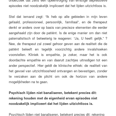
onderzoek dat zelfs een opeenvolging van ernstige depressieve
episodes niet noodzakelijk impliceert dat het lijden uitzichtloos is.
Stel dat iemand zegt: “Ik heb op alle gebieden in mijn leven
gefaald, professioneel, persoonlijk, familiaal”, en de therapeut
denkt er anders over op basis van precieze elementen die eerder
aangehaald zijn door de patiënt. Is de enige manier om dan niet
paternalistisch of betweterig te reageren: “Ja, U heeft gelijk.” ?
Nee, de therapeut zal zowel gehoor geven aan de realiteit die de
patiënt beleeft en tegelijk voorzichtig andere invalshoeken
voorstellen. Kliniek is empathie, ja zeker, maar het is ook
doordachte empathie en van daaruit zachtjes uitnodigen tot een
ander perspectief. Hier geldt de klinische ethiek: de realiteit van
het gevoel van uitzichtloosheid ontvangen en bevestigen, zonder
te verzaken aan de plicht om ook de horizon van andere
mogelijkheden na te gaan.
Psychisch lijden niet banaliseren, betekent precies dit:
rekening houden met de eigenheid ervan episodes niet
noodzakelijk impliceert dat het lijden uitzichtloos is.
Psychisch lijden niet banaliseren, betekent precies dit: rekening