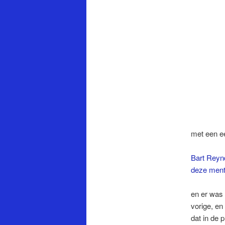
met een ee
Bart Reynd
deze menta
en er was 
vorige, en
dat in de 