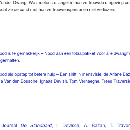
f Zonder Dwang. We moeten ze langer in hun vertrouwde omgeving pr
odat ze de band met hun vertrouwenspersonen niet verliezen.
rbod is te gemakkelijk – Nood aan een totaalpakket voor alle dwang
genhaffen
.
rbod als opstap tot betere hulp – Een shift in mensvisie, de Ariane Baz
ya Van den Bossche, Ignaas Devish, Tom Verhaeghe, Trees Traversi
, Journal
De
Standaard
, I. Devisch, A. Bazan, T. Travers