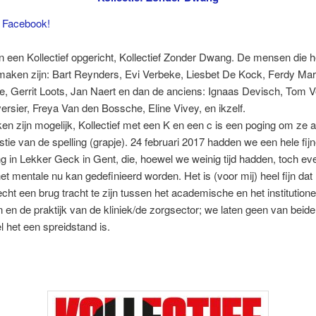
 Facebook!
een Kollectief opgericht, Kollectief Zonder Dwang. De mensen die h
 maken zijn: Bart Reynders, Evi Verbeke, Liesbet De Kock, Ferdy Mar
 Gerrit Loots, Jan Naert en dan de anciens: Ignaas Devisch, Tom 
ersier, Freya Van den Bossche, Eline Vivey, en ikzelf.
eken zijn mogelijk, Kollectief met een K en een c is een poging om ze af
tie van de spelling (grapje). 24 februari 2017 hadden we een hele fij
g in Lekker Geck in Gent, die, hoewel we weinig tijd hadden, toch ev
et mentale nu kan gedefinieerd worden. Het is (voor mij) heel fijn dat 
 echt een brug tracht te zijn tussen het academische en het institutione
 en de praktijk van de kliniek/de zorgsector; we laten geen van beid
l het een spreidstand is.