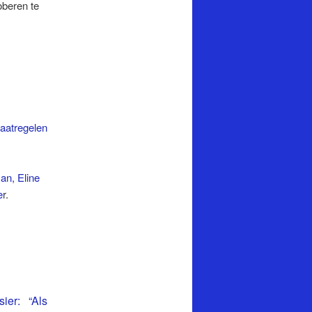
oberen te
maatregelen
an, Eline
e
r.
ier: “Als