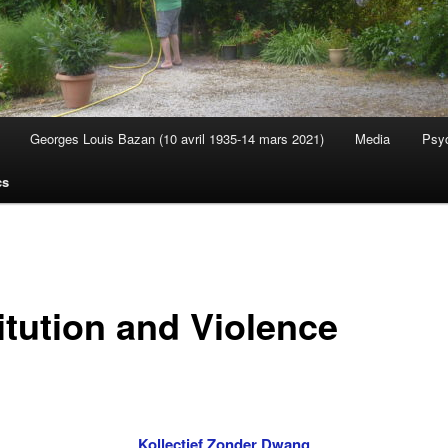
Georges Louis Bazan (10 avril 1935-14 mars 2021)
Media
Psyc
cs
itution and Violence
Kollectief Zonder Dwang