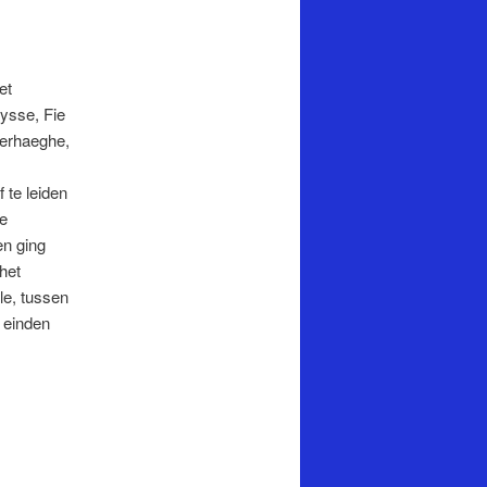
et
ysse, Fie
Verhaeghe,
 te leiden
ne
en ging
het
le, tussen
e einden