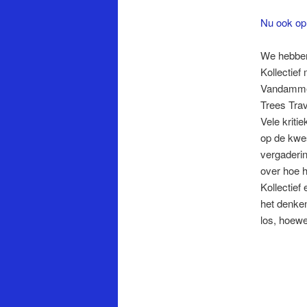
Nu ook op
We hebben 
Kollectief
Vandamme,
Trees Trav
Vele kriti
op de kwes
vergaderin
over hoe h
Kollectief
het denken
los, hoewe