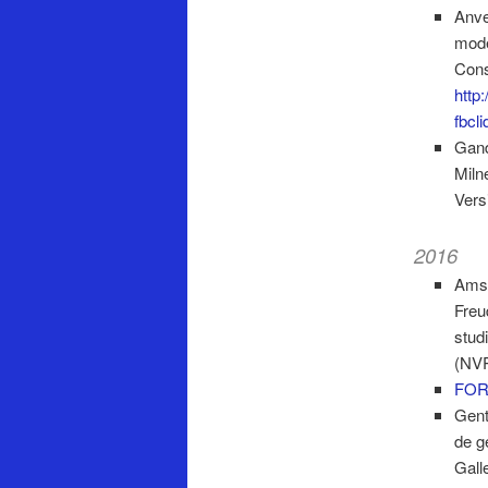
Anve
modé
Cons
http
fbc
Gand
Miln
Vers
2016
Amst
Freu
stud
(NVP
FOR
Gent
de g
Gall