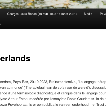
Georges Louis Bazan (10 avril 1935-14 mars 2021)
Media
Psyc
s
erlands
erdam, Pays-Bas, 29.10.2023, Brainwashfestival, ‘Le langage thérap
ivan au monde’ (‘Therapietaal: van de sofa naar de wereld’), discussio
ence d’une terminologie diagnostique et clinique dans le langage cour
alyste Arthur Eaton, modérée par l’essayiste Robin Goudsmits. In de 
deze Psychopraat, is er een publicatie van een onderhoud met Trudi