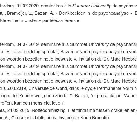
erdam, 01.07.2020, séminaires à la
Summer University
de psychana
t, , Brameijer, L., Bazan, A. « Denkbeelden in de psychoanalyse »; 
efde en het monster » par téléconférence.
erdam, 04.07.2019, séminaire à la Summer University de psychanal
e : « De verbeelding spreekt , Bazan. « Neuropsychoanalyse en ver
oomwoorden bezetten het onbewuste », invitation du Dr. Marc Hebbre
erdam, 04.07.2019, séminaire à la Summer University de psychanal
e : « De verbeelding spreekt , Bazan. « Neuropsychoanalyse en ver
oomwoorden bezetten het onbewuste », invitation du Dr. Marc Hebbre
, 05.03.2019, Université de Gand, dans le cycle Permanente Vormi
begeerte “Zonder wet, geen zonde ?”, Bazan, A., présentation “Waar s
treffen, kan een mens niet leven”.
rs, 24.02.2019, Nottebohmlezing “Het fantasma tussen orakel en en
n A., Consciencebibliotheek, invitée par Koen Broucke.