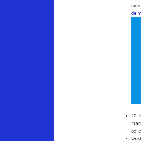
over
de 
12-1
mank
boit
Oost