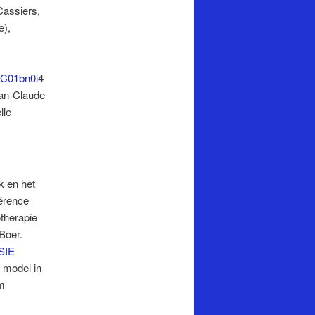
Cassiers,
e),
C01bn0i
4
ean-Claude
lle
k en het
férence
therapie
Boer.
SIE
 model in
im