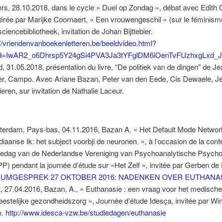
rs, 28.10.2018, dans le cycle « Duel op Zondag », débat avec Edith 
rée par Marijke Coornaert, « Een vrouwengeschil » (sur le féminism
ciencebibliotheek, invitation de Johan Bijttebier.
://vriendenvanboekenletteren.be/beeldvideo.html?
lid=IwAR2_o6Dhrsp5Y24gSi4PVA3Ja3tYFglDM6iOenTvFUzhxgLxd_J
, 31.05.2018, présentation du livre, “De politiek van de dingen” de J
er, Campo. Avec Ariane Bazan, Peter van den Eede, Cis Dewaele, Je
ieren, sur invitation de Nathalie Laceur.
erdam, Pays-bas, 04.11.2016, Bazan A. « Het Default Mode Networ
diaanse Ik: het subject voorbji de neuronen. », à l’occasion de la con
iedag van de Nederlandse Vereniging van Psychoanalytische Psycho
P) pendant la journée d’étude sur «Het Zelf », invitée par Gerben de 
UMGESPREK 27 OKTOBER 2016: NADENKEN OVER EUTHANA
, 27.04.2016, Bazan, A., « Euthanasie : een vraag voor het medische
eestelijke gezondheidszorg », Journée d’étude Idesça, invitée par W
e.
http://www.idesca-vzw.be/studiedagen/euthanasie