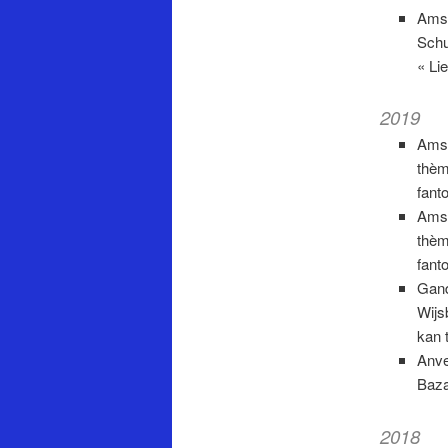
Amst
Schu
« Li
2019
Amst
thèm
fant
Amst
thèm
fant
Gand
Wijs
kan 
Anve
Baza
2018