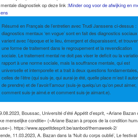
 mentale diagnostiek op deze link :
Minder oog voor de afwijking en m
mens
Résumé en Français de l’entretien avec Trudi Janssens ci-dessus :
diagnostics mentaux ‘en vogue’ sont en fait des diagnostics sociaux :
varient avec l’époque et le lieu, émergent et disparaissent, et trouven
une forme de traitement dans le regroupement et la revendication
sociale. Le traitement mental ne doit pas viser le deficit ou la variati
rapport à une norme sociale, mais la souffrance mentale, qui est
universelle et intemporelle et a trait à deux questions fondamentales
celles de l’être (qui suis-je, qui aurai-je été, quelle place m’est il auto
de prendre) et de l’avoir/l’amour (suis-je quelqu’un qu’on peut aimer,
comment suis-je aimé.e et comment suis-je aimant.e).
9.08.2023, Boussac, Université d’été Appétit d’esprit, «Ariane Bazan
e menselijke conditie» («Ariane Bazan à propos de la condition hum
euse»). https://www.appetitdesprit.be/aanbod/themaweek-2/
ende, 11.03.2023, A. Bazan dans la ‘Nuit du corps oublié’, Le festival 