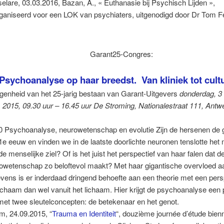
elare, 03.03.2016, Bazan, A., « Euthanasie bij Psychisch Lijden »,
ganiseerd voor een LOK van psychiaters, uitgenodigd door Dr Tom F
Garant25-Congres:
Psychoanalyse op haar breedst. Van kliniek tot cult
genheid van het 25-jarig bestaan van Garant-Uitgevers
donderdag, 3
2015, 09.30 uur – 16.45 uur
De Stroming, Nationalestraat 111, Antw
0 Psychoanalyse, neurowetenschap en evolutie Zijn de hersenen de 
1e eeuw en vinden we in de laatste doorlichte neuronen tenslotte het 
de menselijke ziel? Of is het juist het perspectief van haar falen dat d
owetenschap zo beloftevol maakt? Met haar gigantische overvloed a
vens is er inderdaad dringend behoefte aan een theorie met een pers
lichaam dan wel vanuit het lichaam. Hier krijgt de psychoanalyse een 
met twee sleutelconcepten: de betekenaar en het genot.
em, 24.09.2015, “
Trauma en Identiteit
“, douzième journée d’étude bien