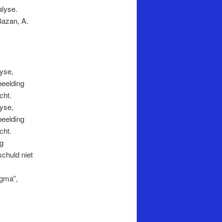
lyse.
Bazan, A.
yse,
beelding
cht.
yse,
beelding
cht.
ng
chuld niet
igma”,