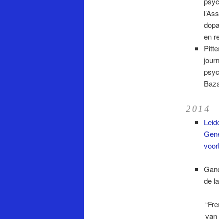
psyc
l’As
dopa
en r
Pitt
jour
psyc
Baza
2014
Leid
Gene
voor
Gand
de l
“Fre
van 