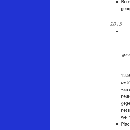
Roes
geor
2015
gele
13.2
de 2
van 
neur
gege
het 
wel 
Pitt