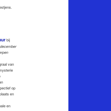
estjens.
uur
bij
 december
erpen
graal van
mysterie
e
an
pectief op
plaats en
nale en