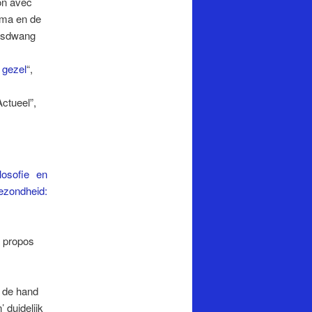
ion avec
uma en de
ngsdwang
 gezel
“,
Actueel”,
losofie en
ezondheid:
à propos
n de hand
 duidelijk