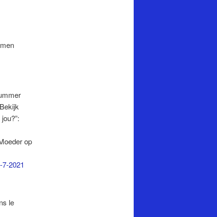
imen
Summer
 Bekijk
 jou?”:
 “Moeder op
3-7-2021
ns le