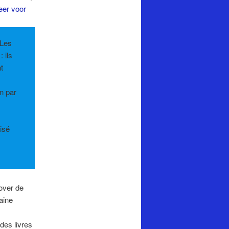
eer voor
 Les
 ils
t
on par
,
risé
 over de
aine
des livres