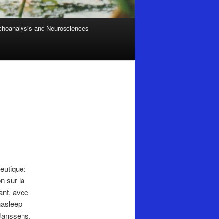
hoanalysis and Neurosciences
eutique:
n sur la
ant, avec
nasleep
 Janssens,