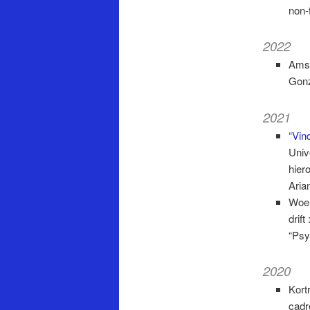
non-
2022
Amst
Gonz
2021
“Vind
Univ
hiero
Aria
Woer
drif
“Psy
2020
Kort
cadr