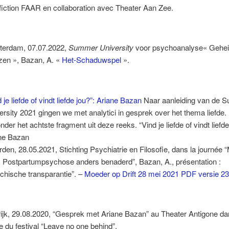
fiction FAAR en collaboration avec Theater Aan Zee.
erdam, 07.07.2022,
Summer University
voor psychoanalyse« Gehe
en », Bazan, A. «
Het-Schaduwspel
».
 je liefde of vindt liefde jou?”: Ariane Bazan
Naar aanleiding van de 
ersity 2021 gingen we met analytici in gesprek over het thema liefde.
nder het achtste fragment uit deze reeks. “Vind je liefde of vindt liefde
ne Bazan
den, 28.05.2021, Stichting Psychiatrie en Filosofie, dans la journée
t : Postpartumpsychose anders benaderd”, Bazan, A., présentation :
chische transparantie”. –
Moeder op Drift 28 mei 2021 PDF versie 2
rijk, 29.08.2020, “Gesprek met Ariane Bazan” au Theater Antigone da
e du festival “Leave no one behind”.