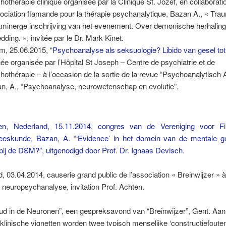
hothérapie clinique organisée par la Clinique St. Jozef, en collaborat
sociation flamande pour la thérapie psychanalytique, Bazan A., « Tra
minerge inschrijving van het evenement. Over demonische herhali
edding. », invitée par le Dr. Mark Kinet.
em, 25.06.2015, “
Psychoanalyse als seksuologie? Libido van gesel tot
née organisée par l’Hôpital St Joseph – Centre de psychiatrie et de
hothérapie – à l’occasion de la sortie de la revue “Psychoanalytisch 
n, A., “Psychoanalyse, neurowetenschap en evolutie”.
en, Nederland, 15.11.2014, congres van de Vereniging voor Fi
eskunde, Bazan, A. “‘Evidence’ in het domein van de mentale g
bij de DSM?”, uitgenodigd door Prof. Dr. Ignaas Devisch.
, 03.04.2014, causerie grand public de l’association « Breinwijzer » 
a neuropsychanalyse, invitation Prof. Achten.
ud in de Neuronen”, een gespreksavond van “Breinwijzer”, Gent. Aa
klinische vignetten worden twee typisch menselijke ‘constructiefouten’