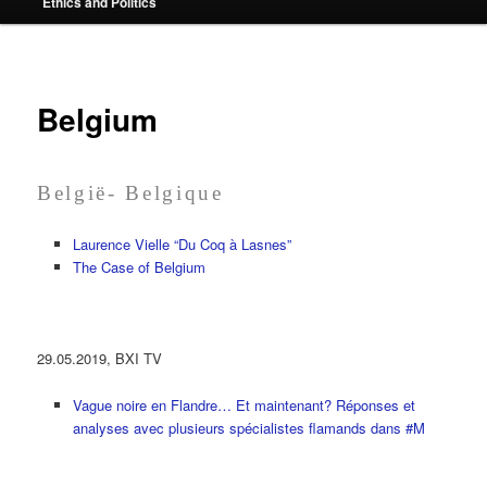
Ethics and Politics
content
Belgium
België- Belgique
Laurence Vielle “Du Coq à Lasnes”
The Case of Belgium
29.05.2019, BXI TV
Vague noire en Flandre… Et maintenant? Réponses et
analyses avec plusieurs spécialistes flamands dans #M