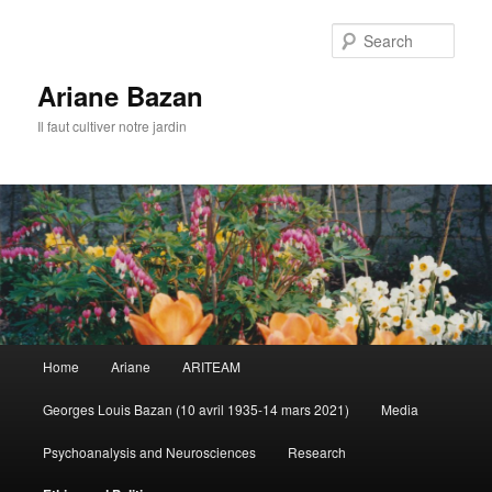
Sear
Ariane Bazan
Il faut cultiver notre jardin
Main
Home
Ariane
ARITEAM
Skip
menu
Georges Louis Bazan (10 avril 1935-14 mars 2021)
Media
to
Psychoanalysis and Neurosciences
Research
primary