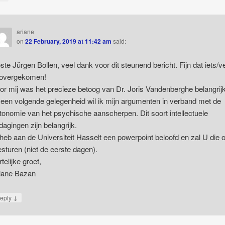
ariane
on
22 February, 2019 at 11:42 am
said:
ste Jürgen Bollen, veel dank voor dit steunend bericht. Fijn dat iets/v
 overgekomen!
or mij was het precieze betoog van Dr. Joris Vandenberghe belangrijk
j een volgende gelegenheid wil ik mijn argumenten in verband met de
tonomie van het psychische aanscherpen. Dit soort intellectuele
tdagingen zijn belangrijk.
 heb aan de Universiteit Hasselt een powerpoint beloofd en zal U die 
esturen (niet de eerste dagen).
rtelijke groet,
iane Bazan
↓
eply