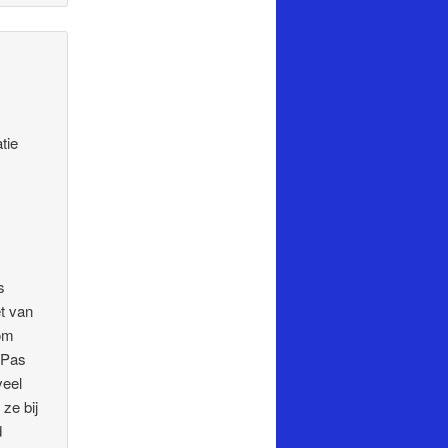
tie
s
et van
rom
 Pas
veel
ze bij
d