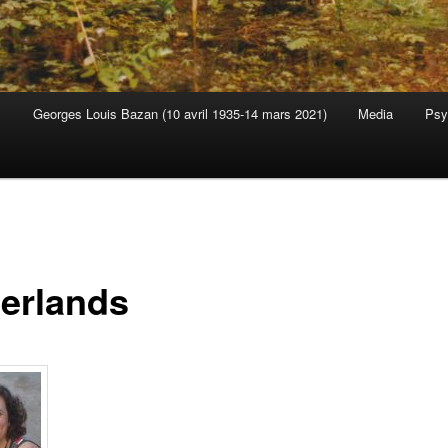
M
Georges Louis Bazan (10 avril 1935-14 mars 2021)
Media
Psy
s
erlands