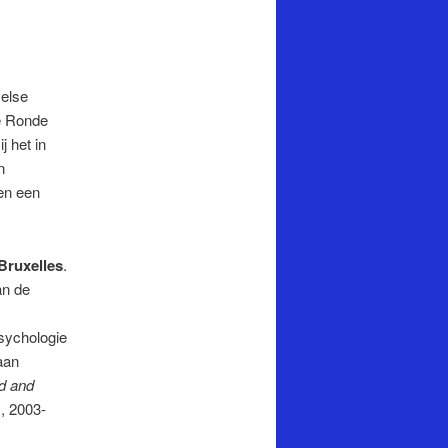
selse
de Ronde
j het in
n
en een
 Bruxelles
.
an de
Psychologie
aan
d and
s
, 2003-