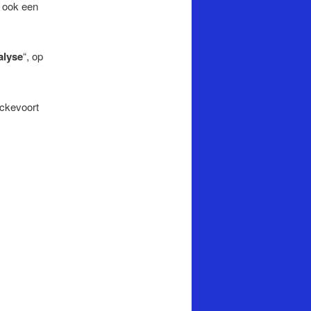
 ook een
alyse
“, op
eckevoort