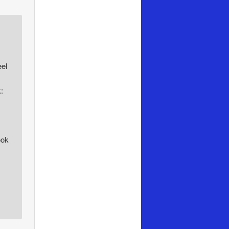
eel
:
ook