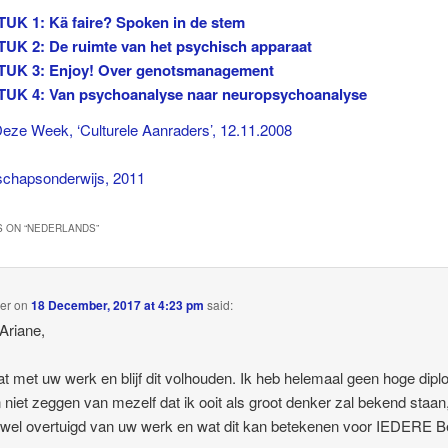
K 1: Kä faire? Spoken in de stem
K 2: De ruimte van het psychisch apparaat
K 3: Enjoy! Over genotsmanagement
K 4: Van psychoanalyse naar neuropsychoanalyse
eze Week, ‘Culturele Aanraders’, 12.11.2008
hapsonderwijs, 2011
 ON “
NEDERLANDS
”
er
on
18 December, 2017 at 4:23 pm
said:
Ariane,
iat met uw werk en blijf dit volhouden. Ik heb helemaal geen hoge dip
 niet zeggen van mezelf dat ik ooit als groot denker zal bekend staa
 wel overtuigd van uw werk en wat dit kan betekenen voor IEDERE B