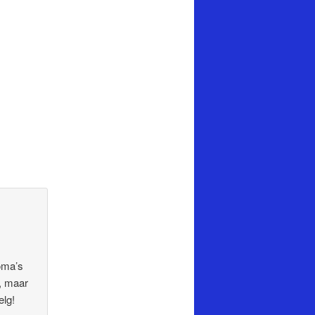
loma’s
n, maar
elg!