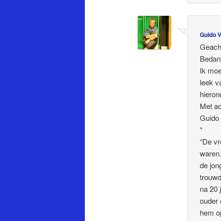
Guido 
Geach
Bedank
Ik moe
leek v
hieron
Met ac
Guido
*
“De vr
waren.
de jon
trouwd
na 20 
ouder 
hem op