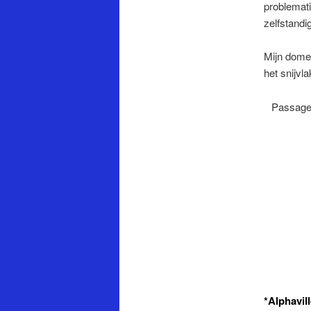
problemat
zelfstandi
Mijn domei
het snijv
Passage 
*Alphavil