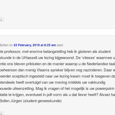
↓
y
Bollen
on
22 February, 2019 at 8:25 am
said:
e professor, met enorme belangstelling heb ik gisteren als student
kunde in de UHasselt uw lezing bijgewoond. De ‘vitesse’ waarmee 
ntie ons bleven prikkelen en de manier waarop u de Nederlandse taal
te beheersen dan menig Vlaams spreker blijven nog nazinderen. Daar w
el eerder sceptisch ingesteld naar uw lezing kwam moet ik toegeven da
tendeels heeft overtuigd van uw mening middels uw vakkundig
ouwde uiteenzetting. Mag ik vragen of het mogelijk is uw powerpoint
atie te krijgen, eventueel in pdf-vorm als u dat liever heeft? Alvast har
Bollen Jürgen (student geneeskunde)
↓
y