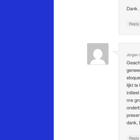
Dank.
Repl
Jürgen 
Geacht
genees
eloque
lijkt 
initie
me gro
onderb
present
dank, 
Repl