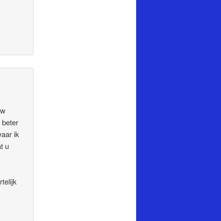
uw
 beter
aar ik
t u
-
telijk