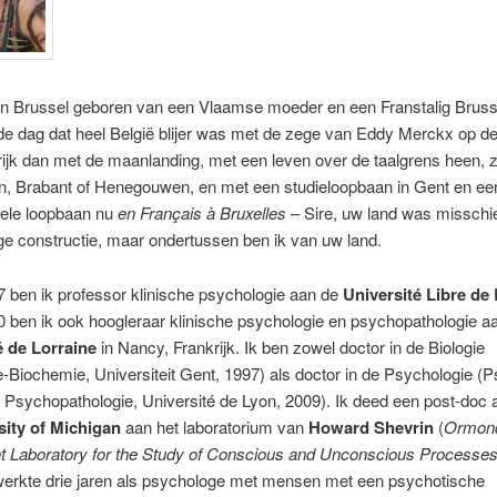
 in Brussel geboren van een Vlaamse moeder en een Franstalig Brus
de dag dat heel België blijer was met de zege van Eddy Merckx op 
ijk dan met de maanlanding, met een leven over de taalgrens heen, zi
n, Brabant of Henegouwen, en met een studieloopbaan in Gent en ee
nele loopbaan nu
en Français à Bruxelles
– Sire, uw land was misschi
e constructie, maar ondertussen ben ik van uw land.
 ben ik professor klinische psychologie aan de
Université Libre de
 ben ik ook hoogleraar klinische psychologie en psychopathologie a
é de Lorraine
in Nancy, Frankrijk. Ik ben zowel doctor in de Biologie
e-Biochemie, Universiteit Gent, 1997) als doctor in de Psychologie (
t Psychopathologie, Université de Lyon, 2009). Ik deed een post-doc 
sity of Michigan
aan het laboratorium van
Howard Shevrin
(
Ormon
t Laboratory for the Study of Conscious and Unconscious Processe
 werkte drie jaren als psychologe met mensen met een psychotische