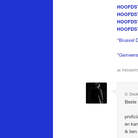
HOOFDSTU
HOOFDSTU
HOOFDSTU
HOOFDSTU
*
Brussel D
*
Gemeensc
26 THOUGHTS
D. Deck
Beste 
profic
en kan
ik ben