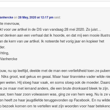
Vanhercke
on
28 May, 2020 at 12:17 pm
said:
te mevrouw,
t voor uw artikel in de DS van vandaag 28 mei 2020. Zo juist…
st denken aan een verhaal dat ik hoorde, en dat mij een mooie illustra
an de kern van uw artikel. Ik noteerde het vorig jaar en kopieer het
der.
hting,
 Vanhercke
ouw, nu op leeftijd, deelde met de man een verliefdheid toen ze puber
 Niks groot, wat gekus en geaai. Maar haar tirannieke vader wilde ni
gen weten. Hij sloeg haar vaak, en soms sloeg ook de moeder. Daa
e ze maar met iemand anders, die een brute dronkaard bleek te zijn.
jaar, toen haar zoon volwassen was, ging ze van hem weg. Nu is ze 
en heeft ze haar jeugdliefde teruggevonden op Facebook. En nu wilde 
 bezoek komen om te vertellen wat zijn woorden voor haar beteken