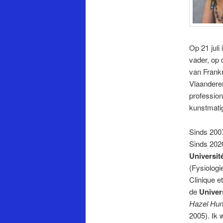
Op 21 juli
vader, op 
van Frankr
Vlaandere
professio
kunstmatig
Sinds 2007
Sinds 2020
Universit
(Fysiologi
Clinique e
de
Univer
Hazel Hun
2005). Ik