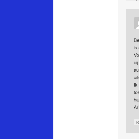
Be
is
Vo
bi
au
ui
Ik
to
ha
Ar
R