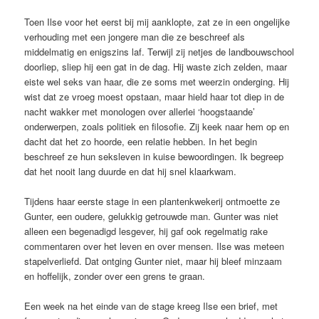
Toen Ilse voor het eerst bij mij aanklopte, zat ze in een ongelijke
verhouding met een jongere man die ze beschreef als
middelmatig en enigszins laf. Terwijl zij netjes de landbouwschool
doorliep, sliep hij een gat in de dag. Hij waste zich zelden, maar
eiste wel seks van haar, die ze soms met weerzin onderging. Hij
wist dat ze vroeg moest opstaan, maar hield haar tot diep in de
nacht wakker met monologen over allerlei ‘hoogstaande’
onderwerpen, zoals politiek en filosofie. Zij keek naar hem op en
dacht dat het zo hoorde, een relatie hebben. In het begin
beschreef ze hun seksleven in kuise bewoordingen. Ik begreep
dat het nooit lang duurde en dat hij snel klaarkwam.
Tijdens haar eerste stage in een plantenkwekerij ontmoette ze
Gunter, een oudere, gelukkig getrouwde man. Gunter was niet
alleen een begenadigd lesgever, hij gaf ook regelmatig rake
commentaren over het leven en over mensen. Ilse was meteen
stapelverliefd. Dat ontging Gunter niet, maar hij bleef minzaam
en hoffelijk, zonder over een grens te graan.
Een week na het einde van de stage kreeg Ilse een brief, met