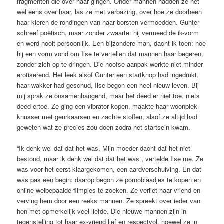
fragmenten die over haar gingen. Onder mannen hadden ze het
wel eens over haar, las ze met verbazing, over hoe ze doorheen
haar kleren de rondingen van haar borsten vermoedden. Gunter
schreef poëtisch, maar zonder zwaarte: hij vermeed de ik-vorm
en werd nooit persoonlijk. Een bijzondere man, dacht ik toen: hoe
hij een vorm vond om Ilse te vertellen dat mannen haar begeren,
zonder zich op te dringen. Die hoofse aanpak werkte niet minder
erotiserend. Het leek alsof Gunter een startknop had ingedrukt,
haar wakker had geschud, Ilse begon een heel nieuw leven. Bij
mij sprak ze onsamenhangend, maar het deed er niet toe, niets
deed ertoe. Ze ging een vibrator kopen, maakte haar woonplek
knusser met geurkaarsen en zachte stoffen, alsof ze altijd had
geweten wat ze precies zou doen zodra het startsein kwam.
“Ik denk wel dat dat het was. Mijn moeder dacht dat het niet
bestond, maar ik denk wel dat dat het was”, vertelde Ilse me. Ze
was voor het eerst klaargekomen, een aardverschuiving. En dat
was pas een begin: daarop begon ze pornoblaadjes te kopen en
online welbepaalde filmpjes te zoeken. Ze verliet haar vriend en
verving hem door een reeks mannen. Ze spreekt over ieder van
hen met opmerkelijk veel liefde. Die nieuwe mannen zijn in
tegenstelling tot haar ex-vriend lief en respectvol, hoewel ze in