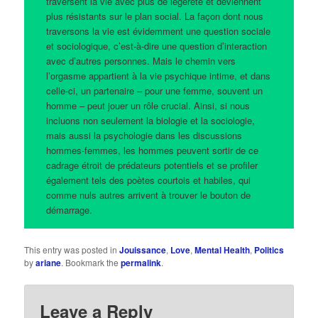
traversent la vie avec plus de légèreté et deviennent
plus résistants sur le plan social. La façon dont nous
traversons la vie est évidemment une question sociale
et sociologique, c’est-à-dire une question d’interaction
avec d’autres personnes. Mais le chemin vers
l’orgasme appartient à la vie psychique intime, et dans
celle-ci, un partenaire – pour une femme, souvent un
homme – peut jouer un rôle crucial. Ainsi, si nous
incluons non seulement la biologie et la sociologie,
mais aussi la psychologie dans les discussions
hommes-femmes, les hommes peuvent sortir de ce
cadrage étroit de prédateurs potentiels et se profiler
également tels des poètes courtois et habiles, qui
comme nuls autres arrivent à trouver le bouton de
démarrage.
This entry was posted in
Jouissance
,
Love
,
Mental Health
,
Politics
by
ariane
. Bookmark the
permalink
.
Leave a Reply