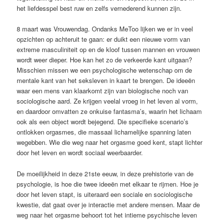
het liefdesspel best ruw en zelfs vernederend kunnen zijn.
8 maart was Vrouwendag. Ondanks MeToo lijken we er in veel
opzichten op achteruit te gaan: er duikt een nieuwe vorm van
extreme masculiniteit op en de kloof tussen mannen en vrouwen
wordt weer dieper. Hoe kan het zo de verkeerde kant uitgaan?
Misschien missen we een psychologische wetenschap om de
mentale kant van het seksleven in kaart te brengen. De ideeën
waar een mens van klaarkomt zijn van biologische noch van
sociologische aard. Ze krijgen veelal vroeg in het leven al vorm,
en daardoor omvatten ze onkuise fantasma’s, waarin het lichaam
ook als een object wordt bejegend. Die specifieke scenario’s
ontlokken orgasmes, die massaal lichamelijke spanning laten
weg­ebben. Wie die weg naar het orgasme goed kent, stapt lichter
door het leven en wordt sociaal weerbaarder.
De moeilijkheid in deze 21ste eeuw, in deze prehistorie van de
psychologie, is hoe die twee ideeën met elkaar te rijmen. Hoe je
door het leven stapt, is uiteraard een sociale en sociologische
kwestie, dat gaat over je interactie met andere mensen. Maar de
weg naar het orgasme behoort tot het intieme psychische leven