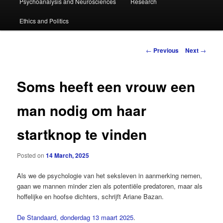
Psychoanalysis and Neurosciences
Research
primary
Ethics and Politics
content
Post
←
Previous
Next
→
navigation
Soms heeft een vrouw een
man nodig om haar
startknop te vinden
Posted on
14 March, 2025
Als we de psychologie van het seksleven in aanmerking nemen,
gaan we mannen minder zien als potentiële predatoren, maar als
hoffelijke en hoofse dichters, schrijft Ariane Bazan.
De Standaard, donderdag 13 maart 2025
.