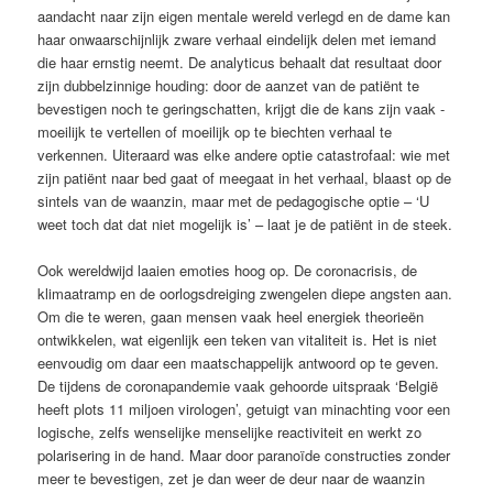
aandacht naar zijn eigen mentale wereld verlegd en de dame kan
haar onwaarschijnlijk zware verhaal eindelijk delen met iemand
die haar ernstig neemt. De analyticus behaalt dat resultaat door
zijn dubbelzinnige houding: door de aanzet van de patiënt te
bevestigen noch te geringschatten, krijgt die de kans zijn vaak ­
moeilijk te vertellen of moeilijk op te biechten verhaal te
verkennen. Uiteraard was elke andere optie catastrofaal: wie met
zijn patiënt naar bed gaat of meegaat in het verhaal, blaast op de
sintels van de waanzin, maar met de ­pedagogische ­optie – ‘U
weet toch dat dat niet mogelijk is’ – laat je de patiënt in de steek.
Ook wereldwijd laaien emoties hoog op. De coronacrisis, de
klimaatramp en de oorlogsdreiging zwengelen diepe angsten aan.
Om die te weren, gaan mensen vaak heel energiek theorieën
ontwikkelen, wat eigenlijk een teken van vitaliteit is. Het is niet
eenvoudig om daar een maatschappelijk antwoord op te geven.
De tijdens de coronapandemie vaak gehoorde uitspraak ‘België
heeft plots 11 miljoen virologen’, ­getuigt van minachting voor een
logische, zelfs wenselijke menselijke reactiviteit en werkt zo
polarisering in de hand. Maar door paranoïde constructies zonder
meer te bevestigen, zet je dan weer de deur naar de waanzin