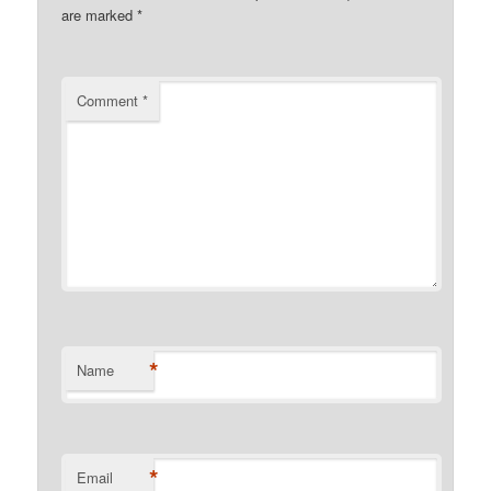
are marked
*
Comment
*
*
Name
*
Email