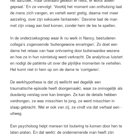
het aanzoek, maar uiteraard gebeurt er niets, er wordt alleen
gepraat.’ En ze vervolgt: ‘Voorbij het moment van onthutsing laat
de mens zich vangen, en vertelt eerst gretig, daarna met meer
aarzeling, over zijn seksuele fantasieën.’ Davoine laat de man
met zijn vraag aan bod ­komen, zonder hem de les te spellen.
In de onderzoeksgroep waar ik nu werk in Nancy, bestuderen
collega’s ­zogenoemde ‘buitengewone ervaringen’. Zo doet een
dame het relaas van haar ontvoering door buitenaardse ­wezens
en hoe ze in hun ruimtetuig werd verkracht. De analyticus luistert
en nodigt de patiënte uit over die pijnlijke momenten te vertellen.
Het komt niet in hem op om de dame te ‘corrigeren’.
De werkhypothese is dat zij wellicht wel degelijk een
traumatische episode heeft doorgemaakt, waar ze onmogelijk als
dusdanig verslag over kan brengen. Ze kan de ­details hebben
verdrongen, ze was misschien te jong, ze werd misschien in
slaap gebracht. Wat er ook van zij, ze vindt via dat verhaal een ­
uitweg.
Een psycholoog helpt mensen tot loutering te komen door hen te
laten praten. En dat werkt: de ondernemende man heeft zijn