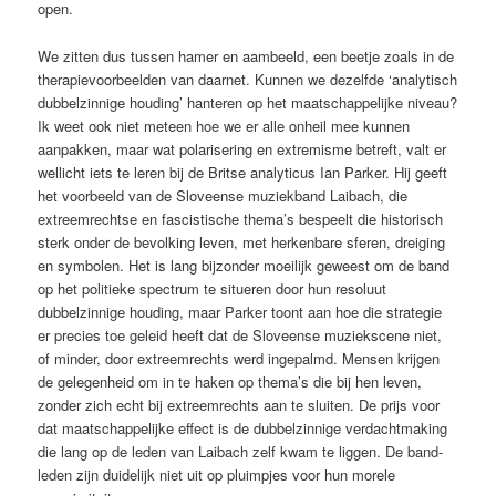
open.
We zitten dus tussen hamer en aambeeld, een beetje zoals in de
therapievoorbeelden van daarnet. Kunnen we dezelfde ‘analytisch
dubbelzinnige houding’ hanteren op het maatschappelijke ­niveau?
Ik weet ook niet meteen hoe we er alle onheil mee kunnen
aanpakken, maar wat polarisering en extremisme betreft, valt er
wellicht iets te leren bij de Britse analyticus Ian Parker. Hij geeft
het voorbeeld van de Sloveense muziekband Laibach, die
extreemrechtse en fascistische thema’s bespeelt die historisch
sterk onder de bevolking ­leven, met herkenbare sferen, dreiging
en symbolen. Het is lang bijzonder moeilijk geweest om de band
op het ­politieke spectrum te situeren door hun resoluut
dubbelzinnige houding, maar Parker toont aan hoe die strategie
er precies toe geleid heeft dat de Sloveense muziekscene niet,
of minder, door extreemrechts werd ingepalmd. Mensen krijgen
de gelegenheid om in te ­haken op thema’s die bij hen leven,
zonder zich echt bij extreemrechts aan te sluiten. De prijs voor
dat maatschappelijke effect is de dubbelzinnige verdachtmaking
die lang op de leden van Laibach zelf kwam te liggen. De band­
leden zijn duidelijk niet uit op pluimpjes voor hun morele