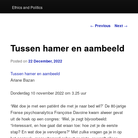
Ethics and Politics
content
Post
←
Previous
Next
→
navigation
Tussen hamer en aambeeld
Posted on
22 December, 2022
Tussen hamer en aambeeld
Ariane Bazan
Donderdag 10 november 2022 om 3.25 uur
‘Wat doe je met een ­patiënt die met je naar bed wil?’ De 80-jarige
Franse psychoana­lytica Françoise Davoine kwam alweer gevat
uit de hoek op een congres: ‘Wel, je zegt bijvoorbeeld:
“Interessant, en hoe gaat dat eraan toe: hoe zet je de eerste
stap? En wat doe je vervolgens?” Met zulke vragen ga je in op