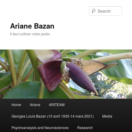
Sear
Ariane Bazan
Il faut cultiver notre jardin
Main
Home
Ariane
ARITEAM
Skip
menu
Georges Louis Bazan (10 avril 1935-14 mars 2021)
Media
to
Psychoanalysis and Neurosciences
Research
primary