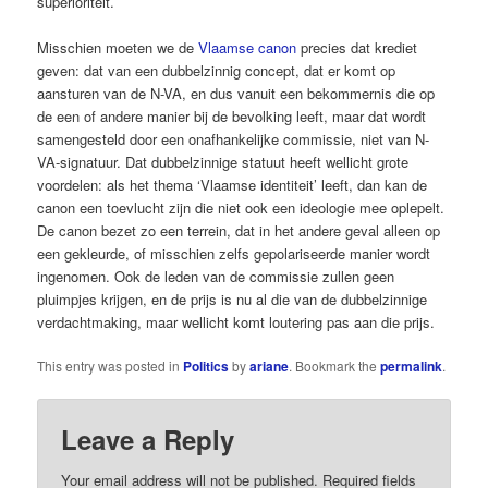
superioriteit.
Misschien moeten we de
Vlaamse ­canon
precies dat krediet
geven: dat van een dubbelzinnig concept, dat er komt op
aansturen van de N-VA, en dus vanuit een bekommernis die op
de een of andere manier bij de bevolking leeft, maar dat wordt
samengesteld door een onafhankelijke commissie, niet van N-
VA-signatuur. Dat dubbelzinnige ­statuut heeft wellicht grote
voordelen: als het thema ‘Vlaamse identiteit’ leeft, dan kan de
canon een toevlucht zijn die niet ook een ideologie mee oplepelt.
De canon bezet zo een terrein, dat in het andere geval alleen op
een gekleurde, of misschien zelfs gepolariseerde manier wordt
ingenomen. Ook de ­leden van de commissie zullen geen
pluimpjes krijgen, en de prijs is nu al die van de dubbelzinnige
verdachtmaking, maar wellicht komt loutering pas aan die prijs.
This entry was posted in
Politics
by
ariane
. Bookmark the
permalink
.
Leave a Reply
Your email address will not be published.
Required fields