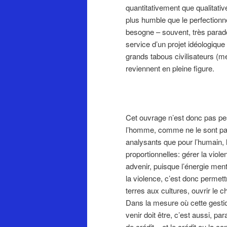
quantitativement que qualitativ
plus humble que le perfectionn
besogne – souvent, très parad
service d’un projet idéologiq
grands tabous civilisateurs (m
reviennent en pleine figure.
Cet ouvrage n’est donc pas pes
l’homme, comme ne le sont pas
analysants que pour l’humain, l
proportionnelles: gérer la viol
advenir, puisque l’énergie ment
la violence, c’est donc permettr
terres aux cultures, ouvrir le 
Dans la mesure où cette gestion
venir doit être, c’est aussi, p
de crédit – et le crédit ou la 