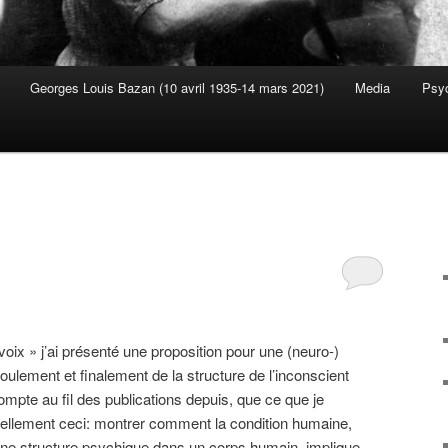
Georges Louis Bazan (10 avril 1935-14 mars 2021)
Media
Psyc
s
ix » j’ai présenté une proposition pour une (neuro-)
foulement et finalement de la structure de l’inconscient
mpte au fil des publications depuis, que ce que je
tiellement ceci: montrer comment la condition humaine,
 à une structure psychique dans un corps humain, implique