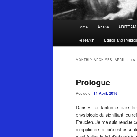
Main
Home
Ariane
ARITEAM
Skip
Skip
menu
Research
Ethics and Politic
to
to
primary
secondary
MONTHLY ARCHIVES:
APRIL 2015
content
content
Prologue
Posted on
11 April, 2015
Dans « Des fantômes dans la vo
physiologie du signifiant, du re
Freudien. Je me suis rendue co
m’appliquais à faire est essen
c’est à dire, le fait d’advenir