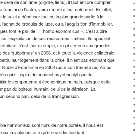
e celle de son âme (dignité, liens), il faut encore compter
de l’une ni de l’autre, voire même à leur détriment. En effet,
 le sujet à dépenser tout ou la plus grande partie à la
achat de produits de luxe, ou à l’acquisition d’immobilier,
ues font le pari de l’ « homo économicus », c’est à dire
se l’exploitation de ses ressources limitées. Ils appuient
 prémisse: c’est, par exemple, ce qui a mené aux grandes
des ‘subprimes’ en 2008, et à toute la violence collatérale
perdu leur logement dans la crise. Il n’est pas étonnant que
x Nobel d’Economie en 2003 (pour son travail avec Amos
idée qui s’inspire du concept psychanalytique du
aisir le comportement économique humain, puisque cette
er pan du boiteux humain, celui de la déraison. La
 un second pan, celui de la transgression.
mble harmonieux sont hors de notre portée, il nous est
x la violence, afin qu’elle soit limitée tant