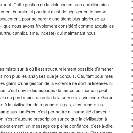
ement. Cette gestion de la violence est une ambition bien
ement humain, et pourtant c’est de négliger cette basse
oxalement, pour se parer d’une tâche plus glorieuse au
ue – que nous avons frivolement considéré comme acquis les
eurtre, cannibalisme, inceste) qui maintenant nous
simiste sur là où il est structurellement possible d’amener
 non plus les analyses que je conduis. Car, tant pour mes
es gains d’une gestion de la violence ne sont ni linéaires ni
ence, c’est ouvrir des espaces de temps où l’humain peut
ale se perd moins du côté de la survie à la violence. Gérer
e à la civilisation de reprendre le pas, c’est rendre les
champ aux lumières, c’est permettre à l’humanité d’advenir.
 n’est d’aucune prescription sur ce que la civilisation à
aradoxalement, un message de pleine confiance, c’est-à-dire,
confiance sont les plus puissants moteurs de vie. Finalement,