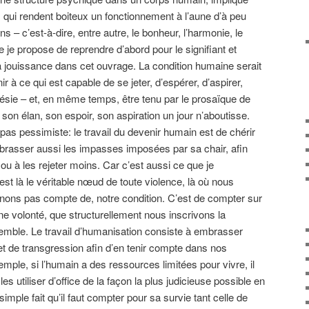
qui rendent boiteux un fonctionnement à l’aune d’à peu
s – c’est-à-dire, entre autre, le bonheur, l’harmonie, le
e je propose de reprendre d’abord pour le signifiant et
la jouissance dans cet ouvrage. La condition humaine serait
r à ce qui est capable de se jeter, d’espérer, d’aspirer,
oésie – et, en même temps, être tenu par le prosaïque de
 son élan, son espoir, son aspiration un jour n’aboutisse.
pas pessimiste: le travail du devenir humain est de chérir
embrasser aussi les impasses imposées par sa chair, afin
er ou à les rejeter moins. Car c’est aussi ce que je
est là le véritable nœud de toute violence, là où nous
nons pas compte de, notre condition. C’est de compter sur
ne volonté, que structurellement nous inscrivons la
emble. Le travail d’humanisation consiste à embrasser
et de transgression afin d’en tenir compte dans nos
emple, si l’humain a des ressources limitées pour vivre, il
es utiliser d’office de la façon la plus judicieuse possible en
simple fait qu’il faut compter pour sa survie tant celle de