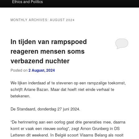
Ethics and Politics
content
content
MONTHLY ARCHIVES:
AUGUST 2024
In tijden van rampspoed
reageren mensen soms
verbazend nuchter
Posted on
2 August, 2024
We lijken inderdaad af te stevenen op een rampzalige toekomst,
schrijft Ariane Bazan. Maar dat hoeft niet einde verhaal te
betekenen.
De Standaard, donderdag 27 juni 2024.
“De herinnering aan een oorlog gaat drie generaties mee, daarna
komt er vaak een nieuwe oorlog”, zegt Arnon Grunberg in DS
Letteren dit weekend. In België scoort Vlaams Belang als nooit