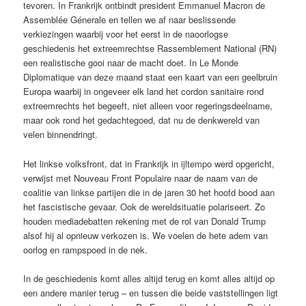
tevoren. In Frankrijk ontbindt president Emmanuel Macron de
Assemblée Génerale en tellen we af naar beslissende
verkiezingen waarbij voor het eerst in de
naoorlogse
geschiedenis het extreemrechtse Rassemblement National (RN)
een realistische gooi naar de macht doet. In Le Monde
Diplomatique van deze maand staat een kaart van een geelbruin
Europa waarbij in ongeveer elk land het cordon sanitaire rond
extreemrechts het begeeft, niet alleen voor regeringsdeelname,
maar ook rond het gedachtegoed, dat nu de denkwereld van
velen binnendringt.
Het linkse volksfront, dat in Frankrijk in ijltempo werd opgericht,
verwijst met Nouveau Front Populaire naar de naam van de
coalitie van linkse partijen die in de jaren 30 het hoofd bood aan
het fascistische gevaar. Ook de wereldsituatie polariseert. Zo
houden mediadebatten rekening met de rol van Donald Trump
alsof hij al opnieuw verkozen is. We voelen de hete adem van
oorlog en rampspoed in de nek.
In de geschiedenis komt alles altijd terug en komt alles altijd op
een andere manier terug – en tussen die beide vaststellingen ligt