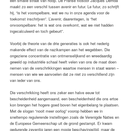
een smalle straat van hoop. De Franse filosoof Jacques Derrida
maakt zo een verschil tussen avenir en futur. Le futur, zo schrijft
hij, “is het voorspelbare, wat we nu in onze agenda voor de
toekomst inschrijven”. L’avenir, daarentegen, is “het
onvoorspelbare: het is wat ons overkomt, wat we niet hadden
ingecalculeerd en toch gebeurt”.
Voorbij de theorie van de drie generaties is ook het nederig
makende effect van de nazikampen aan het wegebben. Die
ongeziene concentratie van ontmenselijkend en wreedaardig
geweld op industriële schaal heeft velen van ons de maat doen
nemen van de verschrikkingen waartoe mensen in staat waren –
mensen van wie we aanvoelen dat ze niet zo verschillend zijn
van ieder van ons.
Die verschrikking heeft ons zeker een halve eeuw tot
bescheidenheid aangemaand, een bescheidenheid die ons ertoe
kon brengen het hogere goed boven het eigenbelang te plaatsen.
Met de slogan “nooit meer oorlog” voorop hebben we in
sneltempo regulerende instellingen zoals de Verenigde Naties en
de Europese Gemeenschap uit de grond gestampt. Er kwam
gedurende zeventig jaren een mooie beschavingstijd, maar de