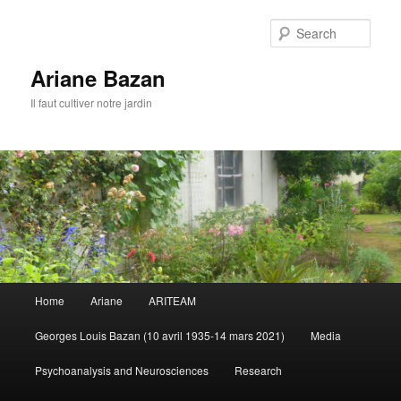
Sear
Ariane Bazan
Il faut cultiver notre jardin
Main
Home
Ariane
ARITEAM
Skip
Skip
menu
Georges Louis Bazan (10 avril 1935-14 mars 2021)
Media
to
to
Psychoanalysis and Neurosciences
Research
primary
secondary