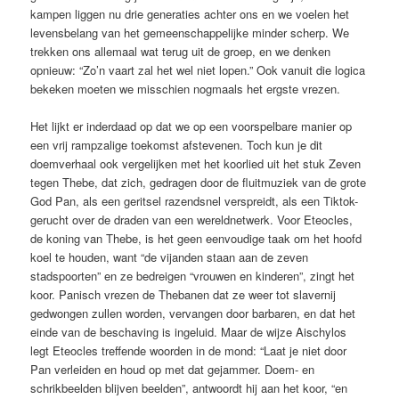
kampen liggen nu drie generaties achter ons en we voelen het
levensbelang van het gemeenschappelijke minder scherp. We
trekken ons allemaal wat terug uit de groep, en we denken
opnieuw: “Zo’n vaart zal het wel niet lopen.” Ook vanuit die logica
bekeken moeten we misschien nogmaals het ergste vrezen.
Het lijkt er inderdaad op dat we op een voorspelbare manier op
een vrij rampzalige toekomst afstevenen. Toch kun je dit
doemverhaal ook vergelijken met het koorlied uit het stuk Zeven
tegen Thebe, dat zich, gedragen door de fluitmuziek van de grote
God Pan, als een geritsel razendsnel verspreidt, als een Tiktok-
gerucht over de draden van een wereld­netwerk. Voor Eteocles,
de koning van Thebe, is het geen eenvoudige taak om het hoofd
koel te houden, want “de vijanden staan aan de zeven
stadspoorten” en ze bedreigen “vrouwen en kinderen”, zingt het
koor. Panisch vrezen de Thebanen dat ze weer tot slavernij
gedwongen zullen worden, vervangen door barbaren, en dat het
einde van de beschaving is ingeluid. Maar de wijze Aischylos
legt Eteocles treffende woorden in de mond: “Laat je niet door
Pan verleiden en houd op met dat gejammer. Doem- en
schrikbeelden blijven beelden”, antwoordt hij aan het koor, “en