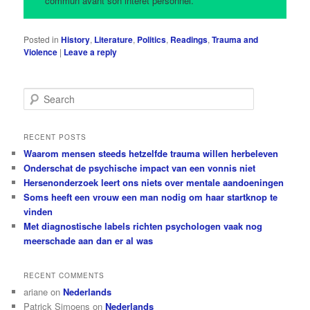
commun avant son intérêt personnel.
Posted in
History
,
Literature
,
Politics
,
Readings
,
Trauma and
Violence
|
Leave a reply
S
e
a
r
RECENT POSTS
c
Waarom mensen steeds hetzelfde trauma willen herbeleven
h
Onderschat de psychische impact van een vonnis niet
Hersenonderzoek leert ons niets over mentale aandoeningen
Soms heeft een vrouw een man nodig om haar startknop te
vinden
Met diagnostische labels richten psychologen vaak nog
meerschade aan dan er al was
RECENT COMMENTS
ariane
on
Nederlands
Patrick Simoens
on
Nederlands