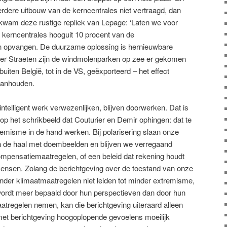
rdere uitbouw van de kerncentrales niet vertraagd, dan
 kwam deze rustige repliek van Lepage: ‘Laten we voor
 kerncentrales hooguit 10 procent van de
n opvangen. De duurzame oplossing is hernieuwbare
der Straeten zijn de windmolenparken op zee er gekomen
uiten België, tot in de VS, geëxporteerd – het effect
aanhouden.
ntelligent werk verwezenlijken, blijven doorwerken. Dat is
p het schrikbeeld dat Couturier en Demir ophingen: dat te
emisme in de hand werken. Bij polarisering slaan onze
n de haal met doembeelden en blijven we verregaand
ompensatiemaatregelen, of een beleid dat rekening houdt
nsen. Zolang de berichtgeving over de toestand van onze
minder klimaatmaatregelen niet leiden tot minder extremisme,
ordt meer bepaald door hun perspectieven dan door hun
aatregelen nemen, kan die berichtgeving uiteraard alleen
met berichtgeving hoogoplopende gevoelens moeilijk