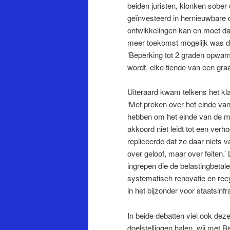
beiden juristen, klonken sober e
geïnvesteerd in hernieuwbare d
ontwikkelingen kan en moet dat
meer toekomst mogelijk was da
‘Beperking tot 2 graden opwarm
wordt, elke tiende van een gr
Uiteraard kwam telkens het kl
‘Met preken over het einde van
hebben om het einde van de maa
akkoord niet leidt tot een ver
repliceerde dat ze daar niets va
over geloof, maar over feiten
ingrepen die de belastingbetal
systematisch renovatie en re
in het bijzonder voor staatsinfr
In beide debatten viel ook dez
doelstellingen halen, wij met B