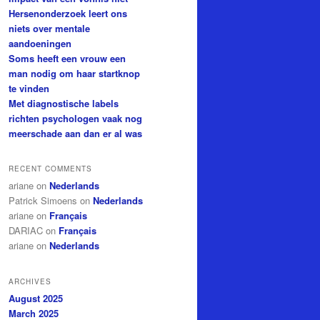
Hersenonderzoek leert ons
niets over mentale
aandoeningen
Soms heeft een vrouw een
man nodig om haar startknop
te vinden
Met diagnostische labels
richten psychologen vaak nog
meerschade aan dan er al was
RECENT COMMENTS
ariane
on
Nederlands
Patrick Simoens
on
Nederlands
ariane
on
Français
DARIAC
on
Français
ariane
on
Nederlands
ARCHIVES
August 2025
March 2025