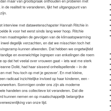
s dan maar van grootspraak onthouden en proberen met
n de realiteit te veranderen, lijkt het uitgangspunt van
zijn.
et ­interview met datawetenschapster Hannah Ritchie in
lde ik voor het eerst sinds lang weer hoop. Ritchie
nomen maatregelen de gevolgen van de klimaatopwarming
 inwel degelijk verzachten, en dat we misschien toch het
vingsramp kunnen afwenden. Dat hebben we ongetwijfeld
standige en evenwichtige ingrepen van enkelingen die roem
me op dat het veelal over vrouwen gaat – iets wat me sterk
eanne Dollé, had haar sissend onheilspellende – in de
en met ‘hou toch op met je gezever’. En met kleine,
n radicaal inzichte­lijke invloed op haar kinderen, een ­
t door­werken. Sommigen onder ons zijn als moderne
uele handelen ons collectieve lot veranderen. Dat die
rd kunnen nemen en op maatschappelijk belangrijke
verwezenlijking van onze tijd.