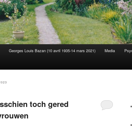
Georges Louis Bazan (10 avril 1935-14 mars 2021)
Media
Psyc
s
2023
isschien toch gered
 vrouwen