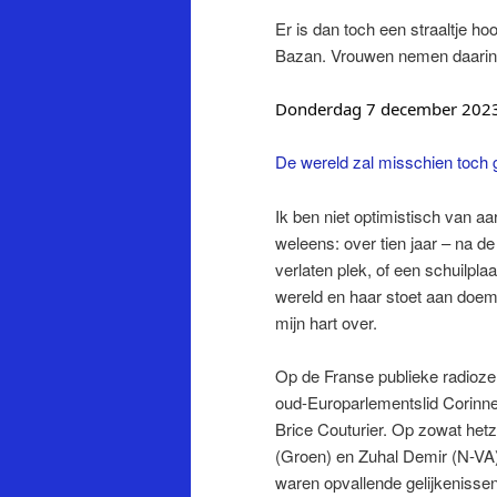
Er is dan toch een straaltje ho
Bazan. Vrouwen nemen daarin 
Donderdag 7 december 202
De wereld zal misschien toch
Ik ben niet optimistisch van aa
weleens: over tien jaar – na de
verlaten plek, of een schuilp
wereld en haar stoet aan doems
mijn hart over.
Op de Franse publieke radioze
oud-Europarlementslid ­Corinne
Brice Couturier. Op zowat hetz
(Groen) en Zuhal Demir (N-VA)
waren opvallende gelijkenisse