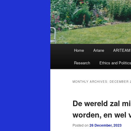
Main
Home
Ariane
ARITEAM
Skip
Skip
menu
Research
Ethics and Politic
to
to
primary
secondary
MONTHLY ARCHIVES:
DECEMBER 
content
content
De wereld zal m
worden, en wel
Posted on
26 December, 2023