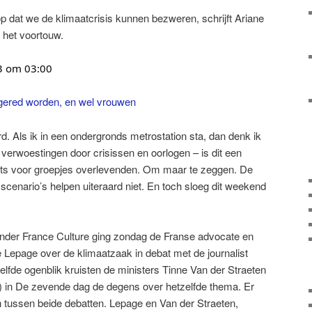
op dat we de klimaatcrisis kunnen bezweren, schrijft Ariane
het voortouw.
3 om 03:00
 gered worden, en wel vrouwen
rd. Als ik in een ondergronds metrostation sta, dan denk ik
 verwoestingen door crisissen en oorlogen – is dit een
laats voor groepjes overlevenden. Om maar te zeggen. De
cenario’s helpen uiteraard niet. En toch sloeg dit weekend
nder France Culture ging zondag de Franse advocate en
 Lepage over de klimaatzaak in debat met de journalist
elfde ogenblik kruisten de ministers Tinne Van der Straeten
 in De ­zevende dag de degens over hetzelfde thema. Er
n tussen beide debatten. Lepage en Van der Straeten,