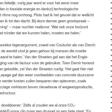
n feitelijk: vorig jaar werd er voor het eerst meer
an in fossiele energie en dankzij technologische
 ritme nog omhoog. Plots had ik het gevoel dat er wellicht
n ik tot dan dacht. Bij deze dames geen grootspraak –
ing!’ – maar nuchter realisme: ‘Wat ook onze horizont
aad minder dat we kunnen halen, moeten we halen.’
assieke tegenargument, zowel van Couturier als van Demir:
 de wereld vind je geen gehoor bij mensen die moeite
nd te halen.’ Van der ­Straeten gaf aan dat het Engie-
hoging van de factuur voor de gebruiker. Toen Demir ­honend
n geloofde, zei Van der Straeten rustig: ‘Het gaat hier niet
.’ Lepage gaf dan weer voorbeelden van concrete duurzame
er eerder kosten zullen besparen dan opleveren, zoals
cyclage verkiezen boven nieuwbouw of wegwerpproductie,
astructuur.
e dooddoener: ‘Zelfs al zouden we al onze CO₂-
elgië/Europa zijn maar een druppel op een hete plaat.’ En