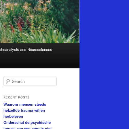
hoanalysis and Neurosciences
S
e
a
r
RECENT POSTS
c
Waarom mensen steeds
h
hetzelfde trauma willen
herbeleven
Onderschat de psychische
impact van een vonnis niet