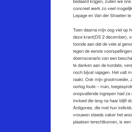
bedaard krijgen, zullen we on
concreet werk zo veel mogelijk i
Lepage en Van der Straeten te 
Toen daarna mijn oog viel op h
deze krant(DS 2 december), voe
toonde aan dat de vele al ge
tegen de eerste voorspellingen
doemscenario van een bescha
te danken aan de kordate, ver
noch bijval najagen. Het valt 
raakt. Ook mijn grootmoeder, J
oorlog foute – man, toegesprok
onopvallende ingrepen had ze ee
invloed die lang na haar blijf
Antigones, die met hun individ
vrouwen steeds vaker het woo
plaatsen terechtkomen, is een 