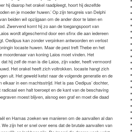
r hij daarop het orakel raadpleegt, hoort hij dezelfde
 doden en je moeder huwen.’ Op zijn terugreis van Delphi
van beiden wil opzijgaan om de ander door te laten en
od. Zwervend komt hij zo aan de toegangspoort van
Laios wordt afgeschermd door een sfinx die aan iedereen
egt. Oedipus kan zonder verpinken antwoorden en verlost
koningin Iocaste huwen. Maar de pest treft Thebe en het
de moordenaar van koning Laios moet vinden. Het
dat hij zelf de man is die Laios, zijn vader, heeft vermoord
huwd. Het orakel heeft zich voltrokken. Iocaste hangt zich
gen uit. Het geweld ketst naar de volgende generatie en de
elkaar in een machtsstrijd. Het is pas Oedipus’ dochter,
 radicaal een halt toeroept en de kant van de beschaving
onbegraven moest blijven, alsnog een graf en moet die daad
 Israël en Hamas zoeken we manieren om de aanvallen al dan
n. We zijn het er snel over eens dat de brutale aanvallen van