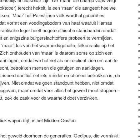
nselijk en laakbaar zijn. De ‘maar’ die daarop vaak volgt
ktober) terecht hekelt, is een ‘maar’ die aangeeft hoe we
ken. ‘Maar’ het Palestijnse volk wordt al generaties
n dat vormt een voedingsbodem van haat waaruit Hamas
 Israëlische leger heeft hogere ethische standaarden omdat
t en enigszins burgerslachtoffers probeert te vermijden.
 ‘maar’, los van het waarheidsgehalte, telkens olie op het
 Zich onthouden van ‘maar’ is daarom soms op zich een
anningen, omdat we het net als onze plicht zien om aan te
terecht, betrokken mensen die getuigen en aanklagen.
riseerd conflict net iets minder emotioneel betrokken is, de
lijven. Niet omdat we geen standpunt hebben, niet omdat
 opgeven, maar omdat voor alles het geweld moet stoppen –
kt, ook de zaak voor de waarheid doet verzinken.
iek wapen blijft in het Midden-Oosten
nt het geweld doorheen de generaties. Oedipus, die verminkt