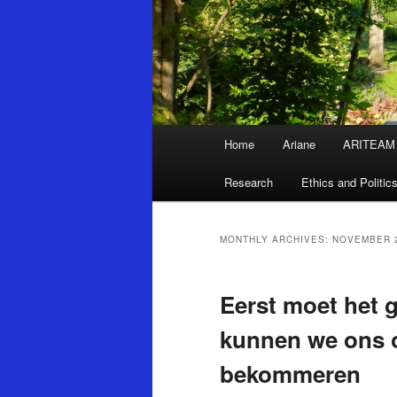
Main
Home
Ariane
ARITEAM
Skip
Skip
menu
Research
Ethics and Politic
to
to
primary
secondary
MONTHLY ARCHIVES:
NOVEMBER 
content
content
Eerst moet het 
kunnen we ons 
bekommeren