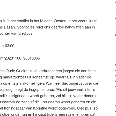
n is in het conflict in het Midden-Oosten, moet vooral kalm
iane Bazan. Sophocles reikt ons daartoe handvatten aan in
ochter van Oedipus.
om 03:00
t/dmf20231108_96510365
 het Oude Griekenland, verkracht een jongen die aan hem
g hangt zichzelf uit schaamte op, waarna zijn vader de
Laios en zijn nakomelingen. Wanneer die, ongerust over die
adpleegt, zegt de hogepriesteres: ‘Als uit jouw verbintenis
lijke erfgenaam wordt geboren, zal hij zijn vader doden en
t daarom de zoon af die kort daarop wordt geboren en die
 het koningspaar van Korinthe wordt opgevoed. Oedipus, zo
 trotse jongeman en hij krijgt tijdens een ruzie te horen dat