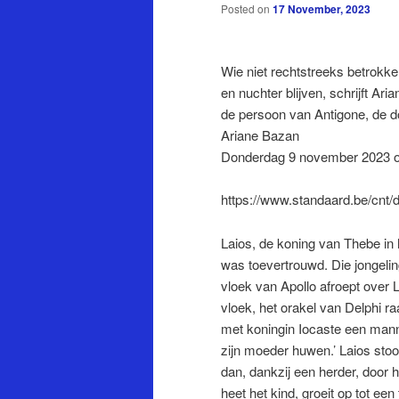
Posted on
17 November, 2023
Wie niet rechtstreeks betrokke
en nuchter blijven, schrijft Ar
de persoon van Antigone, de d
Ariane Bazan
Donderdag 9 november 2023 
https://www.standaard.be/cn
Laios, de koning van Thebe in
was toevertrouwd. Die jongelin
vloek van Apollo afroept over 
vloek, het orakel van Delphi ra
met koningin Iocaste een manne
zijn moeder huwen.’ Laios stoo
dan, dankzij een herder, door
heet het kind, groeit op tot een