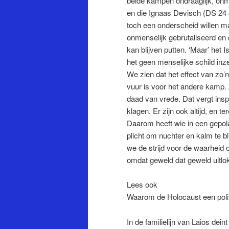
beide kampen ondraaglijk, onme
en die Ignaas Devisch (DS 24 o
toch een onderscheid willen ma
onmenselijk gebrutaliseerd e
kan blijven putten. ‘Maar’ het
het geen menselijke schild inze
We zien dat het effect van zo’n
vuur is voor het andere kamp.
daad van vrede. Dat vergt insp
klagen. Er zijn ook altijd, en 
Daarom heeft wie in een gepola
plicht om nuchter en kalm te b
we de strijd voor de waarheid
omdat geweld dat geweld uitlo
Lees ook
Waarom de Holocaust een polit
In de familielijn van Laios dei