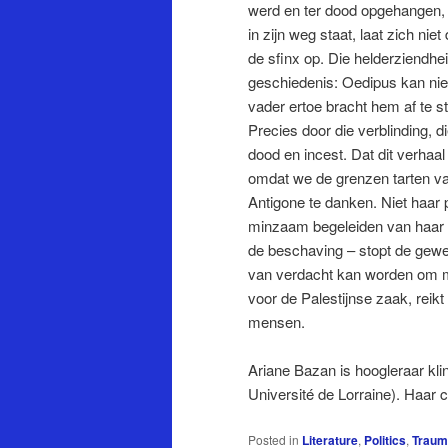
werd en ter dood opgehangen, p
in zijn weg staat, laat zich ni
de sfinx op. Die helderziendhei
geschiedenis: Oedipus kan nie
vader ertoe bracht hem af te sto
Precies door die verblinding, d
dood en incest. Dat dit verhaa
omdat we de grenzen tarten van
Antigone te danken. Niet haar
minzaam begeleiden van haar s
de beschaving – stopt de gewel
van verdacht kan worden om met
voor de Palestijnse zaak, reik
mensen.
Ariane Bazan is hoogleraar kl
Université de Lorraine). Haar 
Posted in
Literature
,
Politics
,
Traum