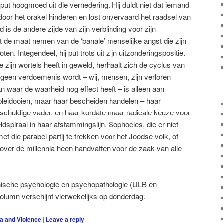
ut hoogmoed uit die vernedering. Hij duldt niet dat iemand
et door het orakel hinderen en lost onvervaard het raadsel van
d is de andere zijde van zijn verblinding voor zijn
t de maat nemen van de ‘banale’ menselijke angst die zijn
ten. Integendeel, hij put trots uit zijn uitzonderingspositie.
ie zijn wortels heeft in geweld, herhaalt zich de cyclus van
l geen verdoemenis wordt – wij, mensen, zijn verloren
 waar de waarheid nog effect heeft – is alleen aan
 pleidooien, maar haar bescheiden handelen – haar
chuldige vader, en haar kordate maar radicale keuze voor
dspiraal in haar afstammingslijn. Sophocles, die er niet
 die parabel partij te trekken voor het Joodse volk, of
t over de millennia heen handvatten voor de zaak van alle
inische psychologie en psychopathologie (ULB en
column verschijnt vierwekelijks op donderdag.
a and Violence
|
Leave a reply