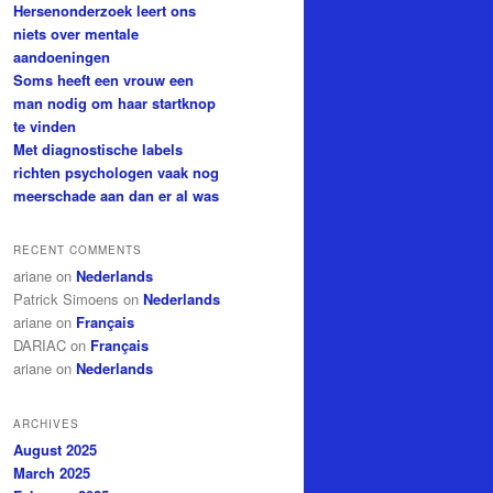
Hersenonderzoek leert ons
niets over mentale
aandoeningen
Soms heeft een vrouw een
man nodig om haar startknop
te vinden
Met diagnostische labels
richten psychologen vaak nog
meerschade aan dan er al was
RECENT COMMENTS
ariane
on
Nederlands
Patrick Simoens
on
Nederlands
ariane
on
Français
DARIAC
on
Français
ariane
on
Nederlands
ARCHIVES
August 2025
March 2025