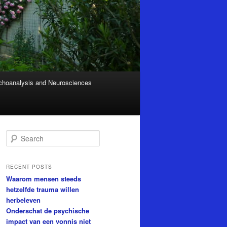
hoanalysis and Neurosciences
S
e
a
r
RECENT POSTS
c
Waarom mensen steeds
h
hetzelfde trauma willen
herbeleven
Onderschat de psychische
impact van een vonnis niet