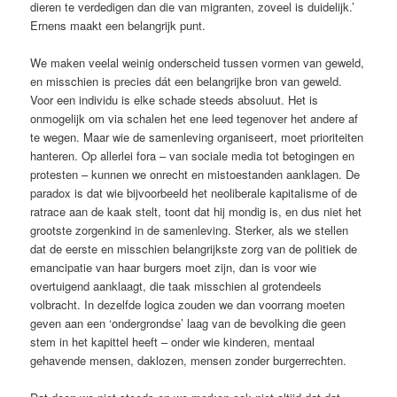
dieren te verdedigen dan die van migranten, zoveel is duidelijk.’
Ernens maakt een belangrijk punt.
We ­maken veelal weinig onderscheid tussen vormen van geweld,
en misschien is ­precies dát een belangrijke bron van geweld.
Voor een individu is elke schade steeds absoluut. Het is
onmogelijk om via schalen het ene leed tegenover het andere af
te wegen. Maar wie de samenleving organiseert, moet prioriteiten
hanteren. Op allerlei fora – van sociale media tot be­togingen en
protesten – kunnen we onrecht en mistoestanden aanklagen. De
paradox is dat wie bijvoorbeeld het neo­liberale kapitalisme of de
ratrace aan de kaak stelt, toont dat hij mondig is, en dus niet het
grootste zorgenkind in de samenleving. Sterker, als we stellen
dat de eerste en misschien belangrijkste zorg van de politiek de
emancipatie van haar burgers moet zijn, dan is voor wie
overtuigend aanklaagt, die taak misschien al grotendeels
volbracht. In dezelfde logica zouden we dan voorrang moeten
geven aan een ‘ondergrondse’ laag van de bevolking die geen
stem in het kapittel heeft – onder wie kinderen, mentaal
gehavende mensen, daklozen, mensen zonder burgerrechten.