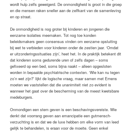
wordt hulp zelfs geweigerd. De onmondigheid is groot in die groep
en die mensen raken sneller aan de zelfkant van de samenleving
en op straat.
De onmondigheid is nog groter bij kinderen en jongeren die
eenzame isolaties meemaken. Tot nog toe konden
beleidsmakers geen consensus vinden om eenzame opsluiting
bij wet te verbieden voor kinderen onder de zestien jaar. ‘Omdat
er uitzonderingssituaties zijn’, heet het. In de praktijk betekent dit
dat kinderen soms gedurende uren of zelfs dagen – soms
gefixeerd op een bed, soms bijna naakt – alleen opgesloten
worden in bepaalde psychiatrische contexten. ‘Wie kan nu tegen
zo’n wet zijn?’ lijkt de logische vraag, maar samen met Ernens
moeten we vaststellen dat die unanimiteit niet zo evident is
wanneer het gaat over de bescherming van de meest kwetsbare
medeburgers.
Onmondigen een stem geven is een beschavingsvereiste. Wie
denkt dat voorrang geven aan emancipatie een gutmensch-
verzuchting is en dat we de luxe hebben om elke vorm van leed
gelijk te behandelen, is eraan voor de moeite. Geen enkel