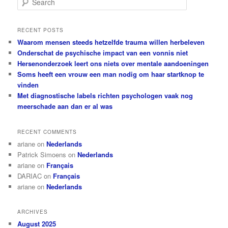
e
a
r
RECENT POSTS
c
Waarom mensen steeds hetzelfde trauma willen herbeleven
h
Onderschat de psychische impact van een vonnis niet
Hersenonderzoek leert ons niets over mentale aandoeningen
Soms heeft een vrouw een man nodig om haar startknop te
vinden
Met diagnostische labels richten psychologen vaak nog
meerschade aan dan er al was
RECENT COMMENTS
ariane
on
Nederlands
Patrick Simoens
on
Nederlands
ariane
on
Français
DARIAC
on
Français
ariane
on
Nederlands
ARCHIVES
August 2025