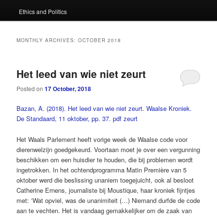
Ethics and Politics
content
content
MONTHLY ARCHIVES:
OCTOBER 2018
Het leed van wie niet zeurt
Posted on
17 October, 2018
Bazan, A. (2018). Het leed van wie niet zeurt. Waalse Kroniek.
De Standaard, 11 oktober, pp. 37.
pdf zeurt
Het Waals Parlement heeft vorige week de Waalse code voor
dierenwelzijn goedgekeurd. Voor­taan moet je over een vergunning
beschikken om een huisdier te houden, die bij problemen wordt
ingetrokken. In het ochtendprogramma Matin Première van 5
oktober werd die beslissing unaniem toegejuicht, ook al besloot
Catherine Ernens, journaliste bij Moustique, haar kroniek fijntjes
met: ‘Wat opviel, was de unanimiteit (…) Niemand durfde de code
aan te vechten. Het is vandaag gemakkelijker om de zaak van