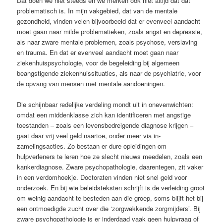
Dat doen we niet steeds en we merken ook niet altijd dat dat
problematisch is. In mijn vakgebied, dat van de mentale
gezondheid, vinden velen bijvoorbeeld dat er evenveel aandacht
moet gaan naar milde problematieken, zoals angst en depressie,
als naar zware mentale problemen, zoals psychose, verslaving
en trauma. En dat er evenveel aandacht moet gaan naar
ziekenhuispsychologie, voor de begeleiding bij algemeen
beangstigende ziekenhuissituaties, als naar de psychiatrie, voor
de opvang van mensen met mentale aandoeningen.
Die schijnbaar redelijke verdeling mondt uit in onevenwichten:
omdat een middenklasse zich kan identificeren met angstige
toestanden – zoals een levens­bedreigende diagnose krijgen –
gaat daar vrij veel geld naartoe, onder meer via in­
zamelingsacties. Zo bestaan er dure opleidingen om
hulpverleners te leren hoe ze slecht nieuws meedelen, zoals een
kankerdiagnose. Zware psychopathologie, daarentegen, zit vaker
in een verdomhoekje. Doctoraten vinden niet snel geld voor
onderzoek. En bij wie beleidsteksten schrijft is de verleiding groot
om weinig aandacht te besteden aan die groep, soms blijft het bij
een ontmoedigde zucht over die ‘zorgwekkende zorgmijders’. Bij
zware psychopathologie is er inderdaad vaak geen hulpvraag of