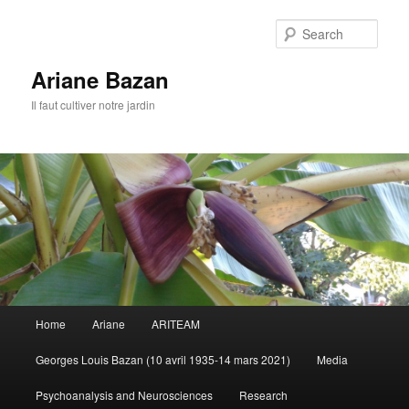
Sear
Ariane Bazan
Il faut cultiver notre jardin
Main
Home
Ariane
ARITEAM
Skip
Skip
menu
Georges Louis Bazan (10 avril 1935-14 mars 2021)
Media
to
to
Psychoanalysis and Neurosciences
Research
primary
secondary