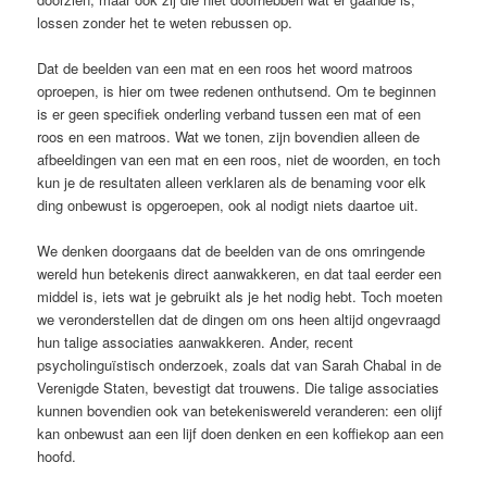
lossen zonder het te weten rebussen op.
Dat de beelden van een mat en een roos het woord matroos
oproepen, is hier om twee redenen onthutsend. Om te beginnen
is er geen specifiek ­onderling verband tussen een mat of een
roos en een matroos. Wat we tonen, zijn bovendien alleen de
afbeeldingen van een mat en een roos, niet de woorden, en toch
kun je de resultaten alleen verklaren als de benaming voor elk
ding onbewust is opgeroepen, ook al nodigt niets daartoe uit.
We denken doorgaans dat de beelden van de ons omringende
wereld hun betekenis direct aanwakkeren, en dat taal eerder een
middel is, iets wat je ­gebruikt als je het nodig hebt. Toch ­moeten
we veronderstellen dat de dingen om ons heen altijd ongevraagd
hun talige associaties aanwakkeren. Ander, recent
psycholinguïstisch onderzoek, zoals dat van Sarah Chabal in de
­Verenigde Staten, bevestigt dat trouwens. Die talige associaties
kunnen bovendien ook van betekeniswereld ver­anderen: een olijf
kan onbewust aan een lijf doen denken en een koffiekop aan een
hoofd.