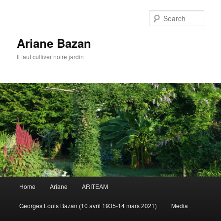
Sear
Ariane Bazan
Il faut cultiver notre jardin
Main
Home
Ariane
ARITEAM
Skip
Skip
menu
Georges Louis Bazan (10 avril 1935-14 mars 2021)
Media
to
to