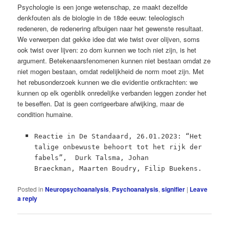
Psychologie is een jonge wetenschap, ze maakt dezelfde
denkfouten als de biologie in de 18de eeuw: teleo­logisch
redeneren, de redenering afbuigen naar het gewenste resultaat.
We verwerpen dat gekke idee dat wie twist over olijven, soms
ook twist over lijven: zo dom kunnen we toch niet zijn, is het
argument. Betekenaarsfenomenen kunnen niet bestaan omdat ze
niet mogen bestaan, omdat redelijkheid de norm moet zijn. Met
het rebusonderzoek kunnen we die evidentie ontkrachten: we
kunnen op elk ogenblik onredelijke verbanden ­leggen ­zonder het
te beseffen. Dat is geen corrigeerbare ­afwijking, maar de
condition humaine.
Reactie in De Standaard, 26.01.2023: “Het
talige onbewuste behoort tot het rijk der
fabels”, Durk Talsma, Johan
Braeckman, Maarten Boudry, Filip Buekens.
Posted in
Neuropsychoanalysis
,
Psychoanalysis
,
signifier
|
Leave
a reply