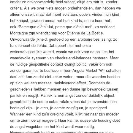
omdat ze onvoorwaardelijkheid vraagt, altijd arbitrair is, zonder
criteria. Als we over niets mogen onderhandelen, dan hebben we
alleen onszelf, maar dat moet volstaan: ouders vinden hun kind
het knapst, gewoon omdat het hun kind is, en zo hoort het
ook.“Parce que c’était lui, parce que c’était moi”, zo verklaart
Montaigne zijn vriendschap voor Etienne de La Boétie.
Onvoorwaardelijkheid, gestoeld op een arbitraire beslissing, zo
functioneert de liefde. Dat spoort niet met onze
wetenschappelijke wereld, waarin we ook voor de politiek het
waardevolle systeem van checks-and-balances hanteren. Maar
de huidige geopolitieke context dwingt politici vaker om ook
zonder garanties te beslissen. Toen Angela Merkel ‘Wir schaffen
das’ zei, kon ze dat niet zeker weten, maar die woorden hadden
op zich wel een massaal ­mobiliserend effect. Doorheen de
geschiedenis hebben mensen een dunne lijn bewandeld tussen
paniek en respijt. Paniek is een angst zonder duidelijk object,
geworteld in de eerste catastrofale vrees dat je levensbronnen
bedreigd zijn – je eten, je eerste zorgfiguur, je speelgoed.
Wanneer een kind zo’n dreiging voelt, kijkt het naar zijn moeder
om te zien hoe zij reageert. Haar kalme, sussende houding doet
de angst wegebben en het kind wordt weer rustig.
Hersenonderzoek heeft nu aangetoond dat wanneer we niets