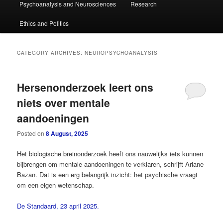
Psychoanalysis and Neurosciences
Research
primary
secondary
Ethics and Politics
content
content
CATEGORY ARCHIVES:
NEUROPSYCHOANALYSIS
Hersenonderzoek leert ons
niets over mentale
aandoeningen
Posted on
8 August, 2025
Het biologische breinonderzoek heeft ons nauwelijks iets kunnen
bijbrengen om mentale aandoeningen te verklaren, schrijft Ariane
Bazan. Dat is een erg belangrijk inzicht: het psychische vraagt
om een eigen wetenschap.
De Standaard, 23 april 2025.