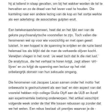
hij al tellend in slaap gevallen, om bij het wakker worden de tel te
hervatten en zo de draad van het leven vast te houden. Die
kanteling naar een andere lezing van de kop en het oortje werkte
als een aderlating: de associaties gulpten eruit.
Een betekenaarsfenomeen, heet dat en het lijkt een van de
gekste psychoanalytische voorstellen te zijn. Toch ­vallen die
fenomenen wel op voor wie voorzichtig en met open geest
luistert. In een koppel is de spanning te snijden en de ruzie barst
helemaal los als blijkt dat de man de verkeerde olijven kocht.
Verwijten vliegen in het rond: ‘Je weet toch dat ik die niet lust.’
De analyticus, die het verhaal te horen krijgt, zegt ­alleen ‘oh!-
lijven’ en zo krijgt de spanning een lectuur op het niet
onbelangrijk domein van hun seksuele omgang.
Die fenomenen vat Jacques Lacan ­samen onder het motto ‘het
onbewuste is gestructureerd als een taal’ en één ­aspect van dat
voorstel hebben mijn collega Giulia Olyff aan de ULB en ikzelf
aan ­experimentele toetsing onderworpen. Het artikel verschijnt
volgende week ­onder de titel We lossen rebussen op ­zonder dat
we het weten. Een rebus ­bestaat uit prentjes waarvan je de ­