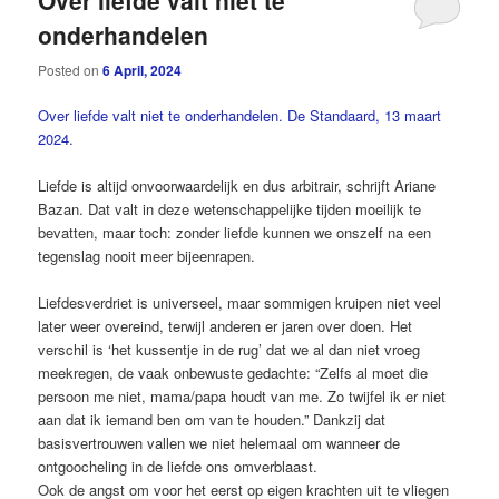
Over liefde valt niet te
onderhandelen
Posted on
6 April, 2024
Over liefde valt niet te onderhandelen. De Standaard, 13 maart
2024.
Liefde is altijd onvoorwaardelijk en dus arbitrair, schrijft Ariane
Bazan. Dat valt in deze wetenschappelijke tijden moeilijk te
bevatten, maar toch: zonder liefde kunnen we onszelf na een
tegenslag nooit meer bijeenrapen.
Liefdesverdriet is universeel, maar sommigen kruipen niet veel
later weer overeind, terwijl anderen er jaren over doen. Het
verschil is ‘het kussentje in de rug’ dat we al dan niet vroeg
meekregen, de vaak onbewuste gedachte: “Zelfs al moet die
persoon me niet, mama/papa houdt van me. Zo twijfel ik er niet
aan dat ik iemand ben om van te houden.” Dankzij dat
basisvertrouwen vallen we niet helemaal om wanneer de
ontgoocheling in de liefde ons omverblaast.
Ook de angst om voor het eerst op eigen krachten uit te vliegen