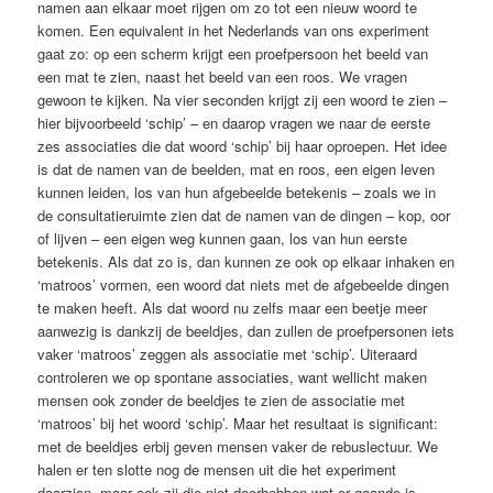
namen aan elkaar moet rijgen om zo tot een nieuw woord te
komen. Een equi­valent in het Nederlands van ons experiment
gaat zo: op een scherm krijgt een proefpersoon het beeld van
een mat te zien, naast het beeld van een roos. We vragen
gewoon te kijken. Na vier seconden krijgt zij een woord te zien –
hier bijvoorbeeld ‘schip’ – en daarop vragen we naar de eerste
zes associaties die dat woord ‘schip’ bij haar oproepen. Het idee
is dat de namen van de beelden, mat en roos, een eigen leven
kunnen leiden, los van hun afgebeelde betekenis – zoals we in
de consultatieruimte zien dat de namen van de dingen – kop, oor
of lijven – een eigen weg kunnen gaan, los van hun eerste
betekenis. Als dat zo is, dan kunnen ze ook op elkaar inhaken en
‘matroos’ vormen, een woord dat niets met de afgebeelde ­dingen
te maken heeft. Als dat woord nu zelfs maar een beetje meer
aanwezig is dankzij de beeldjes, dan zullen de proefpersonen iets
vaker ‘matroos’ ­zeggen als associatie met ‘schip’. Uiteraard
controleren we op spontane ­associaties, want wellicht ­maken
mensen ook zonder de beeldjes te zien de associatie met
‘matroos’ bij het woord ‘schip’. Maar het ­resultaat is significant:
met de beeldjes erbij geven mensen vaker de rebuslectuur. We
halen er ten slotte nog de mensen uit die het ­experiment
doorzien, maar ook zij die niet doorhebben wat er gaande is,