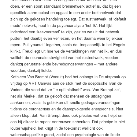
doen, er een soort standaard breinnetwerk actief is, dat bij een
specifiek alarm oplost en opgaat in een ander breinnetwerk dat
zich op de gekozen handeling toelegt. Dat rustnetwerk, of ‘default
mode’-netwerk, heet in de psychoanalyse ‘het Ik’. Het lijkt
inderdaad een ‘kasvoorraad’ te zijn, gezien we uit dat netwerk
putten, het daarbij even verliezen, en het daarna weer bij elkaar
rapen. Pull yourself together, zoals dat toepasselijk in het Engels
klinkt. Freud legt uit hoe we de vertakkingen van het Ik, en dus
wellicht de neuronale stevigheid van het rustnetwerk, voeden
dankzij geruststellende bevredigingservaringen – met andere
woorden, dankzij liefde.
Kathleen Van Brempt (Vooruit) had het onlangs in De afspraak op
vrijdag op VRT Canvas aan de stok met de sceptische Ivan de
Vadder, die vond dat ze “te optimistisch” was. Van Brempt zei,
net als Merkel, dat ze gelooft dat mensen de uitdagingen
aankunnen, zoals is gebleken uit snelle gedragsveranderingen
tijdens de coronacrisis en de daaropvolgende energiecrisis. Niet
alleen klopt dat, Van Brempt deed ook precies wat ons helpt om
ons bij elkaar te rapen: vertrouwen schenken. Dat principe is niet
louter wijsheid, het krijgt in de toekomst wellicht ook
wetenschappelijke grond, zodat een psychologie van de liefde