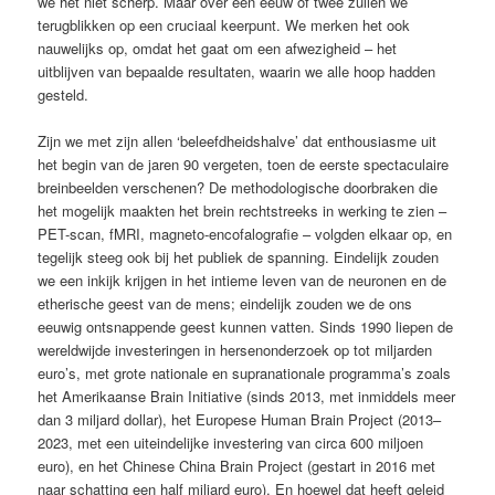
we het niet scherp. Maar over een eeuw of twee zullen we
terugblikken op een cruciaal keerpunt. We merken het ook
nauwelijks op, omdat het gaat om een afwezigheid – het
uitblijven van bepaalde resultaten, waarin we alle hoop hadden
gesteld.
Zijn we met zijn allen ‘beleefdheidshalve’ dat enthousiasme uit
het begin van de jaren 90 vergeten, toen de eerste spectaculaire
breinbeelden verschenen? De methodologische doorbraken die
het mogelijk maakten het brein rechtstreeks in werking te zien –
PET-scan, fMRI, magneto-encofalografie – volgden elkaar op, en
tegelijk steeg ook bij het publiek de spanning. Eindelijk zouden
we een inkijk krijgen in het intieme leven van de neuronen en de
etherische geest van de mens; eindelijk zouden we de ons
eeuwig ontsnappende geest kunnen vatten. Sinds 1990 liepen de
wereldwijde investeringen in hersenonderzoek op tot miljarden
euro’s, met grote nationale en supranationale programma’s zoals
het Amerikaanse Brain Initiative (sinds 2013, met inmiddels meer
dan 3 miljard dollar), het Europese Human Brain Project (2013–
2023, met een uiteindelijke investering van circa 600 miljoen
euro), en het Chinese China Brain Project (gestart in 2016 met
naar schatting een half miljard euro). En hoewel dat heeft geleid