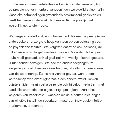
tot nieuwe en meer gedetailleerde kennis van de hersenen, blijft
de prevalentie van mentale aandoeningen wereldwijd stijgen, zijn
klassieke behandelingen grotendeels onveranderd gebleven en
heeft het hersenonderzoek de therapeutische praktijk niet
wezenlijk getransformeerd.
We vergeten welwillend, en onbewust solidair met de prestigieuze
onderzoekers, onze grote hoop van toen op een oplossing voor
de psychische ziektes. We vergeten daarmee ook, terloops, de
miljarden euro’s die geïnvesteerd werden. Maar dat de berg een
muis heeft gebaard, ook al gaat dat met weinig misbaar gepaard,
is niet zonder gevolgen. We zoeken andere toegangen tot
zingeving en dat doen we vaker los van, of zelfs met een afkeer
van de wetenschap. Dat is niet zonder gevaar, want zodra
wetenschap ‘een overtuiging zoals een andere’ wordt, lonken
duistere tijden waarin behalve religie ook bijgeloof welig tiert, met
parallelle waarheden en eigenzinnige praktijken – zoals het
weigeren van vaccinatie – waarvan we de autoriteit niet langer
aan officiële instellingen overlaten, maar aan individuele intuïtie
of alternatieve bronnen.