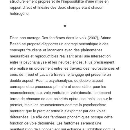
structurellement propres et de l’impossibilité d’une mise en
rapport direct et linéaire des deux champs étant chacun
hétérogène.
★
Dans son ouvrage Des fantômes dans la voix (2007), Ariane
Bazan se propose d’apporter un ancrage scientifique à des
concepts freudiens et lacaniens avec des phénomènes
mesurables et reproductibles réalisant ainsi une intersection
entre la psychanalyse et les neurosciences. Plus précisément,
elle réalise un croisement entre les travaux des neurosciences et
ceux de Freud et Lacan à travers le langage qui présente un
double aspect. Pour la psychanalyse, ce double aspect
correspond au processus primaire et secondaire, pour les
neurosciences, aux voie ventrale et voie dorsale. Le second
terme de chacune de ces polarités opère une inhibition sur le
premier, mais les neurosciences comme la psychanalyse
montrent que le premier arrive à s’exprimer par des voies
détournées. Le rôle des fantômes phonémiques occupe cette
fonction de voie détournée. Les fantômes seraient une
manifestation de l’inconscient qui échappe à l’inhibition dont ils