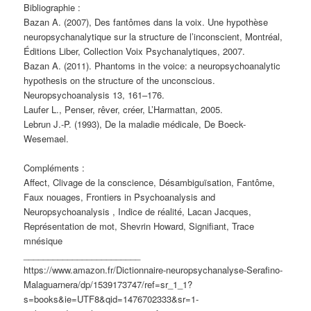
Bibliographie :
Bazan A. (2007), Des fantômes dans la voix. Une hypothèse
neuropsychanalytique sur la structure de l’inconscient, Montréal,
Éditions Liber, Collection Voix Psychanalytiques, 2007.
Bazan A. (2011). Phantoms in the voice: a neuropsychoanalytic
hypothesis on the structure of the unconscious.
Neuropsychoanalysis 13, 161–176.
Laufer L., Penser, rêver, créer, L’Harmattan, 2005.
Lebrun J.-P. (1993), De la maladie médicale, De Boeck-
Wesemael.
Compléments :
Affect, Clivage de la conscience, Désambiguïsation, Fantôme,
Faux nouages, Frontiers in Psychoanalysis and
Neuropsychoanalysis , Indice de réalité, Lacan Jacques,
Représentation de mot, Shevrin Howard, Signifiant, Trace
mnésique
________________________
https://www.amazon.fr/Dictionnaire-neuropsychanalyse-Serafino-
Malaguarnera/dp/1539173747/ref=sr_1_1?
s=books&ie=UTF8&qid=1476702333&sr=1-