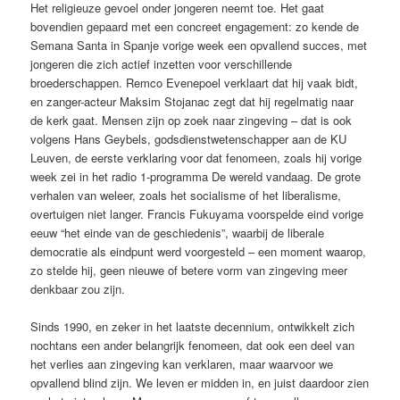
Het religieuze gevoel onder jongeren neemt toe. Het gaat
bovendien gepaard met een concreet engagement: zo kende de
Semana Santa in Spanje vorige week een opvallend succes, met
jongeren die zich actief inzetten voor verschillende
broederschappen. Remco Evenepoel verklaart dat hij vaak bidt,
en zanger-acteur Maksim Stojanac zegt dat hij regelmatig naar
de kerk gaat. Mensen zijn op zoek naar zingeving – dat is ook
volgens Hans Geybels, godsdienstwetenschapper aan de KU
Leuven, de eerste verklaring voor dat fenomeen, zoals hij vorige
week zei in het radio 1-programma De wereld vandaag. De grote
verhalen van weleer, zoals het socialisme of het liberalisme,
overtuigen niet langer. Francis Fukuyama voorspelde eind vorige
eeuw “het einde van de geschiedenis”, waarbij de liberale
democratie als eindpunt werd voorgesteld – een moment waarop,
zo stelde hij, geen nieuwe of betere vorm van zingeving meer
denkbaar zou zijn.
Sinds 1990, en zeker in het laatste decennium, ontwikkelt zich
nochtans een ander belangrijk fenomeen, dat ook een deel van
het verlies aan zingeving kan verklaren, maar waarvoor we
opvallend blind zijn. We leven er midden in, en juist daardoor zien