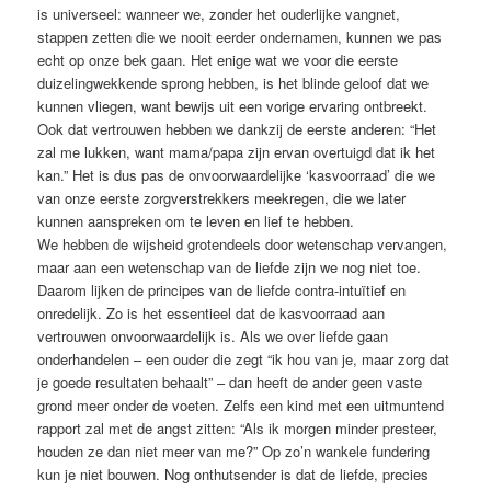
is universeel: wanneer we, zonder het ouderlijke vangnet,
stappen zetten die we nooit eerder ondernamen, kunnen we pas
echt op onze bek gaan. Het enige wat we voor die eerste
duizelingwekkende sprong hebben, is het blinde geloof dat we
kunnen vliegen, want bewijs uit een vorige ervaring ontbreekt.
Ook dat vertrouwen hebben we dankzij de eerste anderen: “Het
zal me lukken, want mama/papa zijn ervan overtuigd dat ik het
kan.” Het is dus pas de onvoorwaardelijke ‘kasvoorraad’ die we
van onze eerste zorgverstrekkers meekregen, die we later
kunnen aanspreken om te leven en lief te hebben.
We hebben de wijsheid grotendeels door wetenschap vervangen,
maar aan een wetenschap van de liefde zijn we nog niet toe.
Daarom lijken de principes van de liefde contra-intuïtief en
onredelijk. Zo is het essentieel dat de kasvoorraad aan
vertrouwen onvoorwaardelijk is. Als we over liefde gaan
onderhandelen – een ouder die zegt “ik hou van je, maar zorg dat
je goede resultaten behaalt” – dan heeft de ander geen vaste
grond meer onder de voeten. Zelfs een kind met een uitmuntend
rapport zal met de angst zitten: “Als ik morgen minder presteer,
houden ze dan niet meer van me?” Op zo’n wankele fundering
kun je niet bouwen. Nog onthutsender is dat de liefde, precies