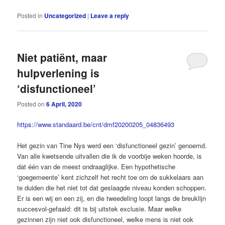
Posted in
Uncategorized
|
Leave a reply
Niet patiënt, maar
hulpverlening is
‘disfunctioneel’
Posted on
6 April, 2020
https://www.standaard.be/cnt/dmf20200205_04836493
Het gezin van Tine Nys werd een ‘disfunctioneel gezin’ genoemd.
Van alle kwetsende uitvallen die ik de voorbije weken hoorde, is
dat één van de meest ondraaglijke. Een hypothetische
‘goegemeente’ kent zichzelf het recht toe om de sukkelaars aan
te duiden die het niet tot dat geslaagde niveau konden schoppen.
Er is een wij en een zij, en die tweedeling loopt langs de breuklijn
succesvol-gefaald: dit is bij uitstek exclusie. Maar welke
gezinnen zijn niet ook disfunctioneel, welke mens is niet ook