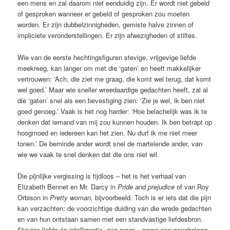
een mens en zal daarom niet eenduidig zijn. Er wordt niet gebeld
of gesproken wanneer er gebeld of gesproken zou moeten
worden. Er zijn dubbelzinnigheden, gemiste halve zinnen of
impliciete veronderstellingen. Er zijn afwezigheden of stiltes.
Wie van de eerste hechtingsfiguren stevige, vrijgevige liefde
meekreeg, kan langer om met die ‘gaten’ en heeft makkelijker
vertrouwen: ‘Ach, die ziet me graag, die komt wel terug, dat komt
wel goed.’ Maar wie sneller wreedaardige gedachten heeft, zal al
die ‘gaten’ snel als een bevestiging zien: ‘Zie je wel, ik ben niet
goed genoeg.’ Vaak is het nog harder: ‘Hoe belachelijk was ik te
denken dat iemand van mij zou kunnen houden. Ik ben betrapt op
hoogmoed en iedereen kan het zien. Nu durf ik me niet meer
tonen.’ De beminde ander wordt snel de martelende ander, van
wie we vaak te snel denken dat die ons niet wil.
Die pijnlijke vergissing is tijdloos – het is het verhaal van
Elizabeth Bennet en Mr. Darcy in
Pride and prejudice
of van Roy
Orbison in
Pretty woman,
bijvoorbeeld. Toch is er iets dat die pijn
kan verzachten:
de voorzichtige duiding van die wrede gedachten
en van hun ontstaan samen met een standvastige liefdesbron.
Stevige liefde én intelligentie, zeg maar – soms een psycholoog,