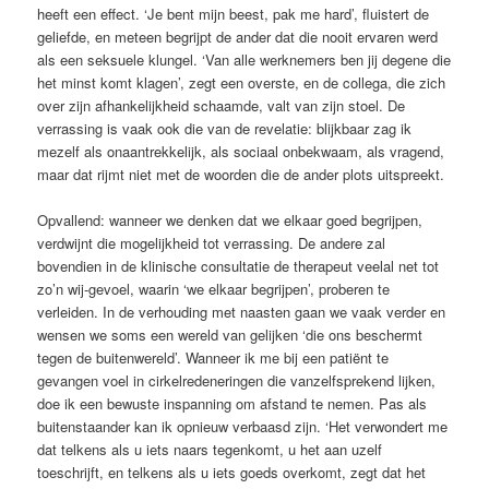
heeft een effect. ‘Je bent mijn beest, pak me hard’, fluistert de
geliefde, en meteen begrijpt de ander dat die nooit ervaren werd
als een seksuele klungel. ‘Van alle werknemers ben jij degene die
het minst komt klagen’, zegt een overste, en de collega, die zich
over zijn afhankelijkheid schaamde, valt van zijn stoel. De
verrassing is vaak ook die van de revelatie: blijkbaar zag ik
mezelf als onaantrekkelijk, als sociaal onbekwaam, als vragend,
maar dat rijmt niet met de woorden die de ander plots uitspreekt.
Opvallend: wanneer we denken dat we elkaar goed begrijpen,
verdwijnt die mogelijkheid tot verrassing. De andere zal
bovendien in de klinische consultatie de therapeut veelal net tot
zo’n wij-gevoel, waarin ‘we elkaar begrijpen’, proberen te
verleiden. In de verhouding met naasten gaan we vaak verder en
wensen we soms een wereld van gelijken ‘die ons beschermt
tegen de buitenwereld’. Wanneer ik me bij een patiënt te
gevangen voel in cirkelredeneringen die vanzelfsprekend lijken,
doe ik een bewuste inspanning om afstand te nemen. Pas als
buitenstaander kan ik opnieuw verbaasd zijn. ‘Het verwondert me
dat telkens als u iets naars tegenkomt, u het aan uzelf
toeschrijft, en telkens als u iets goeds overkomt, zegt dat het