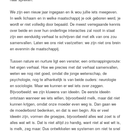
We zijn een nieuw jaar ingegaan en ik wou jullie iets meegeven.
In welk lichaam en in welke maatschappij je ook geboren werd, je
wordt er niet volledig door bepaald. De meest verregaande kennis
over beide en over hun onderlinge interacties zal nooit in staat
zijn een eenduidig verhaal te schrijven dat met elk van ons zou
samenvallen. Laten we ons niet vastzetten: we zijn niet ons brein
en evenmin de maatschappij.
Tussen nature en nurture ligt een venster, een ontsnappingsroute:
het eigen verhaal. Hoe we precies met dat verhaal samenvallen,
weten we nog niet goed, omdat die jonge wetenschap, de
psychologie, nog te afhankelijk is van beide ouders: neurologie
en sociologie. Maar we kunnen er wel iets over zeggen.
Bijvoorbeeld: we zijn kluwens van ideeën. De eerste ideeën
ontstaan wanneer we iets willen, bijvoorbeeld melk, maar dat niet
kunnen krijgen, omdat onze moeder even weg is. Dan gaan we
de moederborst bedenken, en dat is een begin. Als er veel
ideeën zijn, vormen die groepjes, bijvoorbeeld alles wat zoet is of
alles wat wit is. Dat is niet altijd zo handig, want niet al wat wit is,
is melk, zeg maar. Dus ontwikkelen we systemen om niet te snel