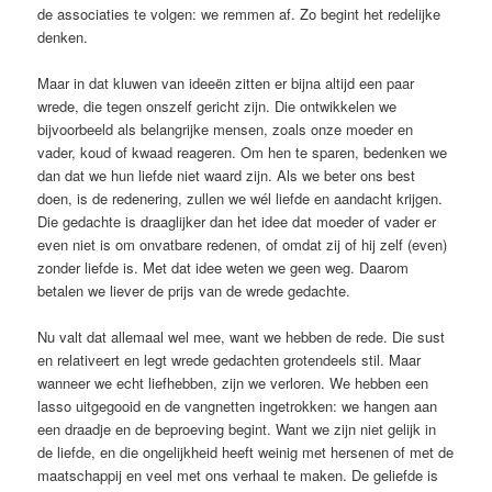
de associaties te volgen: we remmen af. Zo begint het redelijke
denken.
Maar in dat kluwen van ideeën zitten er bijna altijd een paar
wrede, die tegen onszelf gericht zijn. Die ontwikkelen we
bijvoorbeeld als belangrijke mensen, zoals onze moeder en
vader, koud of kwaad reageren. Om hen te sparen, bedenken we
dan dat we hun liefde niet waard zijn. Als we beter ons best
doen, is de redenering, zullen we wél liefde en aandacht krijgen.
Die gedachte is draaglijker dan het idee dat moeder of vader er
even niet is om onvatbare redenen, of omdat zij of hij zelf (even)
zonder liefde is. Met dat idee weten we geen weg. Daarom
betalen we liever de prijs van de wrede gedachte.
Nu valt dat allemaal wel mee, want we hebben de rede. Die sust
en relativeert en legt wrede gedachten grotendeels stil. Maar
wanneer we echt liefhebben, zijn we verloren. We hebben een
lasso uitgegooid en de vangnetten ingetrokken: we hangen aan
een draadje en de beproeving begint. Want we zijn niet gelijk in
de liefde, en die ongelijkheid heeft weinig met hersenen of met de
maatschappij en veel met ons verhaal te maken. De geliefde is