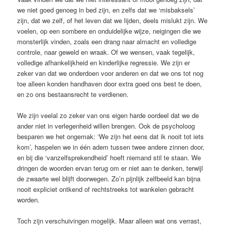
we niet goed genoeg in bed zijn, en zelfs dat we ‘misbaksels’
zijn, dat we zelf, of het leven dat we lijden, deels mislukt zijn. We
voelen, op een sombere en onduidelijke wijze, neigingen die we
monsterlijk vinden, zoals een drang naar almacht en volledige
controle, naar geweld en wraak. Of we wensen, vaak tegelijk,
volledige afhankelijkheid en kinderlijke regressie. We zijn er
zeker van dat we onderdoen voor anderen en dat we ons tot nog
toe alleen konden handhaven door extra goed ons best te doen,
en zo ons bestaansrecht te verdienen.
We zijn veelal zo zeker van ons eigen harde oordeel dat we de
ander niet in verlegenheid willen brengen. Ook de psycholoog
besparen we het ongemak: ‘We zijn het eens dat ik nooit tot iets
kom’, haspelen we in één adem tussen twee andere zinnen door,
en bij die ‘vanzelfsprekendheid’ hoeft niemand stil te staan. We
dringen de woorden ervan terug om er niet aan te denken, terwijl
de zwaarte wel blijft doorwegen. Zo’n pijnlijk zelfbeeld kan bijna
nooit expliciet ontkend of rechtstreeks tot wankelen gebracht
worden.
Toch zijn verschuivingen mogelijk. Maar alleen wat ons verrast,