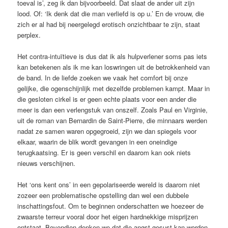
toeval is’, zeg ik dan bijvoorbeeld. Dat slaat de ander uit zijn
lood. Of: ‘Ik denk dat die man verliefd is op u.’ En de vrouw, die
zich er al had bij neergelegd erotisch onzichtbaar te zijn, staat
perplex.
Het contra-intuïtieve is dus dat ik als hulpverlener soms pas iets
kan betekenen als ik me kan loswringen uit de betrokkenheid van
de band. In de liefde zoeken we vaak het comfort bij onze
gelijke, die ogenschijnlijk met dezelfde problemen kampt. Maar in
die gesloten cirkel is er geen echte plaats voor een ander die
meer is dan een verlengstuk van onszelf. Zoals Paul en Virginie,
uit de roman van Bernardin de Saint-Pierre, die minnaars werden
nadat ze samen waren opgegroeid, zijn we dan spiegels voor
elkaar, waarin de blik wordt gevangen in een oneindige
terugkaatsing. Er is geen verschil en daarom kan ook niets
nieuws verschijnen.
Het ‘ons kent ons’ in een gepolariseerde wereld is daarom niet
zozeer een problematische opstelling dan wel een dubbele
inschattingsfout. Om te beginnen onderschatten we hoezeer de
zwaarste terreur vooral door het eigen hardnekkige misprijzen
ontstaat. Bovendien denken we dat die angst gesust kan worden