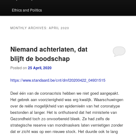
primary
secondary
Ethics and Politics
content
content
MONTHLY ARCHIVES:
APRIL 2020
Niemand achterlaten, dat
blijft de boodschap
Posted on
25 April, 2020
https://www.standaard.be/cnt/dmf20200422_04931515
Deel één van de coronacrisis hebben we niet goed aangepakt.
Het gebrek aan voorzienigheid was erg kwalijk. Waarschuwingen
over de reële mogelijkheid van epidemieën van het coronatype
bestonden al langer. Het is onthutsend dat het ministerie van
Gezondheid toch zo onvoorbereid bleek. Ze had zelfs de
strategische reserve van mondmaskers laten vernietigen zonder
dat er zicht was op een nieuwe stock. Het duurde ook te lang