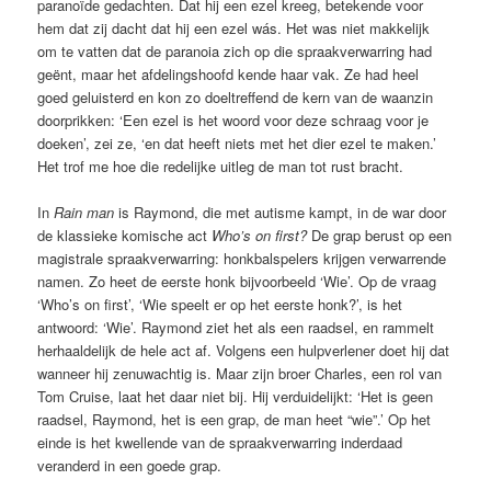
paranoïde gedachten. Dat hij een ezel kreeg, betekende voor
hem dat zij dacht dat hij een ezel wás. Het was niet makkelijk
om te vatten dat de paranoia zich op die spraakverwarring had
geënt, maar het afdelingshoofd kende haar vak. Ze had heel
goed geluisterd en kon zo doeltreffend de kern van de waanzin
doorprikken: ‘Een ezel is het woord voor deze schraag voor je
doeken’, zei ze, ‘en dat heeft niets met het dier ezel te maken.’
Het trof me hoe die redelijke uitleg de man tot rust bracht.
In
Rain man
is Raymond, die met autisme kampt, in de war door
de klassieke komische act
Who’s on first?
De grap berust op een
magistrale spraakverwarring: honkbalspelers krijgen verwarrende
namen. Zo heet de eerste honk bijvoorbeeld ‘Wie’. Op de vraag
‘Who’s on first’, ‘Wie speelt er op het eerste honk?’, is het
antwoord: ‘Wie’. Raymond ziet het als een raadsel, en rammelt
herhaaldelijk de hele act af. Volgens een hulpverlener doet hij dat
wanneer hij zenuwachtig is. Maar zijn broer Charles, een rol van
Tom Cruise, laat het daar niet bij. Hij verduidelijkt: ‘Het is geen
raadsel, Raymond, het is een grap, de man heet “wie”.’ Op het
einde is het kwellende van de spraakverwarring inderdaad
veranderd in een goede grap.