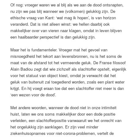
Of nog: vroeger waren we al blij als we aan de dood ontsnapten,
nu zijn we pas blij wanneer we (volkomen) gelukkig zijn. De
ethische vraag van Kant: ‘wat mag ik hopen’, is van horizon
veranderd. Dat is niet alleen winst: we hellen daarbij ook
makkelijker over van vieren naar klagen, omdat in leven blijven
een haalbaarder perspectief is dan gelukkig zijn.
Maar het is fundamenteler. Vroeger mat het gevoel van
misnoegdheid het tekort aan levensbronnen, nu is het soms de
maat van de afstand tot het vermeende geluk. De Franse filosoof
Alain Badiou zegt dat wie zichzelf als slachtoffer opstelt, eigenlijk
voor het statuut van object kiest, omdat je verwacht dat het
geluk van buitenuit zal toegediend worden, zoals een plant water
krijgt. En hij voegt eraan toe dat een slachtoffer niet meer is dan
‘een wezen voor de dood’.
Met andere woorden, wanneer de dood niet in onze intimiteit
huist, laten we ons soms makkelijker door een dode positie
verleiden, een slachtofferpositie vanwaaruit we het onrecht van
het ongelukkig zijn aanklagen. Er zijn veel minder
ziekenhuisopnames voor niet-corona-problemen, vertelt de