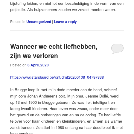
bijsturing leiden, en niet tot een beschuldiging in de vorm van een
projectie. Als hulpverleners zouden we zoveel moeten weten.
Posted in
Uncategorized
|
Leave a reply
Wanneer we echt liefhebben,
zijn we verloren
Posted on
6 April, 2020
https://www.standaard.be/cnt/dmf20200108_04797838
In Brugge loop ik met mijn dode moeder aan de hand, schreef
mijn oom Johan Anthierens ooit. Mijn oma, Jeanne ­Dollé, werd
op 13 mei 1900 in Brugge ge­boren. Ze was fier, intelligent en
kreeg twaalf kinderen. Haar leven was zwaar, onder meer door
het geweld en de ont­beringen van en na de oorlog. Ze had liefde
te over voor haar kinderen en kleinkinderen, en armen als warme
zandstranden. Ze stierf in 1980 en lang na haar dood bleef ik met
haar spreken.