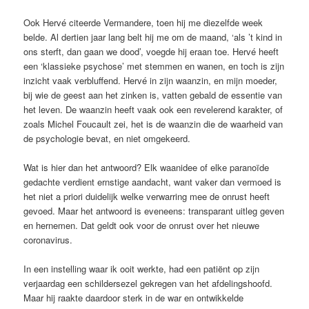
Ook Hervé citeerde Vermandere, toen hij me diezelfde week
belde. Al dertien jaar lang belt hij me om de maand, ‘als ’t kind in
ons sterft, dan gaan we dood’, voegde hij eraan toe. Hervé heeft
een ‘klassieke psychose’ met stemmen en wanen, en toch is zijn
inzicht vaak verbluffend. Hervé in zijn waanzin, en mijn moeder,
bij wie de geest aan het zinken is, vatten gebald de essentie van
het leven. De waanzin heeft vaak ook een revelerend karakter, of
zoals Michel Foucault zei, het is de waanzin die de waarheid van
de psychologie bevat, en niet omgekeerd.
Wat is hier dan het antwoord? Elk waanidee of elke paranoïde
gedachte verdient ernstige aandacht, want vaker dan vermoed is
het niet a priori duidelijk welke verwarring mee de onrust heeft
gevoed. Maar het antwoord is eveneens: transparant uitleg geven
en hernemen. Dat geldt ook voor de onrust over het nieuwe
coronavirus.
In een instelling waar ik ooit werkte, had een patiënt op zijn
verjaardag een schildersezel gekregen van het afdelingshoofd.
Maar hij raakte daardoor sterk in de war en ontwikkelde