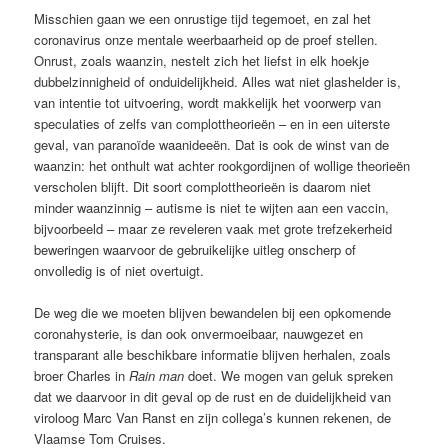
Misschien gaan we een onrustige tijd tegemoet, en zal het
coronavirus onze mentale weerbaarheid op de proef stellen.
Onrust, zoals waanzin, nestelt zich het liefst in elk hoekje
dubbelzinnigheid of onduidelijkheid. Alles wat niet glashelder is,
van intentie tot uitvoering, wordt makkelijk het voorwerp van
speculaties of zelfs van complottheorieën – en in een uiterste
geval, van paranoïde waanideeën. Dat is ook de winst van de
waanzin: het onthult wat achter rookgordijnen of wollige theorieën
verscholen blijft. Dit soort complottheo­rieën is daarom niet
minder waanzinnig – autisme is niet te wijten aan een vaccin,
bijvoorbeeld – maar ze reveleren vaak met grote trefzekerheid
beweringen waarvoor de gebruikelijke uitleg onscherp of
onvolledig is of niet overtuigt.
De weg die we moeten blijven bewandelen bij een opkomende
coronahysterie, is dan ook onvermoeibaar, nauwgezet en
transparant alle beschikbare informatie blijven herhalen, zoals
broer Charles in
Rain man
doet. We mogen van geluk spreken
dat we daarvoor in dit geval op de rust en de duidelijkheid van
viroloog Marc Van Ranst en zijn collega’s kunnen rekenen, de
Vlaamse Tom Cruises.