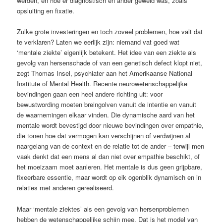
werden, en hoe er diagnostisch en ander geweld was, zoals
opsluiting en fixatie.
Zulke grote investeringen en toch zoveel problemen, hoe valt dat
te verklaren? Laten we eerlijk zijn: niemand vat goed wat
‘mentale ziekte’ eigenlijk betekent. Het idee van een ziekte als
gevolg van ­hersenschade of van een genetisch defect klopt niet,
zegt Thomas Insel, psychiater aan het Amerikaanse National
Institute of Mental Health. Recente neurowetenschappelijke
bevindingen gaan een heel andere richting uit: voor
bewustwording moeten breingolven vanuit de intentie en vanuit
de waarnemingen elkaar vinden. Die dynamische aard van het
mentale wordt bevestigd door nieuwe bevindingen over empathie,
die tonen hoe dat vermogen kan verschijnen of verdwijnen al
naargelang van de context en de relatie tot de ander – terwijl men
vaak denkt dat een mens al dan niet over empathie beschikt, of
het moeizaam moet aanleren. Het ­mentale is dus geen grijpbare,
fixeerbare ­essentie, maar wordt op elk ogenblik ­dynamisch en in
relaties met anderen gerealiseerd.
Maar ‘mentale ziektes’ als een gevolg van hersenproblemen
hebben de wetenschappelijke schijn mee. Dat is het model van