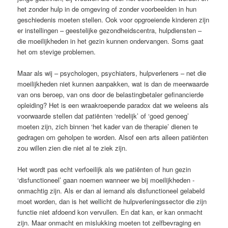
het zonder hulp in de omgeving of zonder voorbeelden in hun
geschiedenis moeten stellen. Ook voor opgroeiende kinderen zijn
er instellingen – geestelijke gezondheidscentra, hulpdiensten –
die moeilijkheden in het gezin kunnen ondervangen. Soms gaat
het om stevige problemen.
Maar als wij – psychologen, psychiaters, hulpverleners – net die
moeilijkheden niet kunnen aanpakken, wat is dan de meerwaarde
van ons beroep, van ons door de ­belastingbetaler gefinancierde
opleiding? Het is een wraakroepende paradox dat we weleens als
voorwaarde stellen dat patiënten ‘redelijk’ of ‘goed genoeg’
moeten zijn, zich binnen ‘het kader van de therapie’ dienen te
gedragen om geholpen te worden. Alsof een arts alleen patiënten
zou willen zien die niet al te ziek zijn.
Het wordt pas echt verfoeilijk als we ­patiënten of hun gezin
‘disfunctioneel’ gaan noemen wanneer we bij moeilijkheden ­
onmachtig zijn. Als er dan al iemand als ­disfunctioneel gelabeld
moet worden, dan is het wellicht de hulpverleningssector die zijn
functie niet afdoend kon vervullen. En dat kan, er kan onmacht
zijn. Maar onmacht en mislukking moeten tot zelfbevraging en