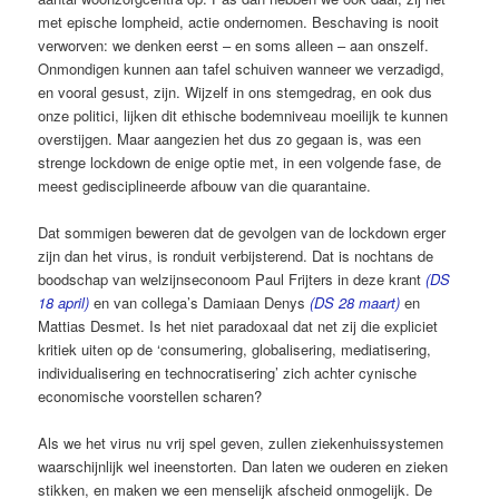
met epische lompheid, actie ondernomen. Beschaving is nooit
verworven: we denken eerst – en soms alleen – aan onszelf.
Onmondigen kunnen aan tafel schuiven wanneer we verzadigd,
en vooral gesust, zijn. Wijzelf in ons stemgedrag, en ook dus
onze politici, lijken dit ethische bodemniveau moeilijk te kunnen
overstijgen. Maar aangezien het dus zo gegaan is, was een
strenge lockdown de enige optie met, in een volgende fase, de
meest gedisciplineerde afbouw van die quarantaine.
Dat sommigen beweren dat de gevolgen van de lockdown erger
zijn dan het virus, is ronduit verbijsterend. Dat is nochtans de
boodschap van welzijnseconoom Paul Frijters in deze krant
(DS
18 april)
en van collega’s Damiaan Denys
(DS 28 maart)
en
Mattias Desmet. Is het niet paradoxaal dat net zij die expliciet
kritiek uiten op de ‘consumering, globalisering, mediatisering,
individualisering en technocratisering’ zich achter cynische
economische voorstellen scharen?
Als we het virus nu vrij spel geven, zullen ziekenhuissystemen
waarschijnlijk wel ineenstorten. Dan laten we ouderen en zieken
stikken, en maken we een menselijk afscheid onmogelijk. De