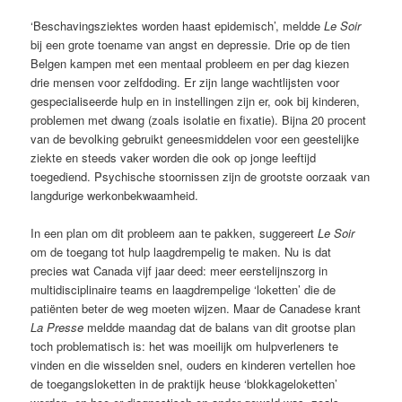
‘Beschavingsziektes worden haast epidemisch’, meldde
Le Soir
bij een grote toename van angst en depressie. Drie op de tien
Belgen kampen met een mentaal probleem en per dag kiezen
drie mensen voor zelfdoding. Er zijn lange wachtlijsten voor
gespecialiseerde hulp en in instellingen zijn er, ook bij kinderen,
problemen met dwang (zoals isolatie en fixatie). Bijna 20 procent
van de ­bevolking gebruikt geneesmiddelen voor een geestelijke
ziekte en steeds vaker worden die ook op jonge leeftijd
toegediend. Psychische stoornissen zijn de grootste oorzaak van
langdurige werkonbekwaamheid.
In een plan om dit probleem aan te pakken, suggereert
Le Soir
om de toegang tot hulp laagdrempelig te maken. Nu is dat
precies wat Canada vijf jaar deed: meer eerstelijnszorg in
multidisciplinaire teams en laagdrempelige ‘loketten’ die de
patiënten beter de weg moeten wijzen. Maar de Canadese krant
La Presse
meldde maandag dat de balans van dit grootse plan
toch problematisch is: het was moeilijk om hulpverleners te
vinden en die wisselden snel, ouders en kinderen vertellen hoe
de toegangs­loketten in de praktijk heuse ‘blokkage­loketten’