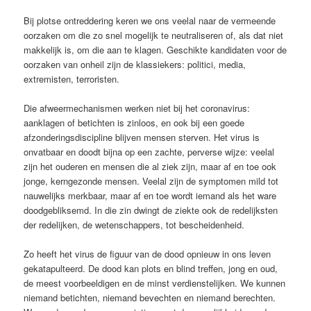
Bij plotse ontreddering keren we ons veelal naar de vermeende
oorzaken om die zo snel mogelijk te neutraliseren of, als dat niet
makkelijk is, om die aan te klagen. Geschikte kandidaten voor de
oorzaken van onheil zijn de klassiekers: politici, media,
extremisten, terroristen.
Die afweermechanismen werken niet bij het coronavirus:
aanklagen of betichten is zinloos, en ook bij een goede
afzonderingsdiscipline blijven mensen sterven. Het virus is
onvatbaar en doodt bijna op een zachte, perverse wijze: veelal
zijn het ouderen en mensen die al ziek zijn, maar af en toe ook
jonge, kerngezonde mensen. Veelal zijn de symptomen mild tot
nauwelijks merkbaar, maar af en toe wordt iemand als het ware
doodgebliksemd. In die zin dwingt de ziekte ook de redelijksten
der redelijken, de wetenschappers, tot bescheidenheid.
Zo heeft het virus de figuur van de dood opnieuw in ons leven
gekatapulteerd. De dood kan plots en blind treffen, jong en oud,
de meest voorbeeldigen en de minst verdienstelijken. We kunnen
niemand betichten, niemand bevechten en niemand berechten.