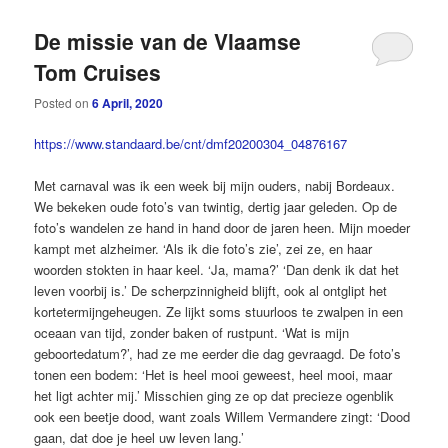
De missie van de Vlaamse
Tom Cruises
Posted on
6 April, 2020
https://www.standaard.be/cnt/dmf20200304_04876167
Met carnaval was ik een week bij mijn ouders, nabij Bordeaux.
We bekeken oude foto’s van twintig, dertig jaar geleden. Op de
foto’s wandelen ze hand in hand door de jaren heen. Mijn moeder
kampt met alzheimer. ‘Als ik die foto’s zie’, zei ze, en haar
woorden stokten in haar keel. ‘Ja, mama?’ ‘Dan denk ik dat het
leven voorbij is.’ De scherpzinnigheid blijft, ook al ontglipt het
kortetermijngeheugen. Ze lijkt soms stuurloos te zwalpen in een
oceaan van tijd, zonder baken of rustpunt. ‘Wat is mijn
geboortedatum?’, had ze me eerder die dag gevraagd. De foto’s
tonen een bodem: ‘Het is heel mooi geweest, heel mooi, maar
het ligt achter mij.’ Misschien ging ze op dat precieze ogenblik
ook een beetje dood, want zoals Willem Vermandere zingt: ‘Dood
gaan, dat doe je heel uw leven lang.’