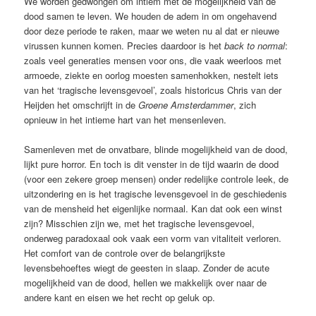
We worden gedwongen om intiem met de mogelijkheid van de
dood samen te leven. We houden de adem in om ongehavend
door deze periode te raken, maar we weten nu al dat er nieuwe
virussen kunnen komen. Precies daardoor is het
back to normal
:
zoals veel generaties mensen voor ons, die vaak weerloos met
armoede, ziekte en oorlog moesten samenhokken, nestelt iets
van het ‘tragische levensgevoel’, zoals historicus Chris van der
Heijden het omschrijft in de
Groene Amsterdammer
, zich
opnieuw in het intieme hart van het mensenleven.
Samenleven met de onvatbare, blinde mogelijkheid van de dood,
lijkt pure horror. En toch is dit venster in de tijd waarin de dood
(voor een zekere groep mensen) onder redelijke controle leek, de
uitzondering en is het tragische levensgevoel in de geschiedenis
van de mensheid het eigenlijke normaal. Kan dat ook een winst
zijn? Misschien zijn we, met het tragische levensgevoel,
onderweg paradoxaal ook vaak een vorm van vitaliteit verloren.
Het comfort van de controle over de belangrijkste
levensbehoeftes wiegt de geesten in slaap. Zonder de acute
mogelijkheid van de dood, hellen we makkelijk over naar de
andere kant en eisen we het recht op geluk op.