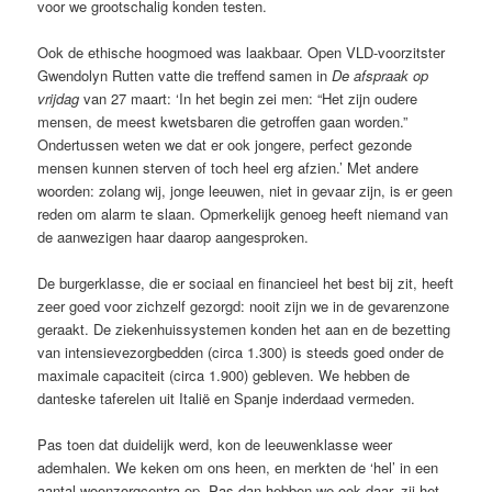
voor we grootschalig konden testen.
Ook de ethische hoogmoed was laakbaar. Open VLD-voorzitster
Gwendolyn Rutten vatte die treffend samen in
De afspraak op
vrijdag
van 27 maart: ‘In het begin zei men: “Het zijn oudere
mensen, de meest kwetsbaren die getroffen gaan worden.”
Ondertussen weten we dat er ook jongere, perfect gezonde
mensen kunnen sterven of toch heel erg afzien.’ Met andere
woorden: zolang wij, jonge leeuwen, niet in gevaar zijn, is er geen
reden om alarm te slaan. Opmerkelijk genoeg heeft niemand van
de aanwezigen haar daarop aangesproken.
De burgerklasse, die er sociaal en financieel het best bij zit, heeft
zeer goed voor zichzelf gezorgd: nooit zijn we in de gevarenzone
geraakt. De ziekenhuissystemen konden het aan en de bezetting
van intensievezorgbedden (circa 1.300) is steeds goed onder de
maximale capaciteit (circa 1.900) gebleven. We hebben de
danteske taferelen uit Italië en Spanje inderdaad vermeden.
Pas toen dat duidelijk werd, kon de leeuwenklasse weer
ademhalen. We keken om ons heen, en merkten de ‘hel’ in een
aantal woonzorgcentra op. Pas dan hebben we ook daar, zij het