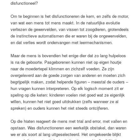
disfunctioneel?
Om te beginnen is het disfunctioneren de kern, en zelfs de motor,
van wat een mens tot mens maakt. In de natuurlijke evolutie
verliezen de gewervelden, van vissen tot zoogdieren, grotendeels
de instinctieve automatismen die er waren bij de ongewervelden,
en dat verlies wordt ondervangen met leermechanismen.
Maar de mens is bovendien het enige dier dat zo lang hulpeloos
is na de geboorte. Pasgeborenen kunnen niet op eigen houtje
naar de moedertepel klimmen en zichzelf voeden. Ze zijn
overgeleverd aan de goede zorgen van anderen en moeten zich
begrijpelijk maken, zodat helpende figuren – meestal de ouders –
hun vragen kunnen interpreteren. Op elk logisch moment zit er
speling op die keten: kinderen voelen niet goed wat ze eigenlijk
willen, kunnen het niet goed uitdrukken (zelfs wanneer ze al
spreken) en ouders kunnen het niet steeds ontcijferen.
Op die hiaten reageert de mens met trial and error, met vallen en
opstaan. Was disfunctioneren een werkelijk obstakel, dan waren
we er als soort al lang uitgeselecteerd. Het omgekeerde blijkt