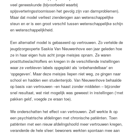
veel geneeskunde (bijvoorbeeld waarbij
spijsverteringsstoornissen het gevolg zijn van darmproblemen).
Maar dat ­model verliest zienderogen aan wetenschappelijke
steun en er is een groot ­verschil tussen wetenschappelijke schijn
en wetenschappelijkheid.
Een alternatief model is gebaseerd op vertrouwen. Zo vertelde de
jeugdzorg­experte Saskia Van Nieuwenhove een jaar geleden hoe
ze in haar eigen huis acht jonge meisjes opnam. Ze waren
prostitutieslachtoffers en kregen in de verschillende instellingen
waar ze verbleven labels ­opgeplakt als ‘onbehandelbaar’ en
‘opgegeven’. Maar deze meisjes liepen niet weg, ze gingen naar
school en hadden een studentenjob. Van Nieuwenhove behaalde
op basis van vertrouwen –en haast zonder middelen – bijzonder
snel resultaat, wat niet mogelijk was geweest in ­instellingen (‘met
pakken geld’, voegde ze eraan toe).
We onderschatten het effect van ­vertrouwen. Zelf werkte ik op
een psychiatrische afdelingen met chronische patiënten. Toen
patiënten met een nieuw ­afdelingshoofd meer vertrouwen kregen,
veranderde de hele sfeer: bewoners werkten spontaan mee aan