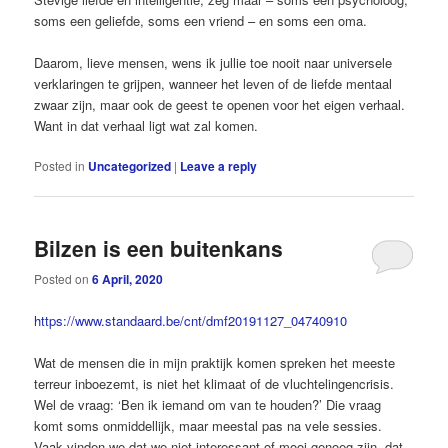
soms een geliefde, soms een vriend – en soms een oma.
Daarom, lieve mensen, wens ik jullie toe nooit naar universele
verklaringen te grijpen, wanneer het leven of de liefde mentaal
zwaar zijn, maar ook de geest te openen voor het eigen verhaal.
Want in dat verhaal ligt wat zal komen.
Posted in
Uncategorized
|
Leave a reply
Bilzen is een buitenkans
Posted on
6 April, 2020
https://www.standaard.be/cnt/dmf20191127_04740910
Wat de mensen die in mijn praktijk komen spreken het meeste
terreur inboezemt, is niet het klimaat of de vluchtelingencrisis.
Wel de vraag: ‘Ben ik iemand om van te houden?’ Die vraag
komt soms onmiddellijk, maar meestal pas na vele sessies.
Vaak vinden we dat we niet interessant of mooi genoeg zijn, dat