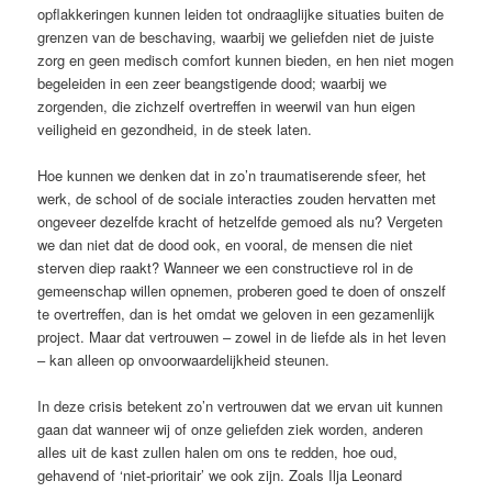
opflakkeringen kunnen leiden tot ondraaglijke situaties buiten de
grenzen van de beschaving, waarbij we geliefden niet de juiste
zorg en geen medisch comfort kunnen bieden, en hen niet mogen
begeleiden in een zeer beangstigende dood; waarbij we
zorgenden, die zichzelf overtreffen in weerwil van hun eigen
veiligheid en gezondheid, in de steek laten.
Hoe kunnen we denken dat in zo’n traumatiserende sfeer, het
werk, de school of de sociale interacties zouden hervatten met
ongeveer dezelfde kracht of hetzelfde gemoed als nu? Vergeten
we dan niet dat de dood ook, en vooral, de mensen die niet
sterven diep raakt? Wanneer we een constructieve rol in de
gemeenschap willen opnemen, proberen goed te doen of onszelf
te overtreffen, dan is het omdat we geloven in een gezamenlijk
project. Maar dat vertrouwen – zowel in de liefde als in het leven
– kan alleen op onvoorwaardelijkheid steunen.
In deze crisis betekent zo’n vertrouwen dat we ervan uit kunnen
gaan dat wanneer wij of onze geliefden ziek worden, anderen
alles uit de kast zullen halen om ons te redden, hoe oud,
gehavend of ‘niet-prioritair’ we ook zijn. Zoals Ilja Leonard