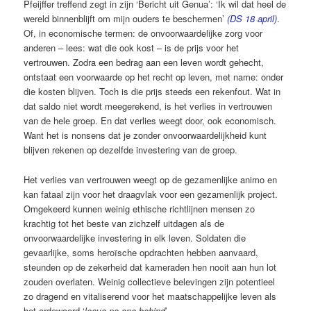
Pfeijffer treffend zegt in zijn ‘Bericht uit Genua’: ‘Ik wil dat heel de
wereld binnenblijft om mijn ouders te beschermen’
(DS 18 april)
.
Of, in economische termen: de onvoorwaardelijke zorg voor
anderen – lees: wat die ook kost – is de prijs voor het
vertrouwen.
Zodra een bedrag aan een leven wordt gehecht,
ontstaat een voorwaarde op het recht op leven, met name: onder
die kosten blijven. Toch is die prijs steeds een rekenfout. Wat in
dat saldo niet wordt meegerekend, is het verlies in vertrouwen
van de hele groep. En dat verlies weegt door, ook economisch.
Want het is nonsens dat je zonder onvoorwaardelijkheid kunt
blijven rekenen op dezelfde investering van de groep.
Het verlies van vertrouwen weegt op de gezamenlijke animo en
kan fataal zijn voor het draagvlak voor een gezamenlijk project.
Omgekeerd kunnen weinig ethische richtlijnen mensen zo
krachtig tot het beste van zichzelf uitdagen als de
onvoorwaardelijke investering in elk leven. Soldaten die
gevaarlijke, soms heroïsche opdrachten hebben aanvaard,
steunden op de zekerheid dat kameraden hen nooit aan hun lot
zouden overlaten. Weinig collectieve belevingen zijn potentieel
zo dragend en vitaliserend voor het maatschappelijke leven als
het ordewoord ‘
leave no one behind
’.