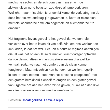
medische sector, en de schroom van mensen om de
ziekenhuizen nu te belasten zou deze afname verklaren.
Wellicht, maar misschien is er een bijkomende verklaring: nu de
dood het nieuwe ondraaglijke geworden is, komt er misschien
mentale weerbaarheid vrij om ongemakken allerhande zelf te
dragen?
Het tragische levensgevoel is het gevoel dat we controle
verliezen over het in leven blijven zelf. Als iets ons wakker kan
schudden, is dat het wel. Het kan autoritaire regimes aanzuigen
die, al was het op een illusoire manier, krachtdadiger optreden
dan de democratieën en hun onzekere wetenschappelijke
verhaal, zodat we naar het comfort van de slaap kunnen
terugkeren. Maar misschien kan het ook, en wellicht tegelijk,
leiden tot een intieme ‘reset’ van het ethische perspectief, met
een grotere bereidheid zichzelf te dragen en een groter gevoel
van urgentie om aan het leven zin te geven, nu we aan den lijve
ervaren hoezeer alles van waarde weerloos is.
Posted in
Uncategorized
|
Leave a reply