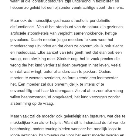
waar: al die ‘constructiefouten’ zijn uitgemond in flexibiliteit en
hebben zo geleid tot een bijzonder veerkrachtige soort, de mens.
Maar ook de menselijke gezinsconstructie is per definitie
disfunctioneel. Vanuit het standpunt van de natuur zijn gezinnen
artificiële stoomketels van verplicht samenhokkende, heftige
gevoelens. Daarin moeten jonge moeders telkens weer het
moederschap uitvinden en dat doen ze onvermijdelijk ook slecht
en inadequaat. Elke aanzet van iets geeft met dat elan ook een
wrong, een afwijking mee. Sterker nog, het is vaak precies die
wrong die het kind verder zal doen bewegen in het leven, veelal
om dat wat wringt, beter of anders aan te pakken. Ouders
moeten te wensen overlaten, zo formuleerde een leermeester
het. Een moeder zal dus onvermijdelijk te intens of te
onverschillig met haar kind omgaan. Ze zal al te zeer elke vraag
willen beantwoorden, of omgekeerd, het kind verzorgen zonder
afstemming op de vraag.
Maar vaak zal de moeder ook geleidelijk aan bijsturen, wat des te
makkelijker kan als er hulp is. Want dit is inderdaad de rol van de
beschaving: ondersteuning bieden wanneer het moeilijk loopt in
jonge gezinnen, bij vrouwen die voor het eerst moeder worden en