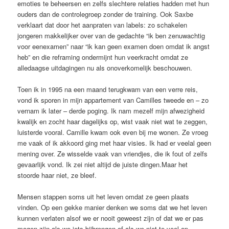
emoties te beheersen en zelfs slechtere relaties hadden met hun
ouders dan de controlegroep zonder de training. Ook Saxbe
verklaart dat door het aanpraten van labels: zo schakelen
jongeren makkelijker over van de gedachte “ik ben zenuwachtig
voor eenexamen” naar “ik kan geen examen doen omdat ik angst
heb” en die reframing ondermijnt hun veerkracht omdat ze
alledaagse uitdagingen nu als onoverkomelijk beschouwen.
Toen ik in 1995 na een maand terugkwam van een verre reis,
vond ik sporen in mijn appartement van Camilles tweede en – zo
vernam ik later – derde poging. Ik nam mezelf mijn afwezigheid
kwalijk en zocht haar dagelijks op, wist vaak niet wat te zeggen,
luisterde vooral. Camille kwam ook even bij me wonen. Ze vroeg
me vaak of ik akkoord ging met haar visies. Ik had er veelal geen
mening over. Ze wisselde vaak van vriendjes, die ik fout of zelfs
gevaarlijk vond. Ik zei niet altijd de juiste dingen.Maar het
stoorde haar niet, ze bleef.
Mensen stappen soms uit het leven omdat ze geen plaats
vinden. Op een gekke manier denken we soms dat we het leven
kunnen verlaten alsof we er nooit geweest zijn of dat we er pas
mogen zijn als we iets bijbrengen of als we niet te veel op