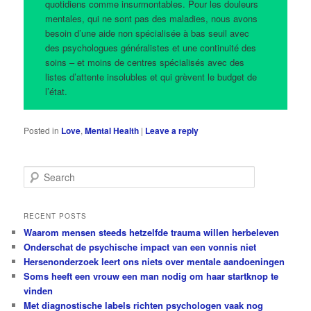
quotidiens comme insurmontables. Pour les douleurs
mentales, qui ne sont pas des maladies, nous avons
besoin d’une aide non spécialisée à bas seuil avec
des psychologues généralistes et une continuité des
soins – et moins de centres spécialisés avec des
listes d’attente insolubles et qui grèvent le budget de
l’état.
Posted in
Love
,
Mental Health
|
Leave a reply
S
e
a
r
RECENT POSTS
c
Waarom mensen steeds hetzelfde trauma willen herbeleven
h
Onderschat de psychische impact van een vonnis niet
Hersenonderzoek leert ons niets over mentale aandoeningen
Soms heeft een vrouw een man nodig om haar startknop te
vinden
Met diagnostische labels richten psychologen vaak nog