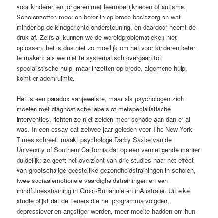
voor kinderen en jongeren met leermoeilijkheden of autisme.
Scholenzetten meer en beter in op brede basiszorg en wat
minder op de kindgerichte ondersteuning, en daardoor neemt de
druk af. Zelfs al kunnen we de wereldproblematieken niet
oplossen, het is dus niet zo moeilijk om het voor kinderen beter
te maken: als we niet te systematisch overgaan tot
specialistische hulp, maar inzetten op brede, algemene hulp,
komt er ademruimte.
Het is een paradox vanjewelste, maar als psychologen zich
moeien met diagnostische labels of metspecialistische
interventies, richten ze niet zelden meer schade aan dan er al
was. In een essay dat zetwee jaar geleden voor The New York
Times schreef, maakt psychologe Darby Saxbe van de
University of Southern California dat op een vernietigende manier
duidelijk: ze geeft het overzicht van drie studies naar het effect
van grootschalige geestelijke gezondheidstrainingen in scholen,
twee sociaalemotionele vaardigheidstrainingen en een
mindfulnesstraining in Groot-Brittannië en inAustralië. Uit elke
studie blijkt dat de tieners die het programma volgden,
depressiever en angstiger werden, meer moeite hadden om hun