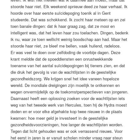
stoorde haar niet. Elk weekend opnieuw deed ze haar verhaal. Ik
hoorde over haar eerste suïcidepoging toenik al in Gent
studeerde. Dat was schokkend. Ik zocht haar meteen op en zei
toen banale dingen: dat ik haar graag zag, dat ze mooi en
intelligent was, dat het leven haar zou toelachen. Dingen, bedenk
ik nu, waar ze toen wellicht weinig boodschap aan had. Maar het
stoorde haar niet, ze bleef me bellen, vaak huilend, radeloos.
Er was veel te doen over zelfdoding de voorbije dagen. Deze
krant meldde dat de spoeddiensten een onrustwekkende
toename van het aantal suïcidepogingen bij tieners zien, en dat
die druk het gevolg is van de wachtlijsten in de geestelijke
gezondheidszorg. We krijgen snel het idee vaneen hopeloze
wereld. De mondiale dreigingen zijn moeilijk te ontkennen en
wegen onvermijdelijk op de toekomstperspectieven van jongeren.
Daarnaast heeft een oplossing zoeken voor de wachtlijsten iets
weg van het tweede werk van Hercules, toen hij de Hydra moest
doden en er voor elke afgehakte kop twee nieuwe in de plaats
kwamen: hoe meer geld je investeert in de geestelijke
gezondheidsvoorzieningen, hoe langer de wachtlijsten worden.
Tegen dat licht gehouden was er ook verrassend nieuws. Voor
het eerst in jaren is er vanuit scholen minder vraag naar steun