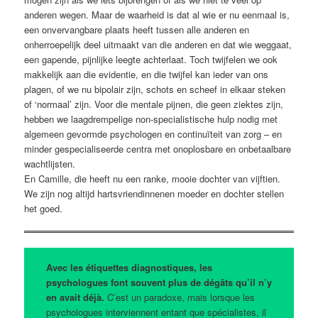
anderen wegen. Maar de waarheid is dat al wie er nu eenmaal is,
een onvervangbare plaats heeft tussen alle anderen en
onherroepelijk deel uitmaakt van die anderen en dat wie weggaat,
een gapende, pijnlijke leegte achterlaat. Toch twijfelen we ook
makkelijk aan die evidentie, en die twijfel kan ieder van ons
plagen, of we nu bipolair zijn, schots en scheef in elkaar steken
of ‘normaal’ zijn. Voor die mentale pijnen, die geen ziektes zijn,
hebben we laagdrempelige non-specialistische hulp nodig met
algemeen gevormde psychologen en continuïteit van zorg – en
minder gespecialiseerde centra met onoplosbare en onbetaalbare
wachtlijsten.
En Camille, die heeft nu een ranke, mooie dochter van vijftien.
We zijn nog altijd hartsvriendinnenen moeder en dochter stellen
het goed.
Avec les étiquettes diagnostiques, les
psychologues font souvent plus de dégâts qu’il n’y
en avait déjà.
C’est un paradoxe, mais lorsque les
psychologues interviennent entant que spécialistes, il