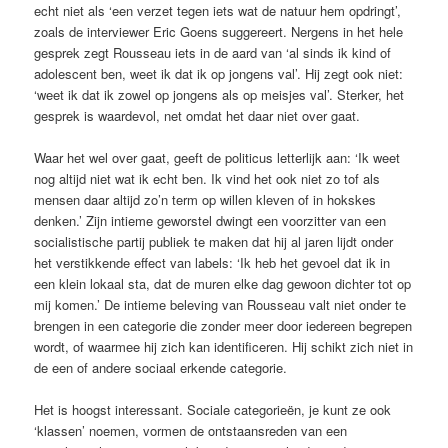
echt niet als ‘een verzet tegen iets wat de natuur hem opdringt’,
zoals de interviewer Eric Goens suggereert. Nergens in het hele
gesprek zegt Rousseau iets in de aard van ‘al sinds ik kind of
adolescent ben, weet ik dat ik op jongens val’. Hij zegt ook niet:
‘weet ik dat ik zowel op jongens als op meisjes val’. Sterker, het
gesprek is waardevol, net omdat het daar niet over gaat.
Waar het wel over gaat, geeft de politicus letterlijk aan: ‘Ik weet
nog altijd niet wat ik echt ben. Ik vind het ook niet zo tof als
mensen daar altijd zo’n term op willen kleven of in hokskes
denken.’ Zijn intieme geworstel dwingt een voorzitter van een
socialistische partij publiek te maken dat hij al jaren lijdt onder
het verstikkende effect van labels: ‘Ik heb het gevoel dat ik in
een klein lokaal sta, dat de muren elke dag gewoon dichter tot op
mij komen.’ De intieme beleving van Rousseau valt niet onder te
brengen in een categorie die zonder meer door iedereen begrepen
wordt, of waarmee hij zich kan identificeren. Hij schikt zich niet in
de een of andere sociaal erkende categorie.
Het is hoogst interessant. Sociale categorieën, je kunt ze ook
‘klassen’ noemen, vormen de ontstaansreden van een