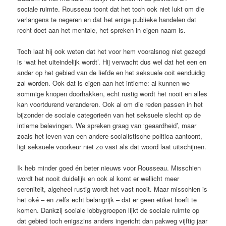
sociale ruimte. Rousseau toont dat het toch ook niet lukt om die
verlangens te negeren en dat het enige publieke handelen dat
recht doet aan het mentale, het spreken in eigen naam is.
Toch laat hij ook weten dat het voor hem vooralsnog niet gezegd
is ‘wat het uiteindelijk wordt’. Hij verwacht dus wel dat het een en
ander op het gebied van de liefde en het seksuele ooit eenduidig
zal worden. Ook dat is eigen aan het intieme: al kunnen we
sommige knopen doorhakken, echt rustig wordt het nooit en alles
kan voortdurend veranderen. Ook al om die reden passen in het
bijzonder de sociale categorieën van het seksuele slecht op de
intieme belevingen. We spreken graag van ‘geaardheid’, maar
zoals het leven van een andere socialistische politica aantoont,
ligt seksuele voorkeur niet zo vast als dat woord laat uitschijnen.
Ik heb minder goed én beter nieuws voor Rousseau. Misschien
wordt het nooit duidelijk en ook al komt er wellicht meer
sereniteit, algeheel rustig wordt het vast nooit. Maar misschien is
het oké – en zelfs echt belangrijk – dat er geen etiket hoeft te
komen. Dankzij sociale lobbygroepen lijkt de sociale ruimte op
dat gebied toch enigszins anders ingericht dan pakweg vijftig jaar