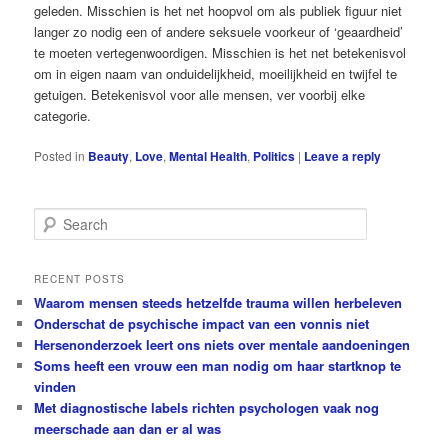
geleden. Misschien is het net hoopvol om als publiek figuur niet
langer zo nodig een of andere seksuele voorkeur of ‘geaardheid’
te moeten vertegenwoordigen. Misschien is het net betekenisvol
om in eigen naam van onduidelijkheid, moeilijkheid en twijfel te
getuigen. Betekenisvol voor alle mensen, ver voorbij elke
categorie.
Posted in
Beauty
,
Love
,
Mental Health
,
Politics
|
Leave a reply
S
e
a
r
RECENT POSTS
c
Waarom mensen steeds hetzelfde trauma willen herbeleven
h
Onderschat de psychische impact van een vonnis niet
Hersenonderzoek leert ons niets over mentale aandoeningen
Soms heeft een vrouw een man nodig om haar startknop te
vinden
Met diagnostische labels richten psychologen vaak nog
meerschade aan dan er al was