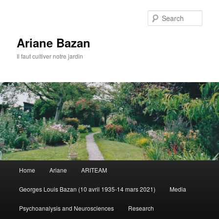
Sear
Ariane Bazan
Il faut cultiver notre jardin
Main
Home
Ariane
ARITEAM
Skip
Skip
menu
Georges Louis Bazan (10 avril 1935-14 mars 2021)
Media
to
to
Psychoanalysis and Neurosciences
Research
primary
secondary