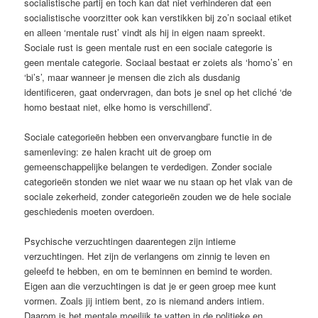
socialistische partij en toch kan dat niet verhinderen dat een
socialistische voorzitter ook kan verstikken bij zo’n sociaal etiket
en alleen ‘mentale rust’ vindt als hij in eigen naam spreekt.
Sociale rust is geen mentale rust en een sociale categorie is
geen mentale categorie. Sociaal bestaat er zoiets als ‘homo’s’ en
‘bi’s’, maar wanneer je mensen die zich als dusdanig
identificeren, gaat ondervragen, dan bots je snel op het cliché ‘de
homo bestaat niet, elke homo is verschillend’.
Sociale categorieën hebben een onvervangbare functie in de
samenleving: ze halen kracht uit de groep om
gemeenschappelijke belangen te verdedigen. Zonder sociale
categorieën stonden we niet waar we nu staan op het vlak van de
sociale zekerheid, zonder categorieën zouden we de hele sociale
geschiedenis moeten overdoen.
Psychische verzuchtingen daarentegen zijn intieme
verzuchtingen. Het zijn de verlangens om zinnig te leven en
geleefd te hebben, en om te beminnen en bemind te worden.
Eigen aan die verzuchtingen is dat je er geen groep mee kunt
vormen. Zoals jij intiem bent, zo is niemand anders intiem.
Daarom is het mentale moeilijk te vatten in de politieke en