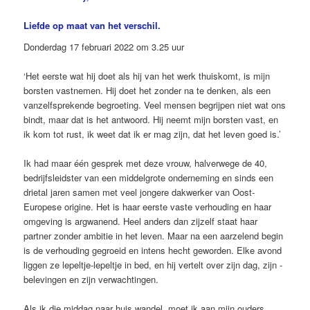
Liefde op maat van het verschil.
Donderdag 17 februari 2022 om 3.25 uur
‘Het eerste wat hij doet als hij van het werk thuiskomt, is mijn
borsten vastnemen. Hij doet het zonder na te denken, als een
vanzelfsprekende begroeting. Veel mensen begrijpen niet wat ons
bindt, maar dat is het antwoord. Hij neemt mijn borsten vast, en
ik kom tot rust, ik weet dat ik er mag zijn, dat het leven goed is.’
Ik had maar één gesprek met deze vrouw, halverwege de 40,
bedrijfsleidster van een middelgrote onderneming en sinds een
drietal jaren ­samen met veel jongere dakwerker van Oost-
Europese origine. Het is haar eerste vaste verhouding en haar
omgeving is argwanend. Heel anders dan zijzelf staat haar
partner zonder ambitie in het leven. Maar na een aarzelend begin
is de verhouding ­gegroeid en intens hecht geworden. Elke avond
liggen ze lepeltje-lepeltje in bed, en hij vertelt over zijn dag, zijn ­
belevingen en zijn verwachtingen.
Als ik die middag naar huis wandel, moet ik aan mijn ­ouders