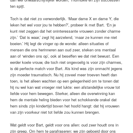
ten spijt.
Toch is dat niet zo verwonderlijk. ‘Maar dame X en dame Y, die
leken het wel voor jou te hebben?’, probeer ik met Bart. ‘En je
kunt niet zeggen dat het oninteressante vrouwen zonder charme
zijn.’ ‘Dat is waar,’ zegt hij aarzelend, ‘maar ze kunnen me niet
boeien.’ Hij legt de vinger op de wonde: alleen situaties of
mensen die ons herinneren aan oud zeer, ­steken ons mentaal
aan of ‘winden ons op’, ook al beseffen we dat niet bewust. Een
eerder koele vrouw, die toch niet ongevoelig is voor zijn charmes,
is dé perfecte match voor Bart. Als kind was zijn onmacht jegens
zijn moeder traumatisch. Nu hij ­zoveel meer troeven heeft dan
toen, is het alleen wachten op een gelegenheid om te tonen dat
hij nu wel kan wat vroeger niet lukte: een afstandelijke vrouw tot
liefde voor hem bewegen. Sterker, alleen die overwinning kan
hem de mentale heling bieden voor het schokkende orakel dat
hem sinds zijn kindertijd boven het hoofd hangt: dat hij vrouwen
van zijn voorkeur niet tot liefde zou kunnen brengen.
Wat geldt voor Bart, geldt voor ons allen: oud zeer houdt ons in
zijn greep. Om hem te parafraseren: we zijn geboeid door ons