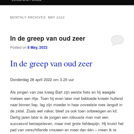
content
content
MONTHLY ARCHIVES:
MAY 2022
In de greep van oud zeer
Posted on
8 May, 2022
In de greep van oud zeer
Donderdag 28 april 2022 om 3.25 uur
Als jongen van zes kreeg Bart zijn eerste fiets en hij waagde
meteen een ritje. Toen hij even later met bebloede knieën huilend
naar binnen liep, lag zijn moeder in haar zoveelste roes languit in
de zetel. Zoals wel vaker, bleef ze ook toen onbewogen en kil.
Dertig jaren later is de jongen een ­robuuste man met een
succesvol ­beroepsleven, maar met grote liefdespijn. Hij kruist het
pad van verschillende vrouwen en meer dan één – meen ik te