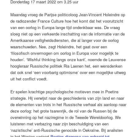
Donderdag 17 maart 2022 om 3.25 uur
Maandag vroeg de Parijse politicoloog Jean-Vincent Holeindre op
de radiozender France Culture hoe het komt dat het vooruitzicht
van een oorlog in Europa lange tijd ondenkbaar was. De vraag
sloeg niet op een verkeerde inschatting van de informatie van de
Amerikaanse veiligheidsdiensten, die al langer voor de oorlog
waarschuwden. Nee, zegt Holeindre, het gaat over een
‘filosofisch onvermogen om oorlog in Europa voor mogelijk te
houden’. ‘Wishful thinking langs onze kant’, noemde de Leuvense
hoogleraar Russische politiek Ria Laenen het, een wensdenken
dat ook snel ‘een voorbarig optimisme’ over een mogelijke uitweg
uit het conflict voedt.
Er spelen krachtige psycholo­gische motieven mee in Poetins
strategie. Hij verwijst naar de ­geschiedenis van zijn land en naar
de elementen van trots in het Russische verhaal als aanloop naar
deze oorlog: het grote tsarenrijk, de rol van de Russen bij de
overwinning op het naziregime in de Tweede ­Wereldoorlog. We
luisteren met verbazing naar zijn beschuldiging van een
‘nazistische’ anti-Russische ­genocide in Oekraïne. Bij analisten
in het Westen varieert
Poetins diagnose
van gehaaid
tot