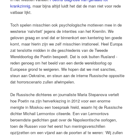
krankzinnig
, maar bijna altijd luidt het dat de man niet voor rede
vatbaar lijkt.
Toch spelen misschien ook psychologische motieven mee in de
westerse ‘naïviteit’ jegens de intenties van het Kremlin. We
geloven graag en snel dat er binnenkort een kentering ten goede
komt, maar hierin zijn we zelf misschien irrationeel. Heel Europa
zat tenslotte midden in die geschiedenis van de Tweede
Wereldoorlog die Poetin ­bespeelt. Dat is ook buiten Rusland ­
reden genoeg om het beeld van een derde wereldoorlog op
Europese grond te weigeren. We hopen dat we met sancties,
steun aan Oekraïne, en steun aan de interne Russische oppositie
dat horrorscenario zullen afwimpelen.
De Russische dichteres en journaliste Maria Stepanova vertelt
hoe Poetin na zijn herverkiezing in 2012 voor een enorme
menigte in Moskou een toespraak hield, waarin hij de Russische
dichter Michail ­Lermontov citeerde. Een van ­Lermontovs
beroemdste gedichten gaat over de Napoleontische oorlogen,
toen de Russen voor het eerst hun meningsverschillen
opzijzetten om een vijand aan de poorten af te weren: ‘Wij zullen