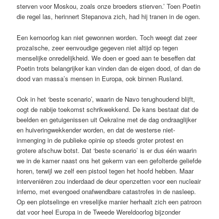
sterven voor Moskou, zoals onze broeders stierven.’ Toen Poetin
die regel las, herinnert Stepanova zich, had hij tranen in de ogen.
Een kernoorlog kan niet gewonnen worden. Toch weegt dat zeer
prozaïsche, zeer eenvoudige gegeven niet altijd op tegen
menselijke onredelijkheid. We doen er goed aan te beseffen dat
Poetin trots ­belangrijker kan vinden dan de ­eigen dood, of dan de
dood van massa’s mensen in Europa, ook ­binnen Rusland.
Ook in het ‘beste scenario’, waarin de Navo terughoudend blijft,
oogt de nabije toekomst schrikwekkend. De kans bestaat dat de
beelden en getuigenissen uit Oekraïne met de dag ondraaglijker
en huiveringwekkender worden, en dat de westerse niet-
inmenging in de ­publieke opinie op steeds groter protest en
grotere afschuw botst. Dat ‘beste scenario’ is er dus één waarin
we in de kamer naast ons het gekerm van een gefolterde geliefde
horen, terwijl we zelf een pistool ­tegen het hoofd hebben. Maar
interveniëren zou inderdaad de deur openzetten voor een nucleair
inferno, met evengoed onafwendbare ­catastrofes in de nasleep.
Op een plotselinge en vreselijke manier herhaalt zich een ­patroon
dat voor heel Europa in de Tweede Wereldoorlog bijzonder