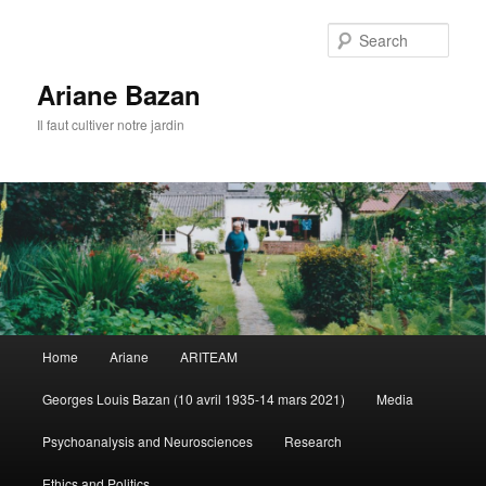
Sear
Ariane Bazan
Il faut cultiver notre jardin
Main
Home
Ariane
ARITEAM
Skip
Skip
menu
Georges Louis Bazan (10 avril 1935-14 mars 2021)
Media
to
to
Psychoanalysis and Neurosciences
Research
primary
secondary
Ethics and Politics