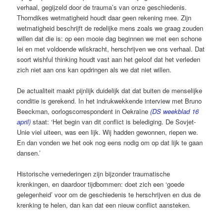
verhaal, ­gegijzeld door de trauma’s van onze geschiedenis.
Thorndikes wetmatigheid houdt daar geen rekening mee. Zijn
wetmatigheid ­beschrijft de redelijke mens zoals we graag zouden
willen dat die is: op een mooie dag beginnen we met een schone
lei en met voldoende wilskracht, herschrijven we ons verhaal. Dat
soort wishful thinking houdt vast aan het ­geloof dat het verleden
zich niet aan ons kan opdringen als we dat niet willen.
De actualiteit maakt pijnlijk duidelijk dat dat buiten de menselijke
conditie is gerekend. In het indrukwekkende interview met Bruno
Beeckman, oorlogscorrespondent in Oekraïne
(DS weekblad 16
april)
staat: ‘Het begin van dit conflict is belediging. De Sovjet-
Unie viel uiteen, was een lijk. Wij hadden gewonnen, ­riepen we.
En dan vonden we het ook nog eens ­nodig om op dat lijk te gaan
dansen.’
Historische vernederingen zijn bijzonder traumatische
krenkingen, en daardoor tijdbommen: doet zich een ‘goede
gelegenheid’ voor om de geschiedenis te herschrijven en dus de
krenking te helen, dan kan dat een nieuw conflict aansteken.