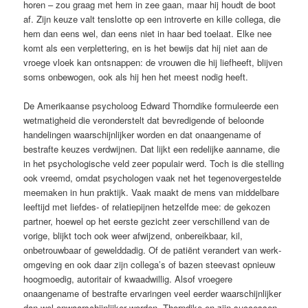
horen – zou graag met hem in zee gaan, maar hij houdt de boot
af. Zijn keuze valt tenslotte op een introverte en kille collega, die
hem dan eens wel, dan eens niet in haar bed toelaat. Elke nee
komt als een verplettering, en is het bewijs dat hij niet aan de
vroege vloek kan ontsnappen: de vrouwen die hij liefheeft, blijven
soms onbewogen, ook als hij hen het meest nodig heeft.
De Amerikaanse psycholoog Edward Thorndike formuleerde een
wetmatigheid die veronderstelt dat bevredigende of beloonde
handelingen waarschijnlijker worden en dat onaangename of
bestrafte keuzes verdwijnen. Dat lijkt een redelijke aan­name, die
in het psycho­­lo­gische veld zeer populair werd. Toch is die stelling
ook vreemd, omdat psychologen vaak net het tegenovergestelde
meemaken in hun praktijk. Vaak maakt de mens van middelbare
leeftijd met liefdes- of relatie­pijnen hetzelfde mee: de gekozen
partner, hoewel op het eerste gezicht zeer verschillend van de
vorige, blijkt toch ook weer afwijzend, onbereikbaar, kil,
onbetrouwbaar of gewelddadig. Of de patiënt verandert van werk­
omgeving en ook daar zijn collega’s of bazen steevast opnieuw
hoogmoedig, autoritair of kwaadwillig. Alsof vroegere
onaangename of bestrafte ervaringen veel eerder waarschijnlijker
dan wel onwaarschijnlijker worden, Thorndike en zijn successen