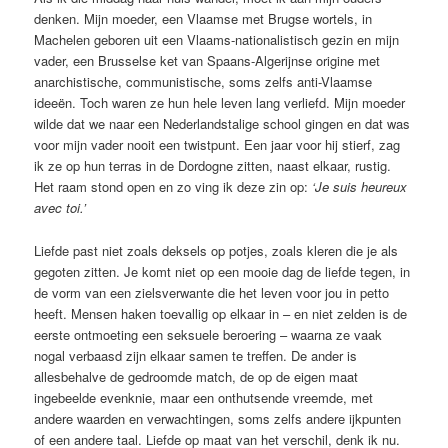
denken. Mijn moeder, een Vlaamse met Brugse wortels, in
Machelen ­geboren uit een Vlaams-nationalistisch gezin en mijn
vader, een Brusselse ket van Spaans-Algerijnse origine met
anarchistische, communistische, soms zelfs anti-Vlaamse
ideeën. Toch waren ze hun hele leven lang verliefd. Mijn moeder
wilde dat we naar een Nederlandstalige school gingen en dat was
voor mijn vader nooit een twistpunt. Een jaar voor hij stierf, zag
ik ze op hun terras in de Dordogne zitten, naast elkaar, rustig.
Het raam stond open en zo ving ik deze zin op:
‘Je suis heureux
avec toi.’
Liefde past niet zoals deksels op potjes, zoals kleren die je als
gegoten zitten. Je komt niet op een mooie dag de liefde tegen, in
de vorm van een zielsverwante die het leven voor jou in petto
heeft. Mensen ­haken toevallig op elkaar in – en niet zelden is de
eerste ontmoeting een seksuele beroering – waarna ze vaak
nogal verbaasd zijn elkaar samen te treffen. De ander is
allesbehalve de ­gedroomde match, de op de eigen maat
ingebeelde evenknie, maar een onthutsende vreemde, met
andere waarden en verwachtingen, soms zelfs andere ijkpunten
of een andere taal. Liefde op maat van het verschil, denk ik nu.