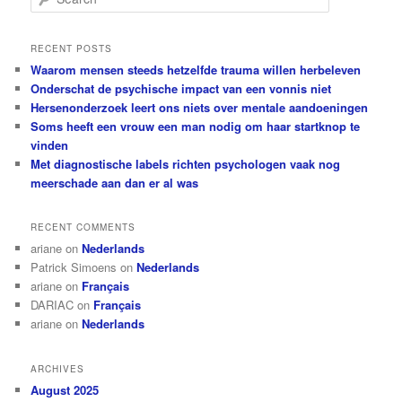
e
a
r
RECENT POSTS
c
Waarom mensen steeds hetzelfde trauma willen herbeleven
h
Onderschat de psychische impact van een vonnis niet
Hersenonderzoek leert ons niets over mentale aandoeningen
Soms heeft een vrouw een man nodig om haar startknop te
vinden
Met diagnostische labels richten psychologen vaak nog
meerschade aan dan er al was
RECENT COMMENTS
ariane
on
Nederlands
Patrick Simoens
on
Nederlands
ariane
on
Français
DARIAC
on
Français
ariane
on
Nederlands
ARCHIVES
August 2025