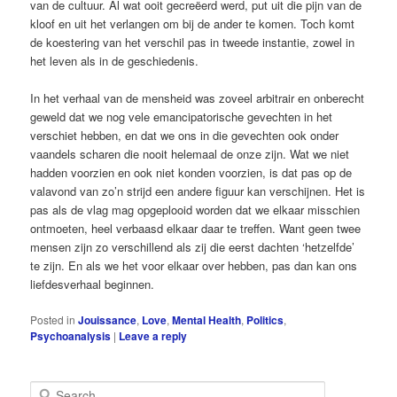
van de cultuur. Al wat ooit gecreëerd werd, put uit die pijn van de
kloof en uit het verlangen om bij de ander te komen. Toch komt
de koestering van het verschil pas in tweede instantie, zowel in
het leven als in de geschiedenis.
In het verhaal van de mensheid was zoveel arbitrair en onberecht
geweld dat we nog vele emancipatorische gevechten in het
verschiet hebben, en dat we ons in die gevechten ook onder
vaandels scharen die nooit helemaal de onze zijn. Wat we niet
hadden voorzien en ook niet konden voorzien, is dat pas op de
valavond van zo’n strijd een andere figuur kan verschijnen. Het is
pas als de vlag mag opgeplooid worden dat we elkaar misschien
ontmoeten, heel verbaasd elkaar daar te treffen. Want geen twee
mensen zijn zo verschillend als zij die eerst dachten ‘hetzelfde’
te zijn. En als we het voor elkaar over hebben, pas dan kan ons
liefdesverhaal beginnen.
Posted in
Jouissance
,
Love
,
Mental Health
,
Politics
,
Psychoanalysis
|
Leave a reply
S