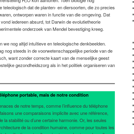
menstelling H₂O kon aantonen. Toen biologie nog
eleologisch dat de planten- en diersoorten, die zo precies
aren, ontworpen waren in functie van die omgeving. Dat
 vond iedereen absurd, tot Darwin de evolutietheorie
xperimentele onderzoek van Mendel bevestiging kreeg.
 we nog altijd intuïtieve en teleologische denkbeelden.
g nog steeds in de voorwetenschappelijke periode van de
sch, want zonder correcte kaart van de menselijke geest
stelijke gezondheidszorg als in het politiek organiseren van
éléphone portable, mais de notre condition
aces de notre temps, comme l’influence du téléphone
 faisons une comparaisons implicite avec une référence,
e la stabilité ou d’une certaine harmonie. Or, les seules
’architecture de la condition humaine, comme pour toutes les