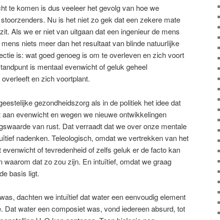
cht te komen is dus veeleer het gevolg van hoe we
 stoorzenders. Nu is het niet zo gek dat een zekere mate
zit. Als we er niet van uitgaan dat een ingenieur de mens
 mens niets meer dan het resultaat van blinde natuurlijke
lectie is: wat goed genoeg is om te overleven en zich voort
 standpunt is mentaal evenwicht of geluk geheel
 overleeft en zich voortplant.
eestelijke gezondheidszorg als in de politiek het idee dat
aat aan evenwicht en wegen we nieuwe ontwikkelingen
ngswaarde van rust. Dat verraadt dat we over onze mentale
ntuïtief nadenken. Teleologisch, omdat we vertrekken van het
 evenwicht of tevredenheid of zelfs geluk er de facto kan
en waarom dat zo zou zijn. En intuïtief, omdat we graag
e basis ligt.
as, dachten we intuïtief dat water een eenvoudig element
e. Dat water een composiet was, vond iedereen absurd, tot