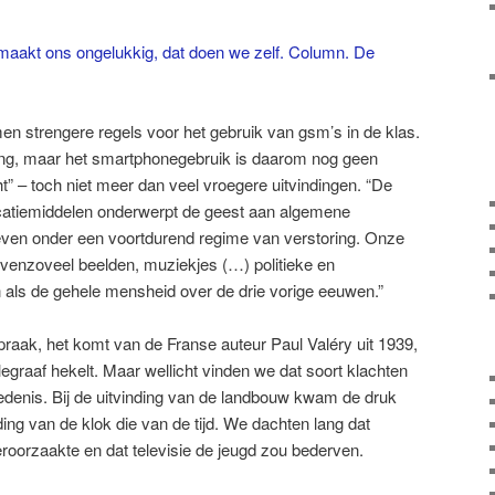
maakt ons ongelukkig, dat doen we zelf. Column. De
n strengere regels voor het gebruik van gsm’s in de klas.
ing, maar het smartphonegebruik is daarom nog geen
ht” – toch niet meer dan veel vroegere uitvindingen. “De
catiemiddelen onderwerpt de geest aan algemene
leven onder een voortdurend regime van verstoring. Onze
enzoveel beelden, muziekjes (…) politieke en
als de gehele mensheid over de drie vorige eeuwen.”
spraak, het komt van de Franse auteur Paul Valéry uit 1939,
legraaf hekelt. Maar wellicht vinden we dat soort klachten
edenis. Bij de uitvinding van de landbouw kwam de druk
ding van de klok die van de tijd. We dachten lang dat
roorzaakte en dat televisie de jeugd zou bederven.