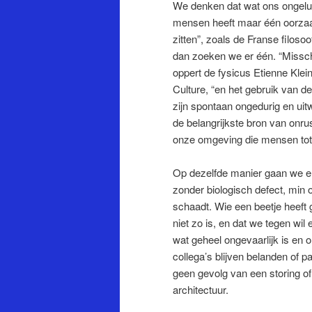
We denken dat wat ons ongeluk
mensen heeft maar één oorzaak
zitten”, zoals de Franse filoso
dan zoeken we er één. “Missch
oppert de fysicus Etienne Kle
Culture, “en het gebruik van d
zijn spontaan ongedurig en uit
de belangrijkste bron van onrus
onze omgeving die mensen tot
Op dezelfde manier gaan we er
zonder biologisch defect, min o
schaadt. Wie een beetje heeft 
niet zo is, en dat we tegen wil 
wat geheel ongevaarlijk is en
collega’s blijven belanden of p
geen gevolg van een storing o
architectuur.