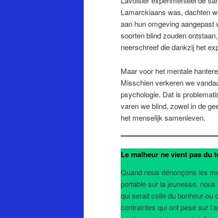
Lavoisier experimenteel de sa
Lamarckiaans was, dachten we t
aan hun omgeving aangepast w
soorten blind zouden ontstaan,
neerschreef die dankzij het e
Maar voor het mentale hanteren
Misschien verkeren we vandaa
psychologie. Dat is problemati
varen we blind, zowel in de gee
het menselijk samenleven.
Le malheur ne vient pas du t
Quand nous dénonçons les men
portable sur la jeunesse, nous
qui serait celle du bonheur ou d
contraintes qui ont pesé sur l