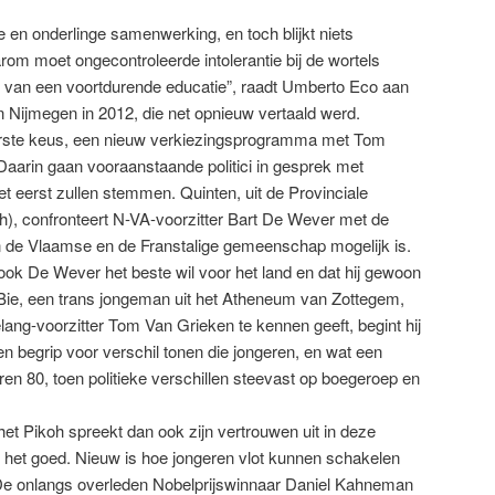
de en onderlinge samenwerking, en toch blijkt niets
arom moet ongecontroleerde intolerantie bij de wortels
 van een voortdurende educatie”, raadt Umberto Eco aan
van Nijmegen in 2012, die net opnieuw vertaald werd.
 Eerste keus, een nieuw verkiezingsprogramma met Tom
aarin gaan vooraanstaande politici in gesprek met
et eerst zullen stemmen. Quinten, uit de Provinciale
), confronteert N-VA-voorzitter Bart De Wever met de
 de Vlaamse en de Franstalige gemeenschap mogelijk is.
t ook De Wever het beste wil voor het land en dat hij gewoon
 Bie, een trans jongeman uit het Atheneum van Zottegem,
ang-voorzitter Tom Van Grieken te kennen geeft, begint hij
een begrip voor verschil tonen die jongeren, en wat een
ren 80, toen politieke verschillen steevast op boegeroep en
het Pikoh spreekt dan ook zijn vertrouwen uit in deze
ij het goed. Nieuw is hoe jongeren vlot kunnen schakelen
De onlangs overleden Nobelprijswinnaar Daniel Kahneman