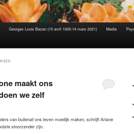
Georges Louis Bazan (10 avril 1935-14 mars 2021)
Media
Psyc
s
RIZED
hone maakt ons
doen we zelf
rs van buitenaf ons leven moeilijk maken, schrijft Ariane
otste stoorzender zijn.