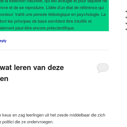
e la sélection naturelle, qui est aveugle et pour laquelle ne
vre et de se reproduire. L’idée d’un état de référence qui
monieux’ trahit une pensée téléologique en psychologie. La
nt les principes de base semblent être intuitifs et
nalement peut-être encore préscientifique.
eply
at leren van deze
ren
keus en zag leerlingen uit het zesde middelbaar die zich
politici die ze ondervroegen.