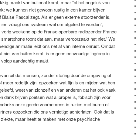
kig maakt van buitenaf komt, maar “al het ongeluk van
: we kunnen niet gewoon rustig in een kamer blijven
of Blaise Pascal zegt. Als er geen externe stoorzender is,
ien vraagt ons systeem wel om afgeleid te worden”,
in vorig weekend op de Franse openbare radiozender France
e smartphone toont dat aan, maar veroorzaakt het niet.” We
wendige animatie leidt ons net af van interne onrust. Omdat
t niet van buiten komt, is er geen eenvoudige ingreep in
 volop aandachtig maakt.
van uit dat mensen, zonder storing door de omgeving of
f meer redelijk zijn, opzoeken wat fijn is en mijden wat hen
geleefd, weet van zichzelf en van anderen dat het ook vaak
en dank blijven poetsen wat al proper is, fobisch zijn voor
 ondanks onze goede voornemens in ruzies met buren of
artners opzoeken die ons vernietigd achterlaten. Ook dat is
f ziekte, maar heeft te maken met onze psychische