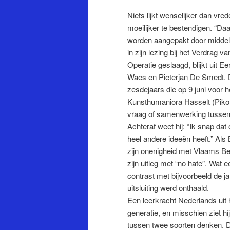
Niets lijkt wenselijker dan vre
moeilijker te bestendigen. “Da
worden aangepakt door middel
in zijn lezing bij het Verdrag 
Operatie geslaagd, blijkt uit
Waes en Pieterjan De Smedt. D
zesdejaars die op 9 juni voor h
Kunsthumaniora Hasselt (Pikoh
vraag of samenwerking tussen
Achteraf weet hij: “Ik snap da
heel andere ideeën heeft.” Als
zijn onenigheid met Vlaams Bel
zijn uitleg met “no hate”. Wat 
contrast met bijvoorbeeld de ja
uitsluiting werd onthaald.
Een leerkracht Nederlands uit 
generatie, en misschien ziet h
tussen twee soorten denken. 