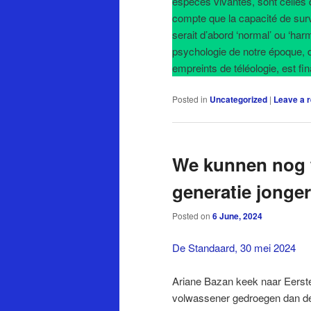
espèces vivantes, sont celles d
compte que la capacité de survi
serait d’abord ‘normal’ ou ‘har
psychologie de notre époque, do
empreints de téléologie, est fi
Posted in
Uncategorized
|
Leave a r
We kunnen nog w
generatie jonge
Posted on
6 June, 2024
De Standaard, 30 mei 2024
Ariane Bazan keek naar Eerste 
volwassener gedroegen dan de 