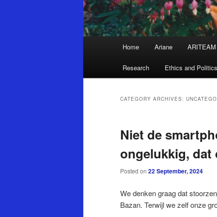
Main
Home
Ariane
ARITEAM
Skip
Skip
menu
Research
Ethics and Politic
to
to
primary
secondary
CATEGORY ARCHIVES:
UNCATEGO
content
content
Niet de smartp
ongelukkig, dat 
Posted on
22 September, 2024
We denken graag dat stoorzende
Bazan. Terwijl we zelf onze gro