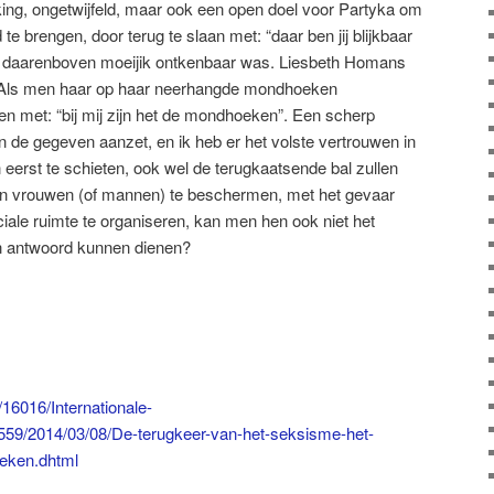
ing, ongetwijfeld, maar ook een open doel voor Partyka om
d te brengen, door terug te slaan met:
“daar ben jij blijkbaar
at daarenboven moeijik ontkenbaar was. Liesbeth Homans
r. Als men haar op haar neerhangde mondhoeken
n met: “bij mij zijn het de mondhoeken”. Een scherp
 de gegeven aanzet, en ik heb er het volste vertrouwen in
n eerst te schieten, ook wel de terugkaatsende bal zullen
an vrouwen (of mannen) te beschermen, met het gevaar
iale ruimte te organiseren, kan men hen ook niet het
an antwoord kunnen dienen?
16016/Internationale-
7559/2014/03/08/De-terugkeer-van-het-seksisme-het-
eken.dhtml