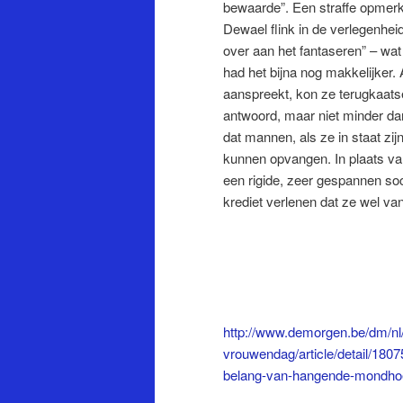
bewaarde”. Een straffe opmerk
Dewael flink in de verlegenhei
over aan het fantaseren” – w
had het bijna nog makkelijke
aanspreekt, kon ze terugkaatse
antwoord, maar niet minder dan
dat mannen, als ze in staat zij
kunnen opvangen.
In plaats v
een rigide, zeer gespannen soc
krediet verlenen dat ze wel v
http://www.demorgen.be/dm/nl/
vrouwendag/article/detail/180
belang-van-hangende-mondho