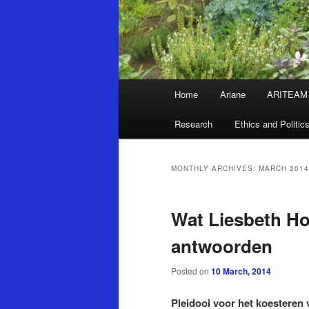
Main
Home
Ariane
ARITEAM
Skip
Skip
menu
Research
Ethics and Politic
to
to
primary
secondary
MONTHLY ARCHIVES:
MARCH 2014
content
content
Wat Liesbeth H
antwoorden
Posted on
10 March, 2014
Pleidooi voor het koesteren 