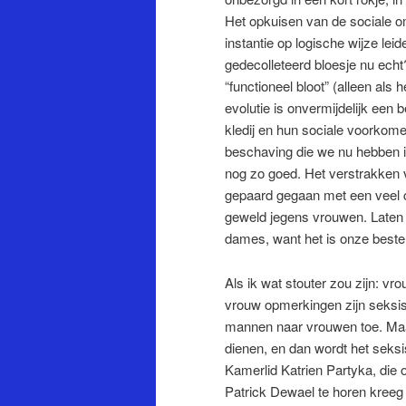
Het opkuisen van de sociale o
instantie op logische wijze lei
gedecolleteerd bloesje nu echt?
“functioneel bloot” (alleen als 
evolutie is onvermijdelijk een
kledij en hun sociale voorkome
beschaving die we nu hebben is
nog zo goed. Het verstrakken
gepaard gegaan met een veel c
geweld jegens vrouwen.
Laten
dames, want het is onze best
Als ik wat stouter zou zijn: vr
vrouw opmerkingen zijn seksist
mannen naar vrouwen toe. Maar
dienen, en dan wordt het sek
Kamerlid Katrien Partyka, die 
Patrick Dewael te horen kreeg