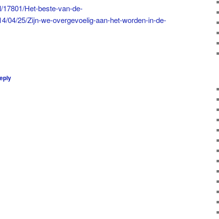
/17801/Het-beste-van-de-
14/04/25/Zijn-we-overgevoelig-aan-het-worden-in-de-
eply