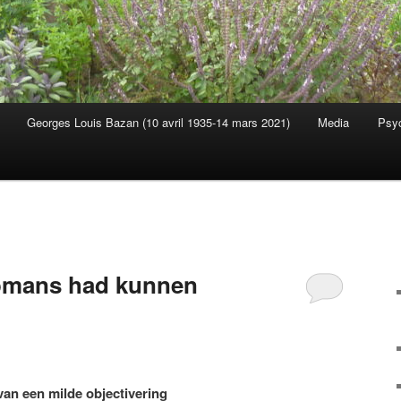
Georges Louis Bazan (10 avril 1935-14 mars 2021)
Media
Psyc
s
omans had kunnen
van een milde objectivering