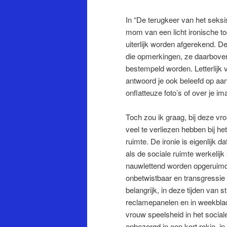
In “De terugkeer van het seks
mom van een licht ironische t
uiterlijk worden afgerekend. De
die opmerkingen, ze daarboven
bestempeld worden. Letterlijk
antwoord je ook beleefd op a
onflatteuze foto’s of over je im
Toch zou ik graag, bij deze vr
veel te verliezen hebben bij he
ruimte. De ironie is eigenlijk d
als de sociale ruimte werkelijk
nauwlettend worden opgeruim
onbetwistbaar en transgressie 
belangrijk, in deze tijden van 
reclamepanelen en in weekblad
vrouw speelsheid in het social
onbezorgd in een kort rokje, in