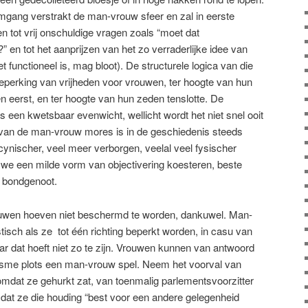
mgang verstrakt de man-vrouw sfeer en zal in eerste
den tot vrij onschuldige vragen zoals “moet dat
” en tot het aanprijzen van het zo verraderlijke idee van
het functioneel is, mag bloot). De structurele logica van die
 beperking van vrijheden voor vrouwen, ter hoogte van hun
n eerst, en ter hoogte van hun zeden tenslotte.
De
 een kwetsbaar evenwicht, wellicht wordt het niet snel ooit
 van de man-vrouw mores is in de geschiedenis steeds
ynischer, veel meer verborgen, veelal veel fysischer
 we een milde vorm van objectivering koesteren, beste
e bondgenoot.
ouwe
n hoeven niet beschermd te worden, dankuwel. Man-
isch als ze tot één richting
beperkt worden
, in casu van
 dat hoeft niet zo te zijn. Vrouwen kunnen van antwoord
sisme plots een man-vrouw spel.
Neem het voorval van
omdat ze gehurkt zat, van toenmalig parlementsvoorzitter
 dat ze die houding “best voor een andere gelegenheid