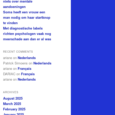
niets over mentale
aandoeningen
Soms heeft een vrouw een
man nodig om haar startknop
te vinden
Met diagnostische labels
richten psychologen vaak nog
meerschade aan dan er al was
RECENT COMMENTS
ariane
on
Nederlands
Patrick Simoens
on
Nederlands
ariane
on
Français
DARIAC
on
Français
ariane
on
Nederlands
ARCHIVES
August 2025
March 2025
February 2025
January 2025