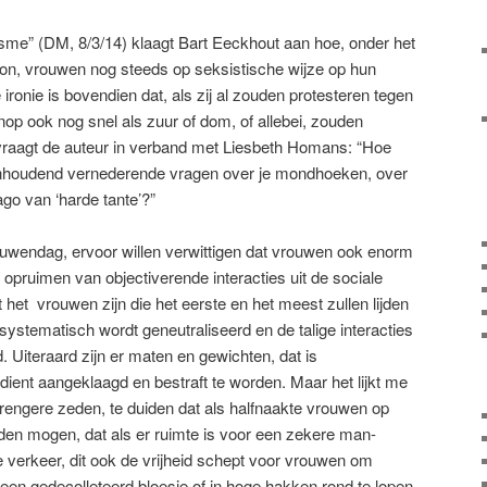
isme” (DM, 8/3/14) klaagt Bart Eeckhout aan hoe, onder het
oon, vrouwen nog steeds op seksistische wijze op hun
 ironie is bovendien dat, als zij al zouden protesteren tegen
op ook nog snel als zuur of dom, of allebei, zouden
 vraagt de auteur in verband met Liesbeth Homans: “Hoe
anhoudend vernederende vragen over je mondhoeken, over
ago van ‘harde tante’?”
ouwendag, ervoor willen verwittigen dat vrouwen ook enorm
t opruimen van objectiverende interacties uit de sociale
at het vrouwen zijn die het eerste en het meest zullen lijden
 systematisch wordt geneutraliseerd en de talige interacties
d.
Uiteraard zijn er maten en gewichten, dat is
dient aangeklaagd en bestraft te worden. Maar het lijkt me
strengere zeden, te duiden dat als halfnaakte vrouwen op
en mogen, dat als er ruimte is voor een zekere man-
e verkeer, dit ook de vrijheid schept voor vrouwen om
 een gedecolleteerd bloesje of in hoge hakken rond te lopen.