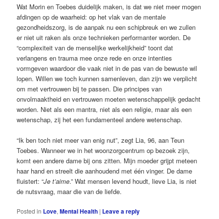
Wat Morin en Toebes duidelijk maken, is dat we niet meer mogen
afdingen op de waarheid: op het vlak van de mentale
gezondheidszorg, is de aanpak nu een schipbreuk en we zullen
er niet uit raken als onze technieken performanter worden. De
“complexiteit van de menselijke werkelijkheid” toont dat
verlangens en trauma mee onze rede en onze intenties
vormgeven waardoor die vaak niet in de pas van de bewuste wil
lopen. Willen we toch kunnen samenleven, dan zijn we verplicht
om met vertrouwen bij te passen. Die principes van
onvolmaaktheid en vertrouwen moeten wetenschappelijk gedacht
worden. Niet als een mantra, niet als een religie, maar als een
wetenschap, zij het een fundamenteel andere wetenschap.
“Ik ben toch niet meer van enig nut”, zegt Lia, 96, aan Teun
Toebes. Wanneer we in het woonzorgcentrum op bezoek zijn,
komt een andere dame bij ons zitten. Mijn moeder grijpt meteen
haar hand en streelt die aanhoudend met één vinger. De dame
fluistert: “
Je t’aime
.” Wat mensen levend houdt, lieve Lia, is niet
de nutsvraag, maar die van de liefde.
Posted in
Love
,
Mental Health
|
Leave a reply