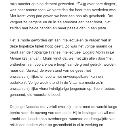
mijn moeder op slag dement geworden. “Zwijg over nare dingen”,
was haar reactie toen we vertelden dat haar man overleden was.
Met kerst vorig jaar gaven we haar een pop als geschenk. Die
vergeet ze nergens en drukt ze steevast aan haar borst, niet
zelden met beide handen en meer passie dan in een piëta.
Het is mode geworden om aan intellectuelen te vragen wat in
deze hopeloze tijden hoop geeft. Zo was het vorige maand de
beurt aan de 102-jarige Franse intellectueel Edgard Morin in
Le
Monde
(23 januari). Morin vindt dat we met zijn allen door “het
ontbreken van voorzienbare hoop” aan de grond gedrukt worden,
maar dat “dankzij de weerstand van de geest het
onwaarschijnlijke, en vooral het onvoorspelbare, kunnen
opduiken”. Vorige week stond in de Vlaamse media zo’n
onwaarschijnlijke vierentwintigjarige jongeman op, Teun Toebes
genaamd, die weerstand bood.
De jonge Nederlander vertelt over zijn tocht rond de wereld langs
centra voor de opvang van dementie. Hij is bevlogen en wil met
kracht een boodschap overbrengen waarvan de draagwijdte ver
reikt: een andere visie op gezondheid is al in werking en