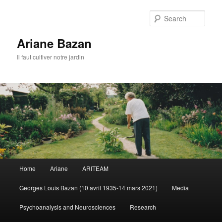
Sear
Ariane Bazan
Il faut cultiver notre jardin
Main
Home
Ariane
ARITEAM
Skip
Skip
menu
Georges Louis Bazan (10 avril 1935-14 mars 2021)
Media
to
to
Psychoanalysis and Neurosciences
Research
primary
secondary