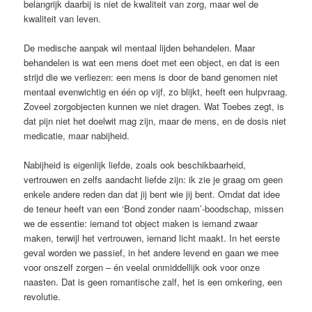
belangrijk daarbij is niet de kwaliteit van zorg, maar wel de
kwaliteit van leven.
De medische aanpak wil mentaal lijden behandelen. Maar
behandelen is wat een mens doet met een object, en dat is een
strijd die we verliezen: een mens is door de band genomen niet
mentaal evenwichtig en één op vijf, zo blijkt, heeft een hulpvraag.
Zoveel zorgobjecten kunnen we niet dragen. Wat Toebes zegt, is
dat pijn niet het doelwit mag zijn, maar de mens, en de dosis niet
medicatie, maar nabijheid.
Nabijheid is eigenlijk liefde, zoals ook beschikbaarheid,
vertrouwen en zelfs aandacht liefde zijn: ik zie je graag om geen
enkele andere reden dan dat jij bent wie jij bent. Omdat dat idee
de teneur heeft van een ‘Bond zonder naam’-boodschap, missen
we de essentie: iemand tot object maken is iemand zwaar
maken, terwijl het vertrouwen, ­iemand licht maakt. In het eerste
geval worden we passief, in het andere levend en gaan we mee
voor onszelf zorgen – én veelal onmiddellijk ook voor onze
naasten. Dat is geen romantische zalf, het is een omkering, een
revolutie.