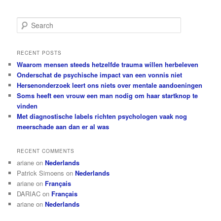
S
e
a
r
RECENT POSTS
c
Waarom mensen steeds hetzelfde trauma willen herbeleven
h
Onderschat de psychische impact van een vonnis niet
Hersenonderzoek leert ons niets over mentale aandoeningen
Soms heeft een vrouw een man nodig om haar startknop te
vinden
Met diagnostische labels richten psychologen vaak nog
meerschade aan dan er al was
RECENT COMMENTS
ariane
on
Nederlands
Patrick Simoens
on
Nederlands
ariane
on
Français
DARIAC
on
Français
ariane
on
Nederlands