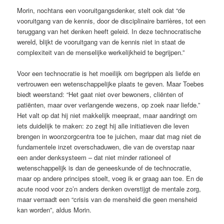
Morin, nochtans een vooruitgangsdenker, stelt ook dat “de
vooruitgang van de kennis, door de disciplinaire barrières, tot een
teruggang van het denken heeft geleid. In deze technocratische
wereld, blijkt de vooruitgang van de kennis niet in staat de
complexiteit van de menselijke werkelijkheid te begrijpen.”
Voor een technocratie is het moeilijk om begrippen als liefde en
vertrouwen een wetenschappelijke plaats te geven. Maar Toebes
biedt weerstand: “Het gaat niet over bewoners, cliënten of
patiënten, maar over verlangende wezens, op zoek naar liefde.”
Het valt op dat hij niet makkelijk meepraat, maar aandringt om
iets duidelijk te maken: zo zegt hij alle initiatieven die leven
brengen in woonzorgcentra toe te juichen, maar dat mag niet de
fundamentele inzet overschaduwen, die van de overstap naar
een ander denksysteem – dat niet minder rationeel of
wetenschappelijk is dan de geneeskunde of de technocratie,
maar op andere principes stoelt, voeg ik er graag aan toe. En de
acute nood voor zo’n anders denken overstijgt de mentale zorg,
maar verraadt een “crisis van de mensheid die geen mensheid
kan worden”, aldus Morin.