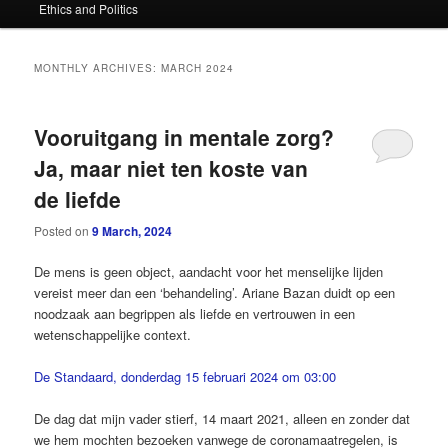
Ethics and Politics
content
content
MONTHLY ARCHIVES:
MARCH 2024
Vooruitgang in mentale zorg?
Ja, maar niet ten koste van
de liefde
Posted on
9 March, 2024
De mens is geen object, aandacht voor het menselijke lijden
vereist meer dan een ‘behandeling’. Ariane Bazan duidt op een
noodzaak aan begrippen als liefde en vertrouwen in een
wetenschappelijke context.
De Standaard, donderdag 15 februari 2024 om 03:00
De dag dat mijn vader stierf, 14 maart 2021, alleen en zonder dat
we hem mochten bezoeken vanwege de coronamaatregelen, is