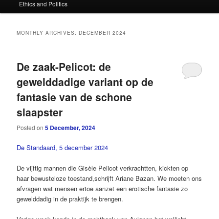
Ethics and Politics
content
content
MONTHLY ARCHIVES:
DECEMBER 2024
De zaak-Pelicot: de
gewelddadige variant op de
fantasie van de schone
slaapster
Posted on
5 December, 2024
De Standaard, 5 december 2024
De vijftig mannen die Gisèle Pelicot verkrachtten, kickten op
haar bewusteloze toestand,schrijft Ariane Bazan. We moeten ons
afvragen wat mensen ertoe aanzet een erotische fantasie zo
gewelddadig in de praktijk te brengen.