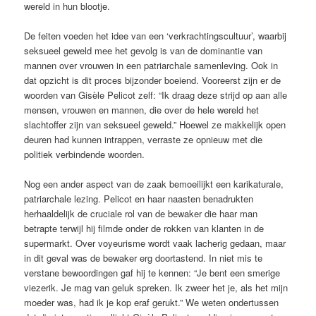
wereld in hun blootje.
De feiten voeden het idee van een ‘verkrachtingscultuur’, waarbij
seksueel geweld mee het gevolg is van de dominantie van
mannen over vrouwen in een patriarchale samenleving. Ook in
dat opzicht is dit proces bijzonder boeiend. Vooreerst zijn er de
woorden van Gisèle Pelicot zelf: “Ik draag deze strijd op aan alle
mensen, vrouwen en mannen, die over de hele wereld het
slachtoffer zijn van seksueel geweld.” Hoewel ze makkelijk open
deuren had kunnen intrappen, verraste ze opnieuw met die
politiek verbindende woorden.
Nog een ander aspect van de zaak bemoeilijkt een karikaturale,
patriarchale lezing. Pelicot en haar naasten benadrukten
herhaaldelijk de cruciale rol van de bewaker die haar man
betrapte terwijl hij filmde onder de rokken van klanten in de
supermarkt. Over voyeurisme wordt vaak lacherig gedaan, maar
in dit geval was de bewaker erg doortastend. In niet mis te
verstane bewoordingen gaf hij te kennen: “Je bent een smerige
viezerik. Je mag van geluk spreken. Ik zweer het je, als het mijn
moeder was, had ik je kop eraf gerukt.” We weten ondertussen