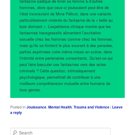
fantasme sadique de livrer sa femme à d’autres
hommes, alors que ceux-ci jouissaient peut-être de
l’état inconscient de Mme Pélicot, dans une variante
particulièrement violente du fantasme de la « belle au
bois dormant ». L’expérience clinique montre que les
fantasmes transgressifs alimentent l’excitation
sexuelle chez les hommes comme chez les femmes,
mais qu’ils se limitent le plus souvent à des pensées,
parfois exprimées voire même mises en scène, dans
l’intimité entre partenaires consentants. Qu’est-ce qui
peut faire basculer ces fantasmes vers des actes
criminels ? Cette question, intrinsèquement
psychologique, permettrait de contribuer à une
meilleure compréhension mutuelle entre humains de
tous genres.
Posted in
Jouissance
,
Mental Health
,
Trauma and Violence
|
Leave
a reply
S