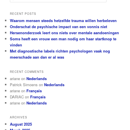
e
a
r
RECENT POSTS
c
Waarom mensen steeds hetzelfde trauma willen herbeleven
h
Onderschat de psychische impact van een vonnis niet
Hersenonderzoek leert ons niets over mentale aandoeningen
Soms heeft een vrouw een man nodig om haar startknop te
vinden
Met diagnostische labels richten psychologen vaak nog
meerschade aan dan er al was
RECENT COMMENTS
ariane
on
Nederlands
Patrick Simoens
on
Nederlands
ariane
on
Français
DARIAC
on
Français
ariane
on
Nederlands
ARCHIVES
August 2025