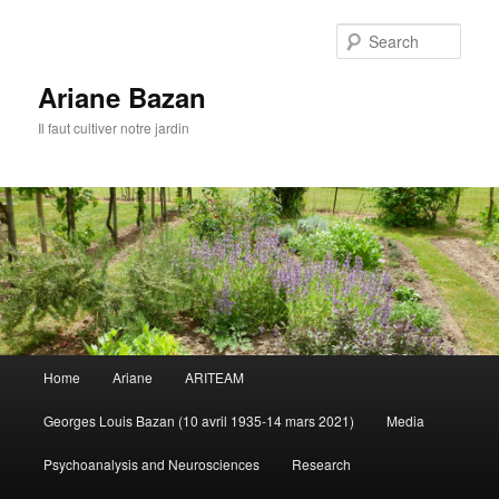
Sear
Ariane Bazan
Il faut cultiver notre jardin
Main
Home
Ariane
ARITEAM
Skip
Skip
menu
Georges Louis Bazan (10 avril 1935-14 mars 2021)
Media
to
to
Psychoanalysis and Neurosciences
Research
primary
secondary