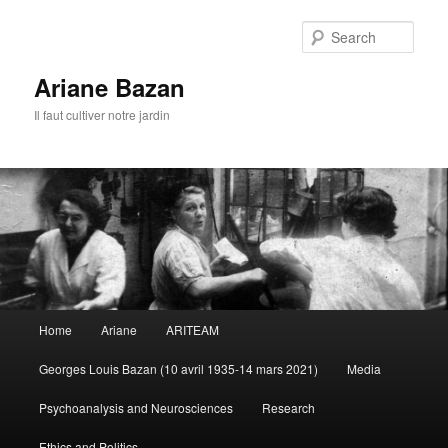
Sear
Ariane Bazan
Il faut cultiver notre jardin
Main
Home
Ariane
ARITEAM
Skip
Skip
menu
Georges Louis Bazan (10 avril 1935-14 mars 2021)
Media
to
to
Psychoanalysis and Neurosciences
Research
primary
secondary
Ethics and Politics