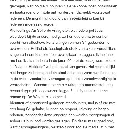
gekregen, kan op die pijnpunten S1-snelkoppelingen ontwikkelen
en haatdragend of intolerant worden, en dat geldt voor zowat
iedereen. De moral highground van niet-uitsluiting kan bij
iedereen moerassig worden.
Als leerlinge An-Sofie de vraag stelt wat iedere politicus
waardeert bij de andere, nodigt ze hen dus uit na te denken
voorbij hun affectieve kortsluitingen en hun S1-gedachten te
overwinnen. Politici die ideologisch sterk van elkaar verschillen,
slagen erin om iets positiefs over elkaar te zeggen. Ik herinner
me hoe ik als studente in de jaren 90 met de vraag worstelde of
ik “Vlaams Blokkers” wel een hand kon geven. Het verschil lijkt
niet langer zo bedreigend en staat zelfs een vorm van liefde niet
in de weg – zonder het vermogen op morele verontwaardiging te
vertroebelen. “Waarom moeten nieuwkomers automatisch een
bepaald type job toegewezen krijgen?”, is Lyssa’s kritische
reactie op De Wever, bijvoorbeeld.
Identitair of emotioneel gedragen standpunten, inclusief die met
een hoog S1-gehalte, kunnen op respect, inleving en begrip
rekenen, zonder dat deze jongeren erin worden meegezogen of
erdoor uit hun lood worden geslagen. En dat is maar goed ook,
want campagneslogans, versterkt door sociale media, zijn met