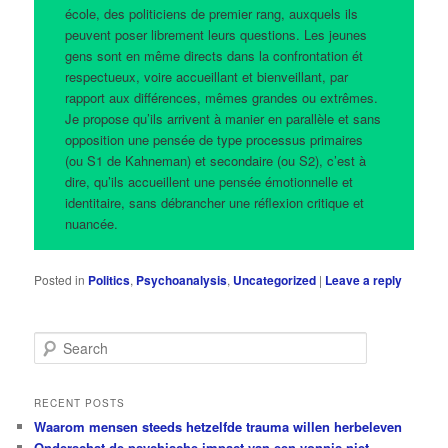
école, des politiciens de premier rang, auxquels ils
peuvent poser librement leurs questions. Les jeunes
gens sont en même directs dans la confrontation ét
respectueux, voire accueillant et bienveillant, par
rapport aux différences, mêmes grandes ou extrêmes.
Je propose qu’ils arrivent à manier en parallèle et sans
opposition une pensée de type processus primaires
(ou S1 de Kahneman) et secondaire (ou S2), c’est à
dire, qu’ils accueillent une pensée émotionnelle et
identitaire, sans débrancher une réflexion critique et
nuancée.
Posted in
Politics
,
Psychoanalysis
,
Uncategorized
|
Leave a reply
S
e
a
r
RECENT POSTS
c
Waarom mensen steeds hetzelfde trauma willen herbeleven
h
Onderschat de psychische impact van een vonnis niet