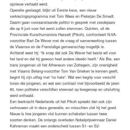
opnieuw vertaald werd.
Operatie geslaagd, blijkt uit Eerste keus, een nieuw
verkiezingsprogramma met Tom Waes en Pieterjan De Smedt.
Daarin gaan vooraanstaande politici in gesprek met zesdejaars
die op 9 juni voor het eerst zullen stemmen. Quinten, uit de
Provinciale Kunsthumaniora Hasselt (Pikoh), confronteert N-VA-
voorzitter Bart De Wever met de vraag of samenwerking tussen
de Vlaamse en de Franstalige gemeenschap mogelijk is.
Achteraf weet hij: “Ik snap dat ook De Wever het beste wil voor
het land en dat hij gewoon heel andere ideeën heeft.” Als Bie, een
trans jongeman uit het Atheneum van Zottegem, zijn onenigheid
met Vlaams Belang-voorzitter Tom Van Grieken te kennen geeft,
begint hij zijn uitleg met “no hate”. Wat een begrip voor verschil
tonen die jongeren, en wat een contrast met bijvoorbeeld de jaren
80, toen politieke verschillen steevast op boegeroep en uitsluiting
werd onthaald.
Een leerkracht Nederlands uit het Pikoh spreekt dan ook zijn
vertrouwen uit in deze generatie, en misschien ziet hij het goed.
Nieuw is hoe jongeren vlot kunnen schakelen tussen twee
soorten denken. De onlangs overleden Nobelprijswinnaar Daniel
Kahneman maakt een onderscheid tussen S1- en S2-