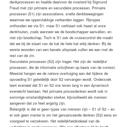
denkprocessen en haalde daarvoor de mosterd bij Sigmund
Freud met zijn primaire en secundaire processen. Primaire
processen (S1) zijn associatieve, snelle denkbewegingen
waarmee we oppervlakkige verbanden leggen. Rijmpjes
onthouden we via S1, maar S1 verklaart ook haast al onze
denkfouten, zoals wanneer we de boodschapper aanvallen, en
niet zijn boodschap. Toch is S1 ook de cruisecontrol die maakt
dat we bij de staart van de kat de hele kat erbij denken. Bij de
eerste woorden van een banale uitspraak vullen we aan met de
rest van de zin.
Secundaire processen (S2) zijn trager. Het zijn de ‘redelijke’
processen, die de informatie ontcijferen op basis van de context.
Meestal hangen we de naïeve overtuiging aan dat tijdens de
opvoeding S1 geleidelijk door S2 vervangen wordt. Onderzoek
leert evenwel dat S1 en S2 ons leven lang in een dynamisch
evenwicht bestaan. Het primaire procesdenken wordt ook in
sommige omstandigheden sterker, bijvoorbeeld als mensen
aangeven dat ze heel angstig zijn.
Belangrijk is dat er geen types van mensen zijn – S1 of S2 – en
er ook geen manier is om het genuanceerde denken (S2) eens en
voorgoed te verzekeren. Het redelijkheidsideaal van de
verlichting is nooit verworven. Wie een affectieve bluts heeft