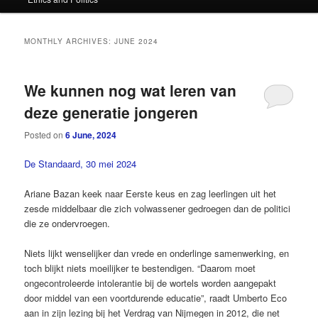
content
content
MONTHLY ARCHIVES:
JUNE 2024
We kunnen nog wat leren van
deze generatie jongeren
Posted on
6 June, 2024
De Standaard, 30 mei 2024
Ariane Bazan keek naar Eerste keus en zag leerlingen uit het
zesde middelbaar die zich volwassener gedroegen dan de politici
die ze ondervroegen.
Niets lijkt wenselijker dan vrede en onderlinge samenwerking, en
toch blijkt niets moeilijker te bestendigen. “Daarom moet
ongecontroleerde intolerantie bij de wortels worden aangepakt
door middel van een voortdurende educatie”, raadt Umberto Eco
aan in zijn lezing bij het Verdrag van Nijmegen in 2012, die net