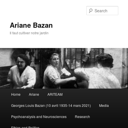
Sear
Ariane Bazan
Il faut cultiver notre jardin
Main
Home
Ariane
ARITEAM
Skip
Skip
menu
Georges Louis Bazan (10 avril 1935-14 mars 2021)
Media
to
to
Psychoanalysis and Neurosciences
Research
primary
secondary
Ethics and Politics