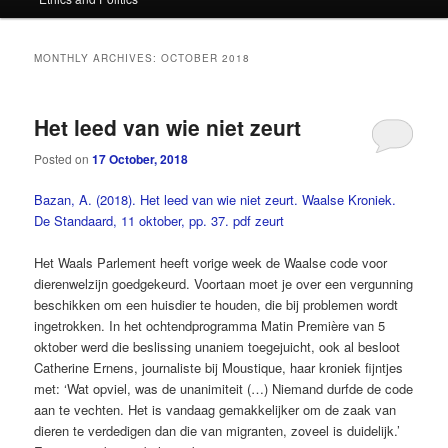
content
content
MONTHLY ARCHIVES:
OCTOBER 2018
Het leed van wie niet zeurt
Posted on
17 October, 2018
Bazan, A. (2018). Het leed van wie niet zeurt. Waalse Kroniek.
De Standaard, 11 oktober, pp. 37.
pdf zeurt
Het Waals Parlement heeft vorige week de Waalse code voor
dierenwelzijn goedgekeurd. Voor­taan moet je over een vergunning
beschikken om een huisdier te houden, die bij problemen wordt
ingetrokken. In het ochtendprogramma Matin Première van 5
oktober werd die beslissing unaniem toegejuicht, ook al besloot
Catherine Ernens, journaliste bij Moustique, haar kroniek fijntjes
met: ‘Wat opviel, was de unanimiteit (…) Niemand durfde de code
aan te vechten. Het is vandaag gemakkelijker om de zaak van
dieren te verdedigen dan die van migranten, zoveel is duidelijk.’