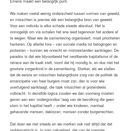
Ernens maakt een belangrijk punt.
We ­maken veelal weinig onderscheid tussen vormen van geweld,
en misschien is ­precies dát een belangrijke bron van geweld.
Voor een individu is elke schade steeds absoluut. Het is
onmogelijk om via schalen het ene leed tegenover het andere af
te wegen. Maar wie de samenleving organiseert, moet prioriteiten
hanteren. Op allerlei fora – van sociale media tot be­togingen en
protesten – kunnen we onrecht en mistoestanden aanklagen. De
paradox is dat wie bijvoorbeeld het neo­liberale kapitalisme of de
ratrace aan de kaak stelt, toont dat hij mondig is, en dus niet het
grootste zorgenkind in de samenleving. Sterker, als we stellen
dat de eerste en misschien belangrijkste zorg van de politiek de
emancipatie van haar burgers moet zijn, dan is voor wie
overtuigend aanklaagt, die taak misschien al grotendeels
volbracht. In dezelfde logica zouden we dan voorrang moeten
geven aan een ‘ondergrondse’ laag van de bevolking die geen
stem in het kapittel heeft – onder wie kinderen, mentaal
gehavende mensen, daklozen, mensen zonder burgerrechten.
Dat doen we niet steeds en we merken ook niet altijd dat dat
problematisch is. In mijn vakgebied, dat van de mentale