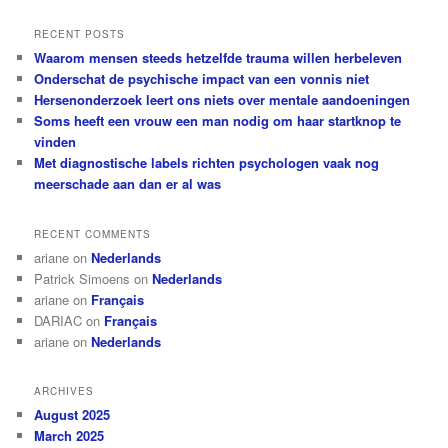
a
r
RECENT POSTS
c
Waarom mensen steeds hetzelfde trauma willen herbeleven
h
Onderschat de psychische impact van een vonnis niet
Hersenonderzoek leert ons niets over mentale aandoeningen
Soms heeft een vrouw een man nodig om haar startknop te
vinden
Met diagnostische labels richten psychologen vaak nog
meerschade aan dan er al was
RECENT COMMENTS
ariane
on
Nederlands
Patrick Simoens
on
Nederlands
ariane
on
Français
DARIAC
on
Français
ariane
on
Nederlands
ARCHIVES
August 2025
March 2025