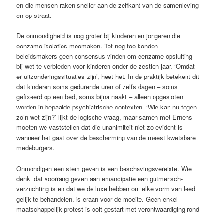
en die mensen raken sneller aan de zelfkant van de samenleving
en op straat.
De onmondigheid is nog groter bij kinderen en jongeren die
eenzame isolaties meemaken. Tot nog toe konden
beleidsmakers geen consensus vinden om eenzame opsluiting
bij wet te verbieden voor kinderen onder de zestien jaar. ‘Omdat
er uitzonderingssituaties zijn’, heet het. In de praktijk betekent dit
dat kinderen soms gedurende uren of zelfs dagen – soms
gefixeerd op een bed, soms bijna naakt – alleen opgesloten
worden in bepaalde psychiatrische contexten. ‘Wie kan nu tegen
zo’n wet zijn?’ lijkt de logische vraag, maar samen met Ernens
moeten we vaststellen dat die unanimiteit niet zo evident is
wanneer het gaat over de bescherming van de meest kwetsbare
medeburgers.
Onmondigen een stem geven is een beschavingsvereiste. Wie
denkt dat voorrang geven aan emancipatie een gutmensch-
verzuchting is en dat we de luxe hebben om elke vorm van leed
gelijk te behandelen, is eraan voor de moeite. Geen enkel
maatschappelijk protest is ooit gestart met verontwaardiging rond