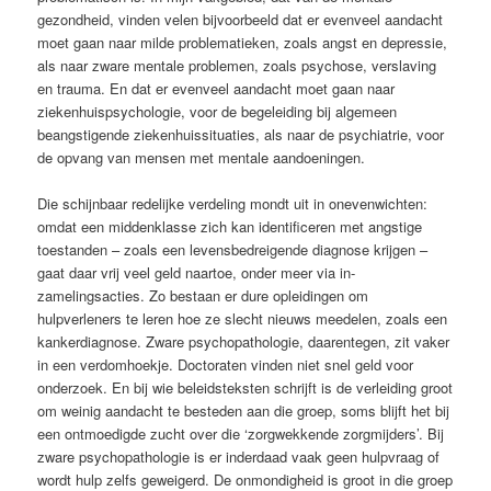
gezondheid, vinden velen bijvoorbeeld dat er evenveel aandacht
moet gaan naar milde problematieken, zoals angst en depressie,
als naar zware mentale problemen, zoals psychose, verslaving
en trauma. En dat er evenveel aandacht moet gaan naar
ziekenhuispsychologie, voor de begeleiding bij algemeen
beangstigende ziekenhuissituaties, als naar de psychiatrie, voor
de opvang van mensen met mentale aandoeningen.
Die schijnbaar redelijke verdeling mondt uit in onevenwichten:
omdat een middenklasse zich kan identificeren met angstige
toestanden – zoals een levens­bedreigende diagnose krijgen –
gaat daar vrij veel geld naartoe, onder meer via in­
zamelingsacties. Zo bestaan er dure opleidingen om
hulpverleners te leren hoe ze slecht nieuws meedelen, zoals een
kankerdiagnose. Zware psychopathologie, daarentegen, zit vaker
in een verdomhoekje. Doctoraten vinden niet snel geld voor
onderzoek. En bij wie beleidsteksten schrijft is de verleiding groot
om weinig aandacht te besteden aan die groep, soms blijft het bij
een ontmoedigde zucht over die ‘zorgwekkende zorgmijders’. Bij
zware psychopathologie is er inderdaad vaak geen hulpvraag of
wordt hulp zelfs geweigerd. De onmondigheid is groot in die groep