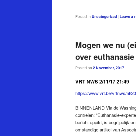
Posted in
Uncategorized
|
Leave a r
Mogen we nu (ein
over euthanasie 
Posted on
2 November, 2017
VRT NWS 2/11/17 21:49
https://www.vrt.be/vrtnws/nl/2
BINNENLAND Via de Washington
contreien: “Euthanasie-experte
bericht oppikt, is begrijpelijk
omstandige artikel van Assoc