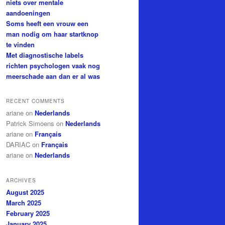
niets over mentale
aandoeningen
Soms heeft een vrouw een
man nodig om haar startknop
te vinden
Met diagnostische labels
richten psychologen vaak nog
meerschade aan dan er al was
RECENT COMMENTS
ariane
on
Nederlands
Patrick Simoens
on
Nederlands
ariane
on
Français
DARIAC
on
Français
ariane
on
Nederlands
ARCHIVES
August 2025
March 2025
February 2025
January 2025