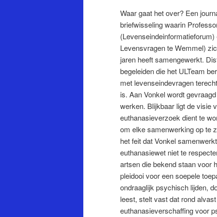
Waar gaat het over? Een journ
briefwisseling waarin Professo
(Levenseindeinformatieforum) 
Levensvragen te Wemmel) zich 
jaren heeft samengewerkt. Di
begeleiden die het ULTeam ber
met levenseindevragen terecht
is. Aan Vonkel wordt gevraagd
werken. Blijkbaar ligt de visi
euthanasieverzoek dient te wor
om elke samenwerking op te ze
het feit dat Vonkel samenwerkt
euthanasiewet niet te respecte
artsen die bekend staan voor 
pleidooi voor een soepele toepa
ondraaglijk psychisch lijden, 
leest, stelt vast dat rond alva
euthanasieverschaffing voor psy