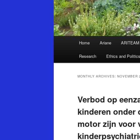
Main
Home
Ariane
ARITEAM
Skip
Skip
menu
Research
Ethics and Politic
to
to
primary
secondary
MONTHLY ARCHIVES:
NOVEMBER 
content
content
Verbod op eenza
kinderen onder d
motor zijn voor 
kinderpsychiatri