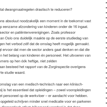
ntal dwangmaatregelen drastisch te reduceren?
et ons absoluut noodzakelijk een moment in de toekomst vast
p eenzame afzondering van kinderen onder de 16 ingaat.
 sector en patiëntenverenigingen. Zoals professor
van Oslo ons duidelijk maakte op de eerste studiedag van
egen het verbod zélf dat de omslag heeft mogelijk gemaakt.
 ervoor dat men de sector anders gaat denken en dat die
In het belang van kinderen én personeel. Het uitvoeren van
mmers op hen óók heftige, niet zelden
aan besteed het rapport van de Zorginspectie overigens
te studie waard.
 omslag van een medisch-technisch naar een klinisch-
j is het essentieel dat opleidingen – zowel vooropleidingen
t personeel op de werkvloer – er aandacht voor hebben.
jn opgeleid schrijven minder snel medicatie voor en parkeren
diagnostisch etiket: bijkomend voordeel is dat deze