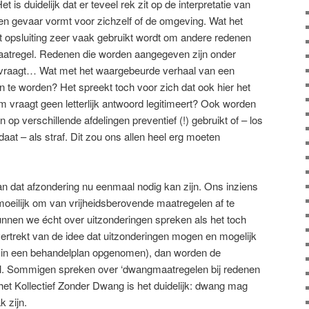
 is duidelijk dat er teveel rek zit op de interpretatie van
en gevaar vormt voor zichzelf of de omgeving. Wat het
at opsluiting zeer vaak gebruikt wordt om andere redenen
aatregel. Redenen die worden aangegeven zijn onder
m vraagt… Wat met het waargebeurde verhaal van een
n te worden? Het spreekt toch voor zich dat ook hier het
om vraagt geen letterlijk antwoord legitimeert? Ook worden
op verschillende afdelingen preventief (!) gebruikt of – los
aat – als straf. Dit zou ons allen heel erg moeten
n dat afzondering nu eenmaal nodig kan zijn. Ons inziens
 moeilijk om van vrijheidsberovende maatregelen af te
unnen we écht over uitzonderingen spreken als het toch
ertrekt van de idee dat uitzonderingen mogen en mogelijk
ld in een behandelplan opgenomen), dan worden de
gel. Sommigen spreken over ‘dwangmaatregelen bij redenen
het Kollectief Zonder Dwang is het duidelijk: dwang mag
 zijn.