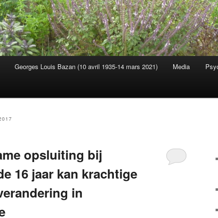
Georges Louis Bazan (10 avril 1935-14 mars 2021)
Media
Psyc
s
2017
me opsluiting bij
e 16 jaar kan krachtige
verandering in
e