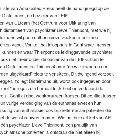
aliste van Associated Press heeft de hand gelegd op de
r Distelmans, de bezieler van LEIF
en van ULteam (het Centrum voor Uitklaring van
distantieert van psychiater Lieve Thienpont, met wie hij
stelmans wil geen euthanasieverzoeken meer mee
eiken vanuit Vonkel, het inloophuis in Gent waar mensen
 kunnen en waar Thienpont de leidinggevende psychiater
 ook niet meer onder de banier van de LEIF-artsen te
e van Distelmans en Thienpont over “de wijze waarop een
den uitgeklaard” plots te ver uiteen. Dit dwingend verzoek
ggen, zo legt Distelmans uit, wordt ook ingegeven door
 met “collega’s die herhaaldelijk hebben verklaard de
ren”. Conflict doet wenkbrauwen fronsen Dit conflict tussen
hun vurige verdediging van de euthanasiewet en hun
ssing van euthanasie, ook bij nietterminale patiënten die
doet de wenkbrauwen fronsen. Wie het hele artikel van AP
st één psychiater, Lieve Thienpont, een praktijk van
chiatrische patiënten is ontstaan die niet alleen bij