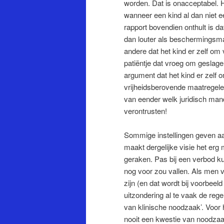
worden. Dat is onacceptabel. Het
wanneer een kind al dan niet e
rapport bovendien onthult is d
dan louter als beschermingsm
andere dat het kind er zelf o
patiëntje dat vroeg om geslage
argument dat het kind er zelf 
vrijheidsberovende maatregelen 
van eender welk juridisch mand
verontrusten!
Sommige instellingen geven aa
maakt dergelijke visie het erg
geraken. Pas bij een verbod k
nog voor zou vallen. Als men v
zijn (en dat wordt bij voorbee
uitzondering al te vaak de re
van klinische noodzaak’. Voor 
nooit een kwestie van noodzaak