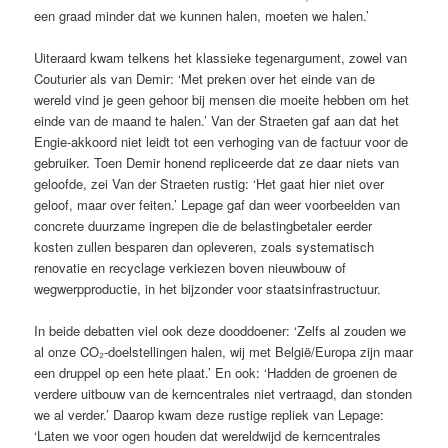
een graad minder dat we kunnen halen, moeten we halen.’
Uiteraard kwam telkens het klassieke tegenargument, zowel van
Couturier als van Demir: ‘Met preken over het einde van de
wereld vind je geen gehoor bij mensen die moeite hebben om het
einde van de maand te halen.’ Van der ­Straeten gaf aan dat het
Engie-akkoord niet leidt tot een verhoging van de factuur voor de
gebruiker. Toen Demir ­honend repliceerde dat ze daar niets van
geloofde, zei Van der Straeten rustig: ‘Het gaat hier niet over
geloof, maar over feiten.’ Lepage gaf dan weer voorbeelden van
concrete duurzame ingrepen die de belastingbetaler eerder
kosten zullen besparen dan opleveren, zoals systematisch
renovatie en recyclage verkiezen boven nieuwbouw of
wegwerpproductie, in het bijzonder voor staatsinfrastructuur.
In beide debatten viel ook deze dooddoener: ‘Zelfs al zouden we
al onze CO₂-doelstellingen halen, wij met België/Europa zijn maar
een druppel op een hete plaat.’ En ook: ‘Hadden de groenen de
verdere uitbouw van de kerncentrales niet vertraagd, dan stonden
we al verder.’ Daarop kwam deze rustige repliek van Lepage:
‘Laten we voor ogen houden dat wereldwijd de kerncentrales