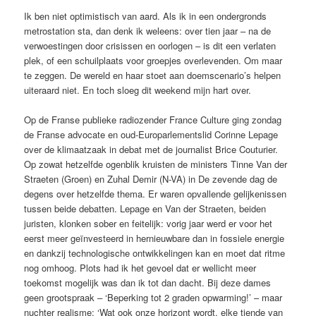
Ik ben niet optimistisch van aard. Als ik in een ondergronds
metrostation sta, dan denk ik weleens: over tien jaar – na de
verwoestingen door crisissen en oorlogen – is dit een verlaten
plek, of een schuilplaats voor groepjes overlevenden. Om maar
te zeggen. De wereld en haar stoet aan doemscenario’s helpen
uiteraard niet. En toch sloeg dit weekend mijn hart over.
Op de Franse publieke radiozender France Culture ging zondag
de Franse advocate en oud-Europarlementslid ­Corinne Lepage
over de klimaatzaak in debat met de journalist Brice Couturier.
Op zowat hetzelfde ogenblik kruisten de ministers Tinne Van der
Straeten (Groen) en Zuhal Demir (N-VA) in De ­zevende dag de
degens over hetzelfde thema. Er waren opvallende gelijkenissen
tussen beide debatten. Lepage en Van der Straeten, beiden
juristen, klonken sober en feitelijk: vorig jaar werd er voor het
eerst meer geïnvesteerd in hernieuwbare dan in fossiele energie
en dankzij technologische ontwikkelingen kan en moet dat ritme
nog omhoog. Plots had ik het gevoel dat er wellicht meer
toekomst mogelijk was dan ik tot dan dacht. Bij deze dames
geen grootspraak – ‘Beperking tot 2 graden opwarming!’ – maar
nuchter realisme: ‘Wat ook onze horizont wordt, elke tiende van