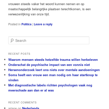
vrouwen steeds vaker het woord kunnen nemen en op
maatschappelijk belangrijke plaatsen terechtkomen, is een
verwezenlijking van onze tijd.
Posted in
Politics
|
Leave a reply
S
e
a
r
RECENT POSTS
c
Waarom mensen steeds hetzelfde trauma willen herbeleven
h
Onderschat de psychische impact van een vonnis niet
Hersenonderzoek leert ons niets over mentale aandoeningen
Soms heeft een vrouw een man nodig om haar startknop te
vinden
Met diagnostische labels richten psychologen vaak nog
meerschade aan dan er al was
RECENT COMMENTS
ariane
on
Nederlands