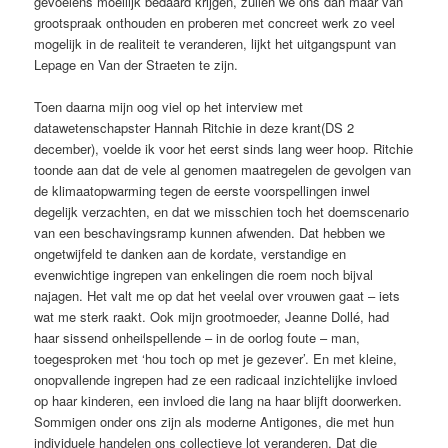
gevoelens moeilijk bedaard krijgen, zullen we ons dan maar van
grootspraak onthouden en proberen met concreet werk zo veel
mogelijk in de realiteit te veranderen, lijkt het uitgangspunt van
Lepage en Van der Straeten te zijn.
Toen daarna mijn oog viel op het ­interview met
datawetenschapster Hannah Ritchie in deze krant(DS 2
december), voelde ik voor het eerst sinds lang weer hoop. Ritchie
toonde aan dat de vele al genomen maatregelen de gevolgen van
de klimaatopwarming tegen de eerste voorspellingen inwel
degelijk verzachten, en dat we misschien toch het doemscenario
van een beschavingsramp kunnen afwenden. Dat hebben we
ongetwijfeld te danken aan de kordate, verstandige en
evenwichtige ingrepen van enkelingen die roem noch bijval
najagen. Het valt me op dat het veelal over vrouwen gaat – iets
wat me sterk raakt. Ook mijn grootmoeder, Jeanne Dollé, had
haar sissend onheilspellende – in de oorlog foute – man,
toegesproken met ‘hou toch op met je gezever’. En met kleine,
onopvallende ingrepen had ze een radicaal inzichte­lijke invloed
op haar kinderen, een ­invloed die lang na haar blijft door­werken.
Sommigen onder ons zijn als moderne Antigones, die met hun
individuele handelen ons collectieve lot veranderen. Dat die