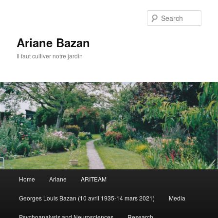
Sear
Ariane Bazan
Il faut cultiver notre jardin
Main
Home
Ariane
ARITEAM
Skip
Skip
menu
Georges Louis Bazan (10 avril 1935-14 mars 2021)
Media
to
to
Psychoanalysis and Neurosciences
Research