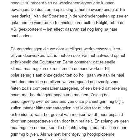
hooguit 10 procent van de wereldenergieproductie kunnen
opvangen. De duurzame oplossing is hernieuwbare energie.’ En
mee dankzij Van der Straeten zijn de windmolenparken op zee er
gekomen en wordt onze technologie ver buiten België, tot in de
VS, geëxporteerd – het effect daarvan zal nog lang na haar
aanhouden.
De veranderingen die we door intelligent werk verwezenlijken,
blijven doorwerken. Dat is meteen deel van het antwoord op het
schrikbeeld dat Couturier en Demir ophingen: dat te snelle
klimaatmaatregelen extremisme in de hand werken. Bij
polarisering slaan onze gedachten op hol, gaan we aan de haal
met doembeelden en blijven we verregaand ongevoelig voor
feiten zoals compensatiemaatregelen, of een beleid dat rekening
houdt met het draagvermogen van mensen. Zolang de
berichtgeving over de toestand van onze planeet grimmig blijft,
zullen minder klimaatmaatregelen niet leiden tot minder
extremisme, want het gevoel van mensen wordt meer bepaald
door hun perspectieven dan door hun realiteit. En zolang we geen
maatregelen nemen, kan die berichtgeving uiteraard alleen maar
grimmig blijven. Als we met berichtgeving hoogoplopende