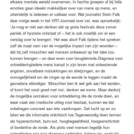
elkaars mentale wereld over­nemen. In hechte groepen of bij felle
emoties gaan ideeën makkelijker over van mens op mens, en
uiteindelijk is ­iedereen er vatbaar voor. Wat journalist Stein Falk
daar vorige week in het VRT-Journaal over zei, was opmerkelijk:
‘Je mag er niet aan denken dat op grote festivals deze zomer
paniek of hysterie ontstaat of – het is ook moeilijk om er een
verslag over te brengen’. Het was alsof Falk tijdens het spreken
zelf de maat nam van de mogelijke impact van zijn woorden –
dat hij zelf misschien wel mensen onbewust op het idee zou
kunnen brengen – en daar even voor ­terugdeinsde.Diagnose voor
ontredderingIedere mens kampt in zijn leven met onbestemde
angsten, onvatbare mislukkingen en afwijzingen, en de
onmogelijkheid om de vinger op de wonde te leggen maakt de
gevoelens ellendiger. ‘Misschien ben ik wel gek aan het worden,
of komt het nooit goed met me’, denken we soms. Maar dankzij
de ­mogelijke oorzaken voor ontreddering die de ronde doen, en
waar vaak een medische uitleg voor bestaat, kunnen we dat
onbehagen concreet aan iets vastknopen. Dat lucht op en zo
laten we die informatie onkritisch toe.Tegenwoordig doen termen
als ­hyperactiviteit, burn-out, hoog­begaafdheid, hoogsensitiviteit
of ­borderline de ronde. Als plots veel mensen tegelijk hun
ontreddering aan zo’n diagnose verbinden, krijgen we, zoals bij