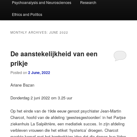
Psychoanalysis and Neurosciences
Research
primary
secondary
Ethics and Politics
content
content
MONTHLY ARCHIVES:
JUNE 2022
De aanstekelijkheid van een
prikje
Posted on
2 June, 2022
Ariane Bazan
Donderdag 2 juni 2022 om 3.25 uur
Op het einde van de 19de eeuw genoot psychiater Jean-Martin
Charcot, hoofd van de ­afdeling ‘geestesgestoorden’ in het Parijse
ziekenhuis La Salpêtrière, een mediatiek succes. In zijn afdeling
verbleven vrouwen die het etiket ‘hysterica’ droegen. Charcot
maakte komaf met het hardnekkige idee dat die ­dames hun lijden