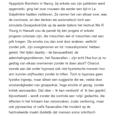
Hyppolyte Bernheim in Nancy, bij enkele van zijn patiënten werd
opgemerkt, ging het over vrouwen die eerder een tijd in La
Salpêtrière hadden verbleven. Ze nemen het van elkaar over, was
de conclusie, en dan denken we automatisch toch aan
simulatie.GroepsdrukOok op de weide tijdens het festival We R
Young in Hasselt zou de ­paniek bij één jongere of enkele
jongeren ontstaan zijn, die misschien wel of misschien niet een
prik kregen. De emotie zou dan snel door anderen, wellicht
zonder prik, zijn overgenomen en tot ‘massahysterie’ hebben
geleid. Het ­lijden daarbij – de benauwdheid, de
ademhalingsproblemen, het flauw­vallen – zijn echt.Hoe kun je nu
­gedrag van elkaar overnemen zonder te doen alsof? Charcot
toonde aan dat onder hypnose ook niet-hysterische mensen hun
arm kunnen stijfhouden zonder te trillen. Toch is hypnose geen
fysieke ingreep, maar ­alleen een suggestie die we, veelal door
omstandigheden van groepsdruk, hoge emotie of gezag, zonder
kritiek aanvaarden. Dat idee – ‘ik ben verdoofd’ of ‘ik ben geprikt’,
bijvoorbeeld – wordt zonder die controle een ‘vrije’ gedachte, die
effecten in het lichaam kan veroor­zaken, zoals verdoving, maar
ook ­pijn­reacties of zelfs flauwvallen.Het incident op de
festivalweide maakt duidelijk dat mensen soms ­onkritisch