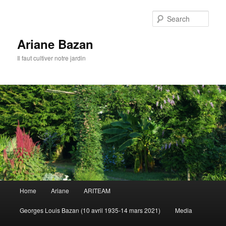
Sear
Ariane Bazan
Il faut cultiver notre jardin
Main
Home
Ariane
ARITEAM
Skip
Skip
menu
Georges Louis Bazan (10 avril 1935-14 mars 2021)
Media
to
to