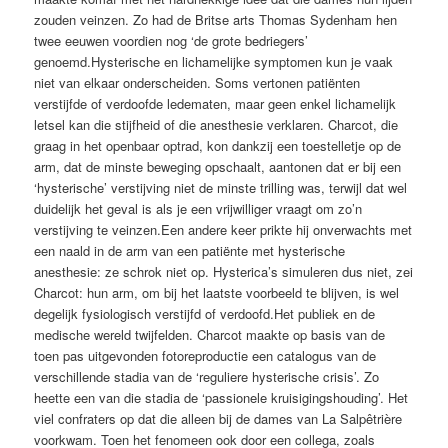
zouden veinzen. Zo had de Britse arts Thomas Sydenham hen
twee eeuwen voordien nog ‘de grote bedriegers’
genoemd.Hysterische en lichamelijke symptomen kun je vaak
niet van elkaar onderscheiden. Soms vertonen patiënten
verstijfde of verdoofde ledematen, maar geen enkel lichamelijk
letsel kan die stijfheid of die anesthesie verklaren. Charcot, die
graag in het openbaar optrad, kon dankzij een toestelletje op de
arm, dat de minste beweging opschaalt, aantonen dat er bij een
‘hysterische’ verstijving niet de minste trilling was, terwijl dat wel
duidelijk het geval is als je een vrijwilliger vraagt om zo’n
verstijving te veinzen.Een andere keer prikte hij onverwachts met
een naald in de arm van een patiënte met hysterische
anesthesie: ze schrok niet op. ­Hysterica’s simuleren dus niet, zei
Charcot: hun arm, om bij het laatste voorbeeld te blijven, is wel
degelijk fysiologisch verstijfd of verdoofd.Het publiek en de
medische ­wereld twijfelden. Charcot maakte op basis van de
toen pas uitgevonden fotoreproductie een catalogus van de
verschillende stadia van de ‘reguliere hysterische ­crisis’. Zo
heette een van die stadia de ‘passionele kruisigingshouding’. Het
viel confraters op dat die alleen bij de dames van La Salpêtrière
voorkwam. Toen het fenomeen ook door een collega, zoals