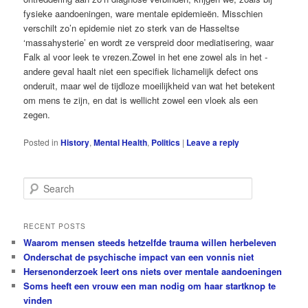
fysieke aandoeningen, ware mentale epidemieën. Misschien
verschilt zo’n epidemie niet zo sterk van de Hasseltse
‘massahysterie’ en wordt ze verspreid door mediati­sering, waar
Falk al voor leek te vrezen.Zowel in het ene zowel als in het ­
andere ­geval haalt niet een specifiek ­lichamelijk defect ons
onderuit, maar wel de tijdloze moeilijkheid van wat het betekent
om mens te zijn, en dat is wellicht zowel een vloek als een
zegen.
Posted in
History
,
Mental Health
,
Politics
|
Leave a reply
S
e
a
r
RECENT POSTS
c
Waarom mensen steeds hetzelfde trauma willen herbeleven
h
Onderschat de psychische impact van een vonnis niet
Hersenonderzoek leert ons niets over mentale aandoeningen
Soms heeft een vrouw een man nodig om haar startknop te
vinden