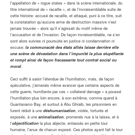
l’appellation de « rogue states » dans la scène internationale, du
titre international de « racaille », et de l’invraisemblable suite de
cette histoire: accusé de racaille, et attaqué, puni à ce titre, suit
la constatation qu’aucune arme de destruction massive n’est
jamais trouvée – alors qu’il s’agissait du motif même de
l’accusation et de l’invasion. De façon invraisemblable, ne s’en
sont alors suivies ni poursuite en justice ni condamnation ni
excuse:
la communauté des états alliés laisse derrière elle
une scène de dévastation dans l’impunité la plus stupéfiante
et rompt ainsi de façon fracassante tout contrat social ou
moral
.
Ceci suffit à saisir l’étendue de l’humiliation, mais, de façon
spéculative, j’aimerais même avancer que certains aspects de
cette guerre, humiliante par ces « collateral damage » a poussé
l’humiliation plus loin encore, à son extrême, comme quand à
Guantanamo Bay, et surtout à Abu Ghraib, les prisonniers en
furent réduit à une
déshumanisation
, violés, torturés et
exposés, à une
animalisation
, promenés nus à la laisse, et à
l’
objectification
la plus abjecte, entassés en petite tour
humaine, l’anus de chacun exposé. Ces photos ayant fait le tour