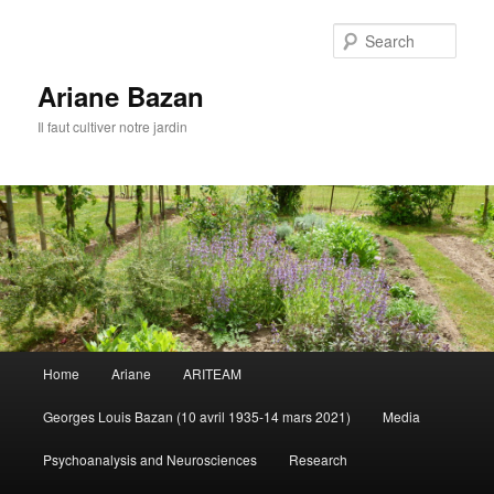
Sear
Ariane Bazan
Il faut cultiver notre jardin
Main
Home
Ariane
ARITEAM
Skip
Skip
menu
Georges Louis Bazan (10 avril 1935-14 mars 2021)
Media
to
to
Psychoanalysis and Neurosciences
Research
primary
secondary