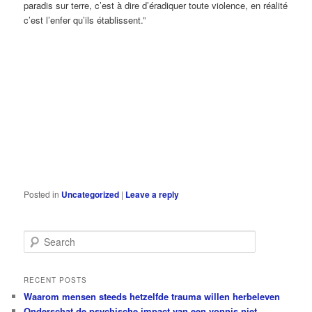
paradis sur terre, c’est à dire d’éradiquer toute violence, en réalité
c’est l’enfer qu’ils établissent.”
Posted in
Uncategorized
|
Leave a reply
S
e
a
r
RECENT POSTS
c
Waarom mensen steeds hetzelfde trauma willen herbeleven
h
Onderschat de psychische impact van een vonnis niet