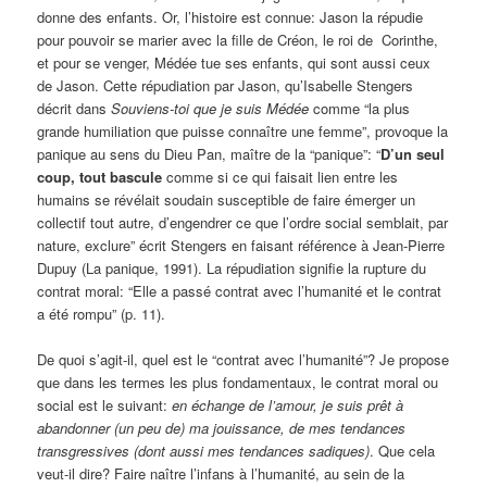
donne des enfants. Or, l’histoire est connue: Jason la répudie
pour pouvoir se marier avec la fille de Créon, le roi de Corinthe,
et pour se venger, Médée tue ses enfants, qui sont aussi ceux
de Jason. Cette répudiation par Jason, qu’Isabelle Stengers
décrit dans
Souviens-toi que je suis Médée
comme “la plus
grande humiliation que puisse connaître une femme”, provoque la
panique au sens du Dieu Pan, maître de la “panique”: “
D’un seul
coup, tout bascule
comme si ce qui faisait lien entre les
humains se révélait soudain susceptible de faire émerger un
collectif tout autre, d’engendrer ce que l’ordre social semblait, par
nature, exclure” écrit Stengers en faisant référence à Jean-Pierre
Dupuy (La panique, 1991). La répudiation signifie la rupture du
contrat moral: “Elle a passé contrat avec l’humanité et le contrat
a été rompu” (p. 11).
De quoi s’agit-il, quel est le “contrat avec l’humanité”? Je propose
que dans les termes les plus fondamentaux, le contrat moral ou
social est le suivant:
en échange de l’amour, je suis prêt à
abandonner (un peu de) ma jouissance, de mes tendances
transgressives (dont aussi mes tendances sadiques)
. Que cela
veut-il dire? Faire naître l’infans à l’humanité, au sein de la