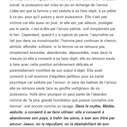
social: la jouissance est mise en jeu en échange de l’amour.
L’idée est que la femme y est séduite à se faire objet, à se prêter
à ce jeu, pour qu’il puisse y avoir jouissance. Elle n’est pas
victime car elle aussi en jouit, et elle est, par ailleurs, protégée
par le pacte, c’est-à-dire par l’amour parfois, soit simplement par
le lien. Cependant, quand il y a rupture du pacte, l’asymétrie se
fait jour dans sa monstruosité: l’homme peut continuer le chemin,
attristé, effondré, solitaire; or la femme ne se retrouve pas
simplement esseulée, abandonnée, dépossédée, mais dans la
mesure où elle a consenti à se faire objet, elle se retrouve seule
à faire avec cette position extrêmement délicate et
potentiellement mortifère de son statut d’objet. Elle avait
consenti à cet exercice d’équilibre périlleux pour sa santé
psychique car séduite par l’amour; or sans les balises de l’amour,
elle se retrouve seule face au gouffre vertigineux de sa
jouissance. Voilà donc pourquoi on peut parler de l’abandon
comme de “la plus grande humiliation que puisse connaître une
femme”, soit encore comme un ravage.
Dans le mythe, Médée,
séduite, a consenti à se faire utiliser: elle a consenti à
abandonner son pays, à trahir les siens, à tuer son frère par
amour: Jason, en la répudiant, en la déshabillant de son