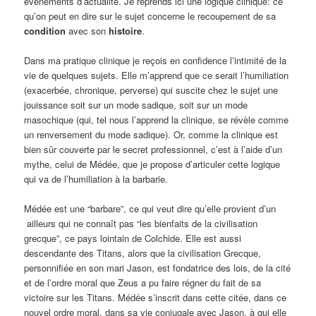
événements d’actualité. Je reprends ici une logique clinique: ce
qu’on peut en dire sur le sujet concerne le recoupement de sa
condition
avec son
histoire
.
Dans ma pratique clinique je reçois en confidence l’intimité de la
vie de quelques sujets. Elle m’apprend que ce serait l’humiliation
(exacerbée, chronique, perverse) qui suscite chez le sujet une
jouissance soit sur un mode sadique, soit sur un mode
masochique (qui, tel nous l’apprend la clinique, se révèle comme
un renversement du mode sadique). Or, comme la clinique est
bien sûr couverte par le secret professionnel, c’est à l’aide d’un
mythe, celui de Médée, que je propose d’articuler cette logique
qui va de l’humiliation à la barbarie.
Médée est une “barbare”, ce qui veut dire qu’elle provient d’un
ailleurs qui ne connaît pas “les bienfaits de la civilisation
grecque”, ce pays lointain de Colchide. Elle est aussi
descendante des Titans, alors que la civilisation Grecque,
personnifiée en son mari Jason, est fondatrice des lois, de la cité
et de l’ordre moral que Zeus a pu faire régner du fait de sa
victoire sur les Titans. Médée s’inscrit dans cette citée, dans ce
nouvel ordre moral, dans sa vie conjugale avec Jason, à qui elle