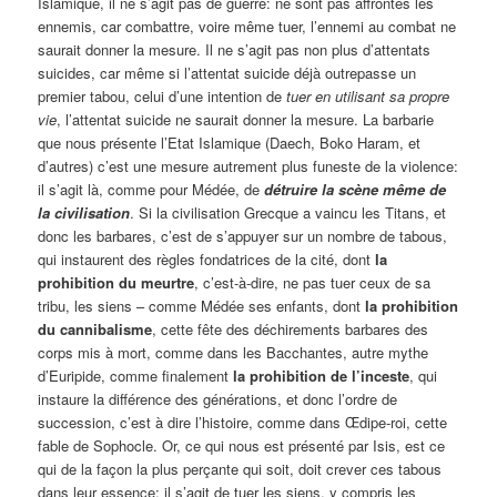
Islamique, il ne s’agit pas de guerre: ne sont pas affrontés les
ennemis, car combattre, voire même tuer, l’ennemi au combat ne
saurait donner la mesure. Il ne s’agit pas non plus d’attentats
suicides, car même si l’attentat suicide déjà outrepasse un
premier tabou, celui d’une intention de
tuer en utilisant sa propre
vie
, l’attentat suicide ne saurait donner la mesure. La barbarie
que nous présente l’Etat Islamique (Daech, Boko Haram, et
d’autres) c’est une mesure autrement plus funeste de la violence:
il s’agit là, comme pour Médée, de
détruire la scène même de
la civilisation
. Si la civilisation Grecque a vaincu les Titans, et
donc les barbares, c’est de s’appuyer sur un nombre de tabous,
qui instaurent des règles fondatrices de la cité, dont
la
prohibition du meurtre
, c’est-à-dire, ne pas tuer ceux de sa
tribu, les siens – comme Médée ses enfants, dont
la prohibition
du cannibalisme
, cette fête des déchirements barbares des
corps mis à mort, comme dans les Bacchantes, autre mythe
d’Euripide, comme finalement
la prohibition de l’inceste
, qui
instaure la différence des générations, et donc l’ordre de
succession, c’est à dire l’histoire, comme dans Œdipe-roi, cette
fable de Sophocle. Or, ce qui nous est présenté par Isis, est ce
qui de la façon la plus perçante qui soit, doit crever ces tabous
dans leur essence: il s’agit de tuer les siens, y compris les