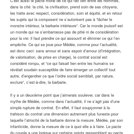
C’est aussi le pacte moral de ce qui fait lien entre les hommes,
dans la cité: la cité, la civilisation, prend soin de ses citoyens,
les traite avec respect, considération, soin et équité, et en retour
les sujets qui la composent ne s’autorisent pas à “lâcher le
monstre intérieur, la barbarie intérieure”. Car le monde jouissif est
un monde qui ne s’embarrasse pas de pitié ni de considération
pour la vie: il faut prendre ce qui assouvit et éliminer ce qui l’en
empêche. Ce qui se joue pour Médée, comme pour l’actualité,
est donc ceci: sans amour et sans espoir d’amour (d’intégration,
de valorisation, de prise en charge), le contrat social est
considéré rompu, et “ce qui faisait lien entre les humains se
révélait soudain susceptible de faire émerger un collectif tout
autre, d’engendrer ce que l’ordre social semblait, par nature,
exclure”, c’est-à-dire, la barbarie.
Il y a un deuxième point que j’aimerais soulever, car dans le
mythe de Médée, comme dans l’actualité, il ne s’agit pas d’une
simple rupture de contrat. En effet, il faut soupçonner à la
trahison du contrat une dimension autrement plus funeste pour
laquelle l’atrocité de la barbarie donne la mesure. Médée, par son
infanticide, donne la mesure de ce à quoi elle a à faire. Le pacte
du couple a une logique sur certains points ressemblant au pacte