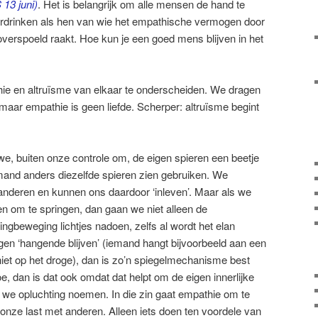
 13 juni)
. Het is belangrijk om alle mensen de hand te
verdrinken als hen van wie het empathische vermogen door
overspoeld raakt. Hoe kun je een goed mens blijven in het
ie en altruïsme van elkaar te onderscheiden. We dragen
maar empathie is geen liefde. Scherper: altruïsme begint
 we, buiten onze controle om, de eigen spieren een beetje
nd anders diezelfde spieren zien gebruiken. We
anderen en kunnen ons daardoor ‘inleven’. Maar als we
 om te springen, dan gaan we niet alleen de
gbeweging lichtjes nadoen, zelfs al wordt het elan
en ‘hangende blijven’ (iemand hangt bijvoorbeeld aan een
iet op het droge), dan is zo’n spiegel­mechanisme best
e, dan is dat ook omdat dat helpt om de eigen innerlijke
at we opluchting noemen. In die zin gaat empathie om te
onze last met anderen. Alleen iets doen ten voordele van