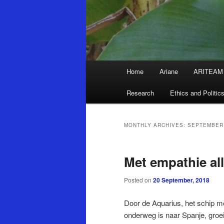
Main
Home
Ariane
ARITEAM
Skip
Skip
menu
Research
Ethics and Politic
to
to
primary
secondary
MONTHLY ARCHIVES:
SEPTEMBER
content
content
Met empathie al
Posted on
20 September, 2018
Door de Aquarius, het schip m
onderweg is naar Spanje, groe