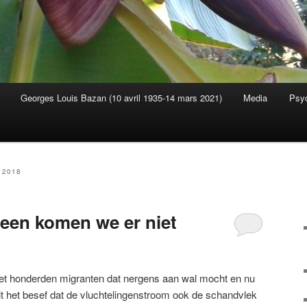
Georges Louis Bazan (10 avril 1935-14 mars 2021)
Media
Psyc
s
 2018
leen komen we er niet
et honderden migranten dat nergens aan wal mocht en nu
it het besef dat de vluchtelingenstroom ook de schandvlek