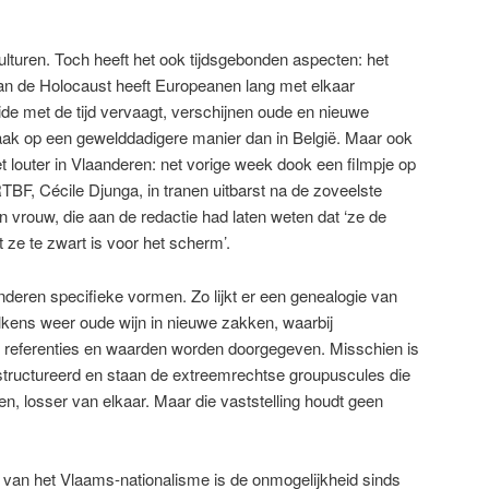
culturen. Toch heeft het ook tijdsgebonden aspecten: het
n de ­Holocaust heeft Europeanen lang met elkaar
de met de tijd vervaagt, verschijnen oude en nieuwe
aak op een gewelddadigere manier dan in België. Maar ook
et louter in Vlaanderen: net vorige week dook een filmpje op
BF, Cécile Djunga, in tranen uitbarst na de zoveelste
n vrouw, die aan de redactie had laten weten dat ‘ze de
ze te zwart is voor het scherm’.
nderen specifieke vormen. Zo lijkt er een genealogie van
lkens weer oude wijn in nieuwe zakken, waarbij
, referenties en waarden worden doorgegeven. Misschien is
structureerd en staan de extreemrechtse groupuscules die
n, losser van elkaar. Maar die vaststelling houdt geen
van het Vlaams-nationalisme is de onmogelijkheid sinds