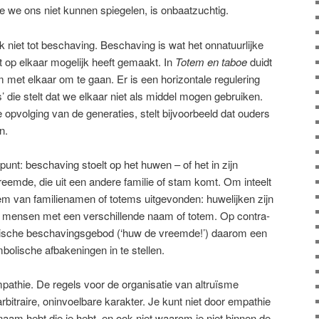
ie we ons niet kunnen spiegelen, is onbaatzuchtig.
 niet tot beschaving. Beschaving is wat het onnatuurlijke
 op elkaar mogelijk heeft gemaakt. In
Totem en taboe
duidt
met elkaar om te gaan. Er is een horizontale regulering
 die stelt dat we elkaar niet als middel mogen gebruiken.
e opvolging van de generaties, stelt bijvoorbeeld dat ouders
n.
jpunt: beschaving stoelt op het huwen – of het in zijn
vreemde, die uit een andere familie of stam komt. Om inteelt
 van familie­namen of totems uitgevonden: huwelijken zijn
en mensen met een verschillende naam of totem. Op contra-
uïstische beschavingsgebod (‘huw de vreemde!’) daarom een
bolische afbakeningen in te stellen.
pathie. De regels voor de organisatie van altruïsme
itraire, oninvoelbare karakter. Je kunt niet door empathie
aam hebt die je hebt, en ook niet waarom je niet binnen de