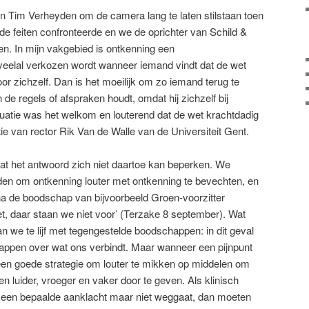
n Tim Verheyden om de camera lang te ­laten stilstaan toen
e feiten confronteerde en we de oprichter van Schild &
n. In mijn vakgebied is ontkenning een
elal verkozen wordt wanneer ­iemand vindt dat de wet
or zichzelf. Dan is het moeilijk om zo iemand terug te
n de regels of afspraken houdt, omdat hij zichzelf bij
situatie was het welkom en louterend dat de wet krachtdadig
ie van rector Rik Van de Walle van de Universiteit Gent.
 dat het antwoord zich niet daartoe kan beperken. We
jden om ontkenning louter met ontkenning te bevechten, en
na de boodschap van bijvoorbeeld Groen-voorzitter
iet, daar staan we niet voor’ (Terzake 8 september). Wat
an we te lijf met tegengestelde boodschappen: in dit geval
appen over wat ons verbindt. Maar wanneer een pijnpunt
geen goede strategie om louter te mikken op middelen om
 luider, vroeger en vaker door te geven. Als klinisch
 een bepaalde aanklacht maar niet weggaat, dan moeten