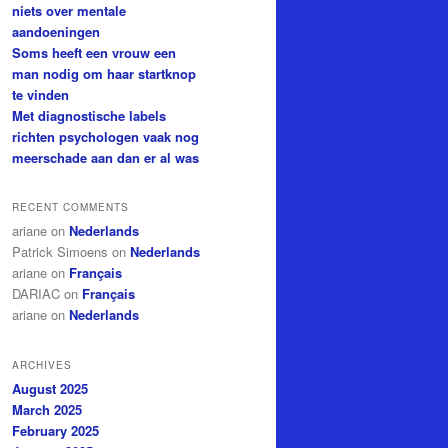
niets over mentale
aandoeningen
Soms heeft een vrouw een
man nodig om haar startknop
te vinden
Met diagnostische labels
richten psychologen vaak nog
meerschade aan dan er al was
RECENT COMMENTS
ariane
on
Nederlands
Patrick Simoens
on
Nederlands
ariane
on
Français
DARIAC
on
Français
ariane
on
Nederlands
ARCHIVES
August 2025
March 2025
February 2025