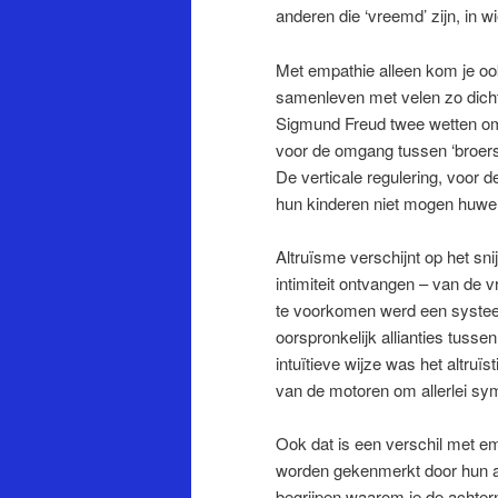
anderen die ‘vreemd’ zijn, in w
Met empathie alleen kom je ook
samenleven met velen zo dicht
Sigmund Freud twee wetten om 
voor de omgang tussen ‘broers’
De verticale regulering, voor d
hun kinderen niet mogen huwe
Altruïsme verschijnt op het sni
intimiteit ontvangen – van de 
te voorkomen werd een systeem
oorspronkelijk allianties tuss
intuïtieve wijze was het altr
van de motoren om allerlei sym
Ook dat is een verschil met em
worden gekenmerkt door hun arb
begrijpen waarom je de achtern