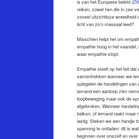
is van het Europese beleid
(DS
reiken, zowel hen die in zee 
zoveel uitzichtloze wreedheid 
licht van zo’n massaal leed?
Misschien helpt het om empath
empathie hoog in het vaandel, 
waar empathie stopt.
Empathie stoelt op het feit dat
samentrekken wanneer we iema
spiegelen de handelingen van 
iemand een aanloop zien nemen
loopbeweging maar ook de sprin
afgebroken. Wanneer handeling
balkon, of iemand raakt maar n
lastig. Steken we een handje to
spanning te ontladen: dit is w
beginnen over onszelf en over 