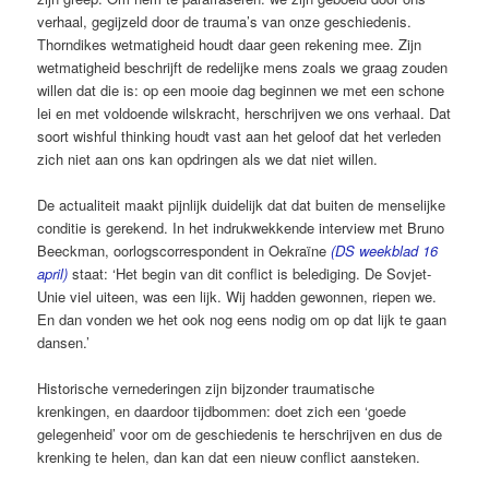
verhaal, ­gegijzeld door de trauma’s van onze geschiedenis.
Thorndikes wetmatigheid houdt daar geen rekening mee. Zijn
wetmatigheid ­beschrijft de redelijke mens zoals we graag zouden
willen dat die is: op een mooie dag beginnen we met een schone
lei en met voldoende wilskracht, herschrijven we ons verhaal. Dat
soort wishful thinking houdt vast aan het ­geloof dat het verleden
zich niet aan ons kan opdringen als we dat niet willen.
De actualiteit maakt pijnlijk duidelijk dat dat buiten de menselijke
conditie is gerekend. In het indrukwekkende interview met Bruno
Beeckman, oorlogscorrespondent in Oekraïne
(DS weekblad 16
april)
staat: ‘Het begin van dit conflict is belediging. De Sovjet-
Unie viel uiteen, was een lijk. Wij hadden gewonnen, ­riepen we.
En dan vonden we het ook nog eens ­nodig om op dat lijk te gaan
dansen.’
Historische vernederingen zijn bijzonder traumatische
krenkingen, en daardoor tijdbommen: doet zich een ‘goede
gelegenheid’ voor om de geschiedenis te herschrijven en dus de
krenking te helen, dan kan dat een nieuw conflict aansteken.