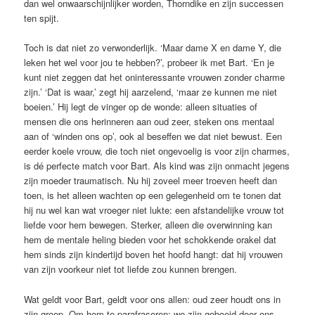
dan wel onwaarschijnlijker worden, Thorndike en zijn successen
ten spijt.
Toch is dat niet zo verwonderlijk. ‘Maar dame X en dame Y, die
leken het wel voor jou te hebben?’, probeer ik met Bart. ‘En je
kunt niet zeggen dat het oninteressante vrouwen zonder charme
zijn.’ ‘Dat is waar,’ zegt hij aarzelend, ‘maar ze kunnen me niet
boeien.’ Hij legt de vinger op de wonde: alleen situaties of
mensen die ons herinneren aan oud zeer, ­steken ons mentaal
aan of ‘winden ons op’, ook al beseffen we dat niet bewust. Een
eerder koele vrouw, die toch niet ongevoelig is voor zijn charmes,
is dé perfecte match voor Bart. Als kind was zijn onmacht jegens
zijn moeder traumatisch. Nu hij ­zoveel meer troeven heeft dan
toen, is het alleen wachten op een gelegenheid om te tonen dat
hij nu wel kan wat vroeger niet lukte: een afstandelijke vrouw tot
liefde voor hem bewegen. Sterker, alleen die overwinning kan
hem de mentale heling bieden voor het schokkende orakel dat
hem sinds zijn kindertijd boven het hoofd hangt: dat hij vrouwen
van zijn voorkeur niet tot liefde zou kunnen brengen.
Wat geldt voor Bart, geldt voor ons allen: oud zeer houdt ons in
zijn greep. Om hem te parafraseren: we zijn geboeid door ons