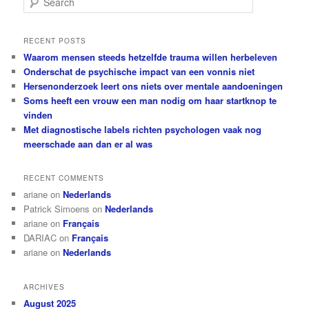
e
a
r
RECENT POSTS
c
Waarom mensen steeds hetzelfde trauma willen herbeleven
h
Onderschat de psychische impact van een vonnis niet
Hersenonderzoek leert ons niets over mentale aandoeningen
Soms heeft een vrouw een man nodig om haar startknop te
vinden
Met diagnostische labels richten psychologen vaak nog
meerschade aan dan er al was
RECENT COMMENTS
ariane
on
Nederlands
Patrick Simoens
on
Nederlands
ariane
on
Français
DARIAC
on
Français
ariane
on
Nederlands
ARCHIVES
August 2025