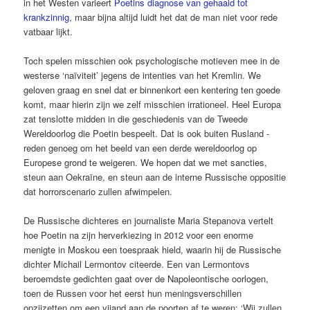
in het Westen varieert
Poetins diagnose
van gehaaid
tot
krankzinnig
, maar bijna altijd luidt het dat de man niet voor rede
vatbaar lijkt.
Toch spelen misschien ook psychologische motieven mee in de
westerse ‘naïviteit’ jegens de intenties van het Kremlin. We
geloven graag en snel dat er binnenkort een kentering ten goede
komt, maar hierin zijn we zelf misschien irrationeel. Heel Europa
zat tenslotte midden in die geschiedenis van de Tweede
Wereldoorlog die Poetin ­bespeelt. Dat is ook buiten Rusland ­
reden genoeg om het beeld van een derde wereldoorlog op
Europese grond te weigeren. We hopen dat we met sancties,
steun aan Oekraïne, en steun aan de interne Russische oppositie
dat horrorscenario zullen afwimpelen.
De Russische dichteres en journaliste Maria Stepanova vertelt
hoe Poetin na zijn herverkiezing in 2012 voor een enorme
menigte in Moskou een toespraak hield, waarin hij de Russische
dichter Michail ­Lermontov citeerde. Een van ­Lermontovs
beroemdste gedichten gaat over de Napoleontische oorlogen,
toen de Russen voor het eerst hun meningsverschillen
opzijzetten om een vijand aan de poorten af te weren: ‘Wij zullen