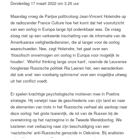
Donderdag 17 maart 2022 om 3.25 uur
Maandag vroeg de Parijse politicoloog Jean-Vincent Holeindre op
de radiozender France Culture hoe het komt dat het vooruitzicht
van een oorlog in Europa lange tijd ondenkbaar was. De vraag
sloeg niet op een verkeerde inschatting van de informatie van de
Amerikaanse veiligheidsdiensten, die al langer voor de oorlog
waarschuwden. Nee, zegt Holeindre, het gaat over een
‘filosofisch onvermogen om oorlog in Europa voor mogelijk te
houden’. ‘Wishful thinking langs onze kant’, noemde de Leuvense
hoogleraar Russische politiek Ria Laenen het, een wensdenken
dat ook snel ‘een voorbarig optimisme’ over een mogelijke uitweg
uit het conflict voedt.
Er spelen krachtige psycholo­gische motieven mee in Poetins
strategie. Hij verwijst naar de ­geschiedenis van zijn land en naar
de elementen van trots in het Russische verhaal als aanloop naar
deze oorlog: het grote tsarenrijk, de rol van de Russen bij de
overwinning op het naziregime in de Tweede ­Wereldoorlog. We
luisteren met verbazing naar zijn beschuldiging van een
‘nazistische’ anti-Russische ­genocide in Oekraïne. Bij analisten