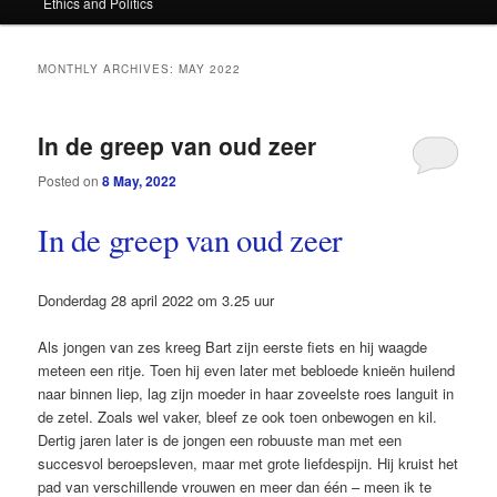
Ethics and Politics
content
content
MONTHLY ARCHIVES:
MAY 2022
In de greep van oud zeer
Posted on
8 May, 2022
In de greep van oud zeer
Donderdag 28 april 2022 om 3.25 uur
Als jongen van zes kreeg Bart zijn eerste fiets en hij waagde
meteen een ritje. Toen hij even later met bebloede knieën huilend
naar binnen liep, lag zijn moeder in haar zoveelste roes languit in
de zetel. Zoals wel vaker, bleef ze ook toen onbewogen en kil.
Dertig jaren later is de jongen een ­robuuste man met een
succesvol ­beroepsleven, maar met grote liefdespijn. Hij kruist het
pad van verschillende vrouwen en meer dan één – meen ik te