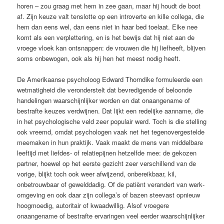
horen – zou graag met hem in zee gaan, maar hij houdt de boot
af. Zijn keuze valt tenslotte op een introverte en kille collega, die
hem dan eens wel, dan eens niet in haar bed toelaat. Elke nee
komt als een verplettering, en is het bewijs dat hij niet aan de
vroege vloek kan ontsnappen: de vrouwen die hij liefheeft, blijven
soms onbewogen, ook als hij hen het meest nodig heeft.
De Amerikaanse psycholoog Edward Thorndike formuleerde een
wetmatigheid die veronderstelt dat bevredigende of beloonde
handelingen waarschijnlijker worden en dat onaangename of
bestrafte keuzes verdwijnen. Dat lijkt een redelijke aan­name, die
in het psycho­­lo­gische veld zeer populair werd. Toch is die stelling
ook vreemd, omdat psychologen vaak net het tegenovergestelde
meemaken in hun praktijk. Vaak maakt de mens van middelbare
leeftijd met liefdes- of relatie­pijnen hetzelfde mee: de gekozen
partner, hoewel op het eerste gezicht zeer verschillend van de
vorige, blijkt toch ook weer afwijzend, onbereikbaar, kil,
onbetrouwbaar of gewelddadig. Of de patiënt verandert van werk­
omgeving en ook daar zijn collega’s of bazen steevast opnieuw
hoogmoedig, autoritair of kwaadwillig. Alsof vroegere
onaangename of bestrafte ervaringen veel eerder waarschijnlijker