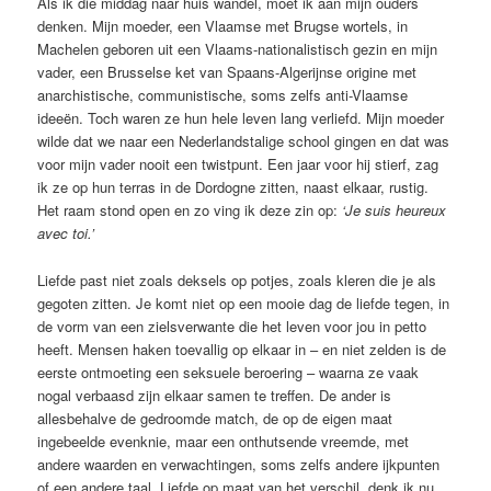
Als ik die middag naar huis wandel, moet ik aan mijn ­ouders
denken. Mijn moeder, een Vlaamse met Brugse wortels, in
Machelen ­geboren uit een Vlaams-nationalistisch gezin en mijn
vader, een Brusselse ket van Spaans-Algerijnse origine met
anarchistische, communistische, soms zelfs anti-Vlaamse
ideeën. Toch waren ze hun hele leven lang verliefd. Mijn moeder
wilde dat we naar een Nederlandstalige school gingen en dat was
voor mijn vader nooit een twistpunt. Een jaar voor hij stierf, zag
ik ze op hun terras in de Dordogne zitten, naast elkaar, rustig.
Het raam stond open en zo ving ik deze zin op:
‘Je suis heureux
avec toi.’
Liefde past niet zoals deksels op potjes, zoals kleren die je als
gegoten zitten. Je komt niet op een mooie dag de liefde tegen, in
de vorm van een zielsverwante die het leven voor jou in petto
heeft. Mensen ­haken toevallig op elkaar in – en niet zelden is de
eerste ontmoeting een seksuele beroering – waarna ze vaak
nogal verbaasd zijn elkaar samen te treffen. De ander is
allesbehalve de ­gedroomde match, de op de eigen maat
ingebeelde evenknie, maar een onthutsende vreemde, met
andere waarden en verwachtingen, soms zelfs andere ijkpunten
of een andere taal. Liefde op maat van het verschil, denk ik nu.