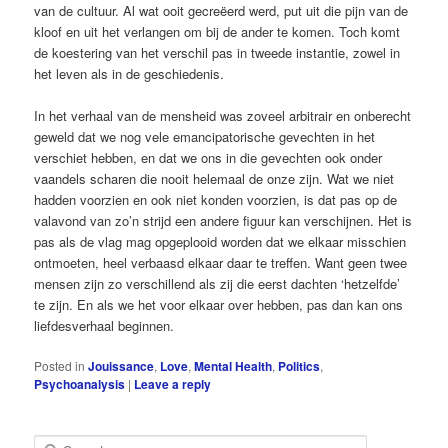
van de cultuur. Al wat ooit gecreëerd werd, put uit die pijn van de
kloof en uit het verlangen om bij de ander te komen. Toch komt
de koestering van het verschil pas in tweede instantie, zowel in
het leven als in de geschiedenis.
In het verhaal van de mensheid was zoveel arbitrair en onberecht
geweld dat we nog vele emancipatorische gevechten in het
verschiet hebben, en dat we ons in die gevechten ook onder
vaandels scharen die nooit helemaal de onze zijn. Wat we niet
hadden voorzien en ook niet konden voorzien, is dat pas op de
valavond van zo’n strijd een andere figuur kan verschijnen. Het is
pas als de vlag mag opgeplooid worden dat we elkaar misschien
ontmoeten, heel verbaasd elkaar daar te treffen. Want geen twee
mensen zijn zo verschillend als zij die eerst dachten ‘hetzelfde’
te zijn. En als we het voor elkaar over hebben, pas dan kan ons
liefdesverhaal beginnen.
Posted in
Jouissance
,
Love
,
Mental Health
,
Politics
,
Psychoanalysis
|
Leave a reply
S