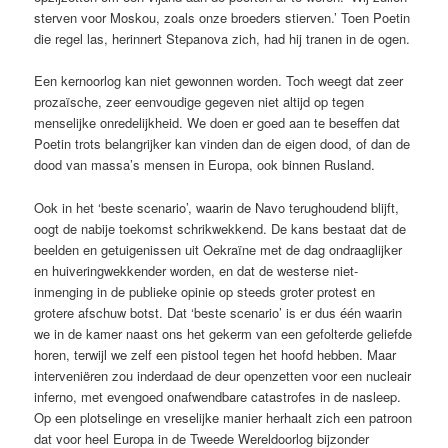
sterven voor Moskou, zoals onze broeders stierven.’ Toen Poetin
die regel las, herinnert Stepanova zich, had hij tranen in de ogen.
Een kernoorlog kan niet gewonnen worden. Toch weegt dat zeer
prozaïsche, zeer eenvoudige gegeven niet altijd op tegen
menselijke onredelijkheid. We doen er goed aan te beseffen dat
Poetin trots ­belangrijker kan vinden dan de ­eigen dood, of dan de
dood van massa’s mensen in Europa, ook ­binnen Rusland.
Ook in het ‘beste scenario’, waarin de Navo terughoudend blijft,
oogt de nabije toekomst schrikwekkend. De kans bestaat dat de
beelden en getuigenissen uit Oekraïne met de dag ondraaglijker
en huiveringwekkender worden, en dat de westerse niet-
inmenging in de ­publieke opinie op steeds groter protest en
grotere afschuw botst. Dat ‘beste scenario’ is er dus één waarin
we in de kamer naast ons het gekerm van een gefolterde geliefde
horen, terwijl we zelf een pistool ­tegen het hoofd hebben. Maar
interveniëren zou inderdaad de deur openzetten voor een nucleair
inferno, met evengoed onafwendbare ­catastrofes in de nasleep.
Op een plotselinge en vreselijke manier herhaalt zich een ­patroon
dat voor heel Europa in de Tweede Wereldoorlog bijzonder