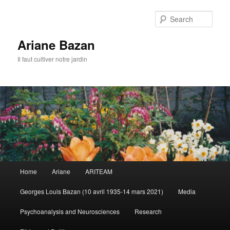
Sear
Ariane Bazan
Il faut cultiver notre jardin
Main
Home
Ariane
ARITEAM
Skip
Skip
menu
Georges Louis Bazan (10 avril 1935-14 mars 2021)
Media
to
to
Psychoanalysis and Neurosciences
Research
primary
secondary